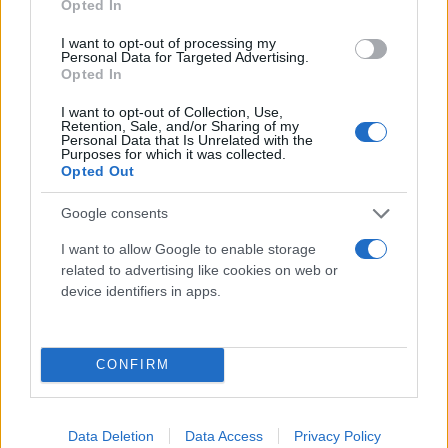
Opted In
Ιάπωνας κατασκευαστής ελαστικών έγινε ο πρώτος
συνεργάτης ελαστικών του ATP Tour.
I want to opt-out of processing my
Personal Data for Targeted Advertising.
Γιώργος
Opted In
30.05.2024 17:00
Σκευοφύλαξ
I want to opt-out of Collection, Use,
Retention, Sale, and/or Sharing of my
Personal Data that Is Unrelated with the
Purposes for which it was collected.
Opted Out
Google consents
I want to allow Google to enable storage
related to advertising like cookies on web or
device identifiers in apps.
«Βασιλιάς» ξανά στα ATP Finals ο Τζόκοβιτς,
CONFIRM
ξεπέρασε... και εδώ τον Φέντερερ
Χρήστος
19.11.2023 21:13
Data Deletion
Data Access
Privacy Policy
Σκούρας