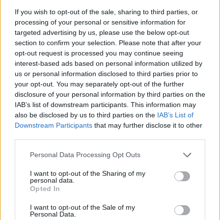
Ο Γιανίκ Σίνερ φαίνεται να έχει δεσμό το τελευταίο διάστημα
If you wish to opt-out of the sale, sharing to third parties, or
με την Άννα Καλίνσκαγια, προσθέτοντας ένα ακόμα ζευγάρι
processing of your personal or sensitive information for
στον χώρο του τένις.
targeted advertising by us, please use the below opt-out
section to confirm your selection. Please note that after your
Συντακτική
opt-out request is processed you may continue seeing
26.06.2024 14:32
Ομάδα
interest-based ads based on personal information utilized by
Flash.gr
us or personal information disclosed to third parties prior to
your opt-out. You may separately opt-out of the further
disclosure of your personal information by third parties on the
IAB’s list of downstream participants. This information may
also be disclosed by us to third parties on the
IAB’s List of
Downstream Participants
that may further disclose it to other
third parties.
Please note that this website/app uses one or more Google
Personal Data Processing Opt Outs
services and may gather and store information including but
not limited to your visit or usage behaviour. You may click to
I want to opt-out of the Sharing of my
personal data.
grant or deny consent to Google and its third-party tags to
Opted In
use your data for below specified purposes in below Google
Συνεργασία Yokohama και ATP Tour
consent section.
I want to opt-out of the Sale of my
Personal Data.
Η ATP και η Yokohama ανακοίνωσαν μια νέα συνεργασία. Ο