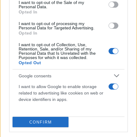
τους οδηγούς να επιδεικνύουν ιδιαίτερη προσοχή
consent section.
I want to opt-out of the Sale of my
Personal Data.
στη σχετική σήμανση και να τηρούν τα όρια
Opted In
ταχύτητας κατά τις διελεύσεις τους από τα εν λόγω
I want to opt-out of processing my
τμήματα.
Personal Data for Targeted Advertising.
Opted In
I want to opt-out of Collection, Use,
Retention, Sale, and/or Sharing of my
Personal Data that Is Unrelated with the
Purposes for which it was collected.
Opted Out
Google consents
I want to allow Google to enable storage
related to advertising like cookies on web or
device identifiers in apps.
CONFIRM