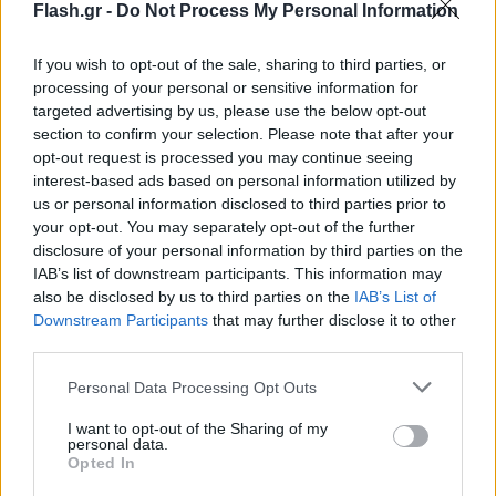
Flash.gr -
Do Not Process My Personal Information
If you wish to opt-out of the sale, sharing to third parties, or
processing of your personal or sensitive information for
targeted advertising by us, please use the below opt-out
section to confirm your selection. Please note that after your
opt-out request is processed you may continue seeing
interest-based ads based on personal information utilized by
us or personal information disclosed to third parties prior to
Για τις κυκλοφοριακές ρυθμίσεις που ισχύουν κατά
your opt-out. You may separately opt-out of the further
τμήματα στην Αττική Οδό στο πλαίσιο των
disclosure of your personal information by third parties on the
IAB’s list of downstream participants. This information may
εργασιών βαριάς συντήρησης, υπενθυμίζεται ότι
also be disclosed by us to third parties on the
IAB’s List of
υπάρχει συνεχής ενημέρωση στην εταιρική
Downstream Participants
that may further disclose it to other
ιστοσελίδα (www.aodos.gr) και στο Twitter
third parties.
(@aodostraffic).
Please note that this website/app uses one or more Google
Personal Data Processing Opt Outs
services and may gather and store information including but
not limited to your visit or usage behaviour. You may click to
I want to opt-out of the Sharing of my
Η Αττική Οδός ευχαριστεί θερμά για την κατανόηση
personal data.
grant or deny consent to Google and its third-party tags to
και με γνώμονα την ασφάλεια όλων, παρακαλεί
Opted In
use your data for below specified purposes in below Google