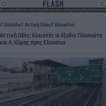
ιδήσεων
Ελλάδα
Πολιτική
Οικονομία
Επιχειρήσεις
Κόσμος
Σπορ
Showbiz
Weekend
Ελλάδα
Αττική Οδός
Ελευσίνα
Αττική Οδός: Κλειστές οι έξοδοι Πλαπούτα
και Λ. Κύμης προς Ελευσίνα