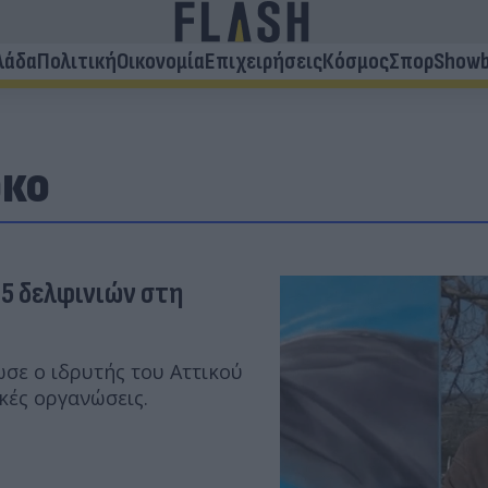
λάδα
Πολιτική
Οικονομία
Επιχειρήσεις
Κόσμος
Σπορ
Showb
ρκο
 5 δελφινιών στη
ωσε ο ιδρυτής του Αττικού
κές οργανώσεις.