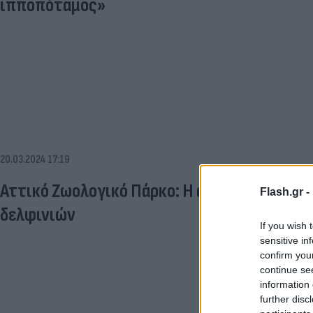
ιπποπόταμος»
20.03.2024 17:19
Αττικό Ζωολογικό Πάρκο: Η απόφαση για τ
Flash.gr -
δελφινιών
If you wish 
sensitive in
confirm you
continue se
information 
further disc