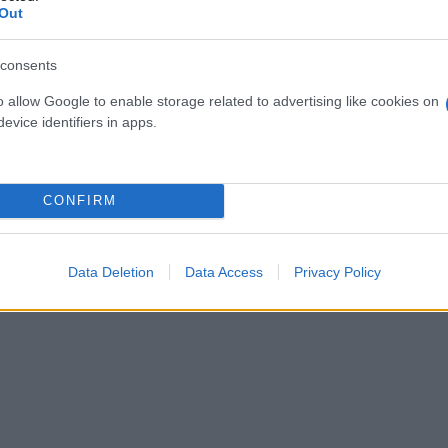
Out
consents
o allow Google to enable storage related to advertising like cookies on
evice identifiers in apps.
CONFIRM
Εύη
Κούρτη
Data Deletion
Data Access
Privacy Policy