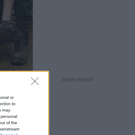
sonal or
ection to
ou may
 personal
out of the
 downstream