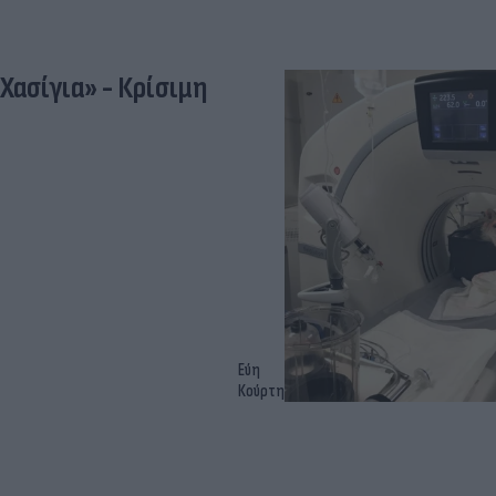
«Χασίγια» - Κρίσιμη
Εύη
Κούρτη