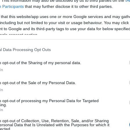
. This information may also be disclosed by us to third parties on the
IA
Participants
that may further disclose it to other third parties.
 that this website/app uses one or more Google services and may gath
Συντακτική
including but not limited to your visit or usage behaviour. You may click 
Ομάδα
Flash.gr
 to Google and its third-party tags to use your data for below specifi
τον κόσμο [Vid]
ogle consent section.
l Data Processing Opt Outs
o opt-out of the Sharing of my personal data.
In
o opt-out of the Sale of my Personal Data.
In
to opt-out of processing my Personal Data for Targeted
Συντακτική
ing.
In
Ομάδα
Flash.gr
o opt-out of Collection, Use, Retention, Sale, and/or Sharing
λοκών μετά την
ersonal Data that Is Unrelated with the Purposes for which it
lected.