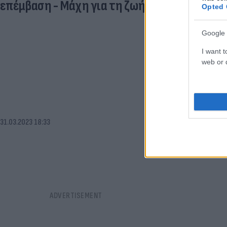
επέμβαση - Μάχη για τη ζωή του
Opted 
Google 
I want t
web or d
31.03.2023 18:33