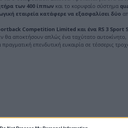
ητήρα των 400 ίππων
και το κορυφαίο σύστημα
qu
γωγική εταιρεία κατάφερε να εξασφαλίσει δύο
απ
portback Competition Limited και ένα RS 3 Sport 
εν θα αποκτήσουν απλώς ένα ταχύτατο αυτοκίνητο,
α πραγματική επενδυτική ευκαιρία σε τέσσερις τροχ