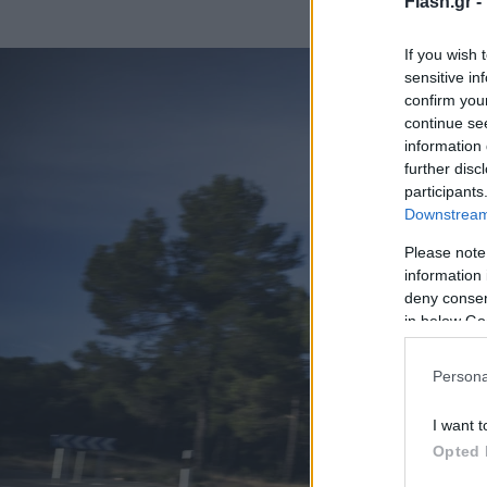
Flash.gr -
If you wish 
sensitive in
confirm you
continue se
information 
further disc
participants
Downstream 
Please note
information 
deny consent
in below Go
Persona
I want t
Opted 