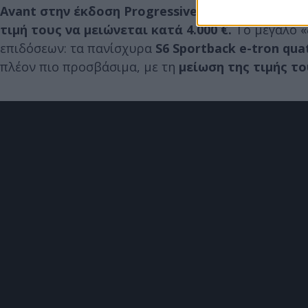
Avant στην έκδοση Progressive performance (367
τιμή τους να μειώνεται κατά 4.000 €.
Το μεγάλο «
επιδόσεων: τα πανίσχυρα
S6 Sportback e-tron qua
πλέον πιο προσβάσιμα, με τη
μείωση της τιμής του