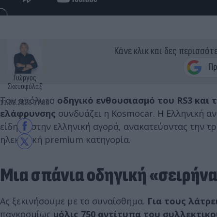
Κάνε κλικ και δες περισσότ
Γιώργος
Σκευοφύλαξ
Τον απόλυτο
οδηγικό ενθουσιασμό του RS3 και 
11.06.2026 17:00
ελάφρυνσης
συνδυάζει η Kosmocar. Η Ελληνική α
είδηση στην ελληνική αγορά, ανακατεύοντας την τ
ηλεκτρική premium κατηγορία.
Μια σπάνια οδηγική «σειρήνα
Ας ξεκινήσουμε με το συναίσθημα.
Για τους λάτρε
παγκοσμίως
μόλις 750 αντίτυπα του συλλεκτικού