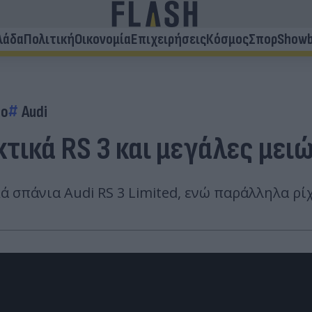
λάδα
Πολιτική
Οικονομία
Επιχειρήσεις
Κόσμος
Σπορ
Showb
το
Audi
τικά RS 3 και μεγάλες μειώ
σπάνια Audi RS 3 Limited, ενώ παράλληλα ρίχνε