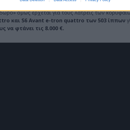
 hp) καθώς και Progressive quattro (428 hp) βλέ
δώρο» όμως έρχεται για τους λάτρεις των κορυφαί
ttro και S6 Avant e-tron quattro των 503 ίππων
γ
ς να φτάνει τις 8.000 €.