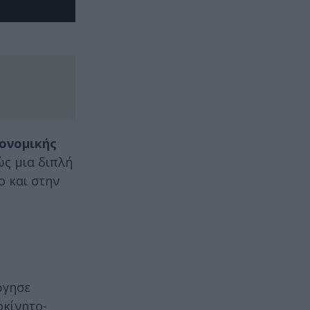
κονομικής
ς μια διπλή
ο και στην
ργησε
οκίνητο-