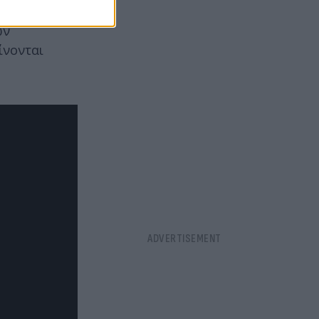
πουν την
ων
ίνονται