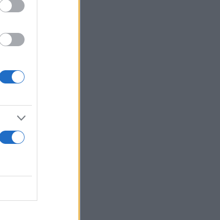
της γκάμα
τιμών που
ortback και