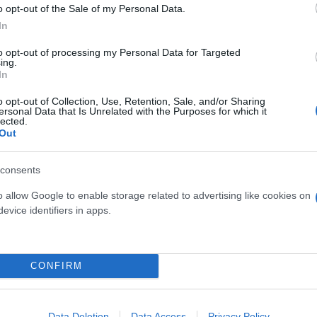
o opt-out of the Sale of my Personal Data.
In
to opt-out of processing my Personal Data for Targeted
ing.
In
o opt-out of Collection, Use, Retention, Sale, and/or Sharing
ersonal Data that Is Unrelated with the Purposes for which it
lected.
Out
consents
o allow Google to enable storage related to advertising like cookies on
 ηλεκτρικά Audi MY27
evice identifiers in apps.
στρατηγική κίνηση ματ, καθιστώντας την ηλεκτρική 
CONFIRM
υν ευχάριστες εκπλήξεις,
με σημαντικές μειώσεις 
ην οικογένεια του Audi A6 e-tron.
Οι εκδόσεις Sp
Data Deletion
Data Access
Privacy Policy