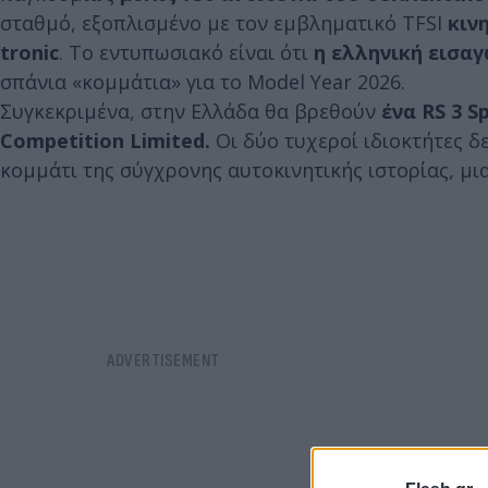
σταθμό, εξοπλισμένο με τον εμβληματικό TFSI
κιν
tronic
. Το εντυπωσιακό είναι ότι
η ελληνική εισα
σπάνια «κομμάτια» για το Model Year 2026.
Συγκεκριμένα, στην Ελλάδα θα βρεθούν
ένα RS 3 S
Competition Limited.
Οι δύο τυχεροί ιδιοκτήτες δ
κομμάτι της σύγχρονης αυτοκινητικής ιστορίας, μι