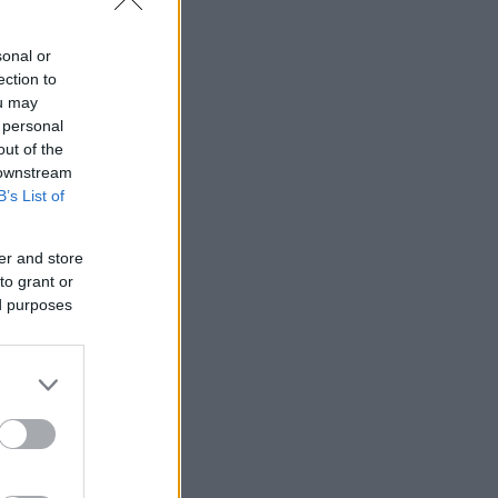
sonal or
ection to
ou may
 personal
out of the
 downstream
B’s List of
er and store
to grant or
ed purposes