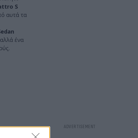
attro S
ό αυτά τα
Sedan
 αλλά ένα
ούς.