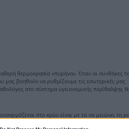
σταθερή θερμοκρασία «πυρήνα». Όταν οι συνθήκες τ
υ μας βοηθούν να ρυθμίζουμε τις εσωτερικές μας
-παθολόγος στο σύστημα υγειονομικής περίθαλψης 
οσαρμόζεται στο κρύο είναι με το να μειώνει τη ρ
ωτερικό του σώματός μας. Οι μύες μας μπορούν επί