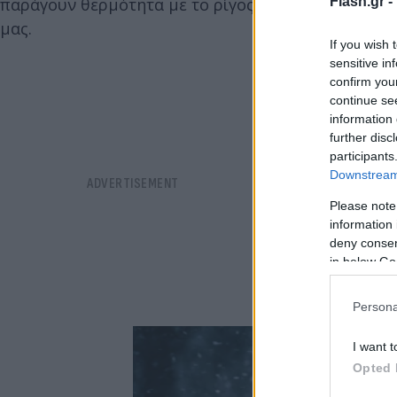
Flash.gr -
παράγουν θερμότητα με το ρίγος και ο θυρεοειδής
μας.
If you wish 
sensitive in
confirm you
continue se
information 
further disc
participants
Downstream 
Please note
information 
deny consent
in below Go
Persona
I want t
Opted 