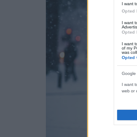
I want t
Opted 
I want 
Advertis
Opted 
I want t
of my P
was col
Opted 
Google 
I want t
web or d