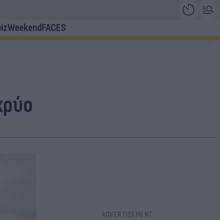
iz
Weekend
FACES
κρύο