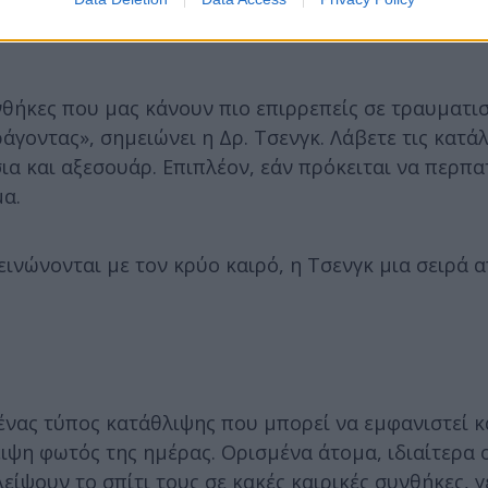
νθήκες που μας κάνουν πιο επιρρεπείς σε τραυματι
άγοντας», σημειώνει η Δρ. Τσενγκ. Λάβετε τις κατά
 και αξεσουάρ. Επιπλέον, εάν πρόκειται να περπα
μα.
νώνονται με τον κρύο καιρό, η Τσενγκ μια σειρά 
ένας τύπος κατάθλιψης που μπορεί να εμφανιστεί κ
ιψη φωτός της ημέρας. Ορισμένα άτομα, ιδιαίτερα 
είψουν το σπίτι τους σε κακές καιρικές συνθήκες, 