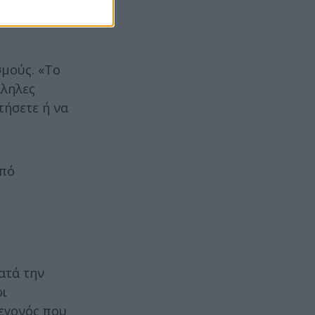
σμούς. «Το
λληλες
τήσετε ή να
από
ατά την
οι
γεγονός που