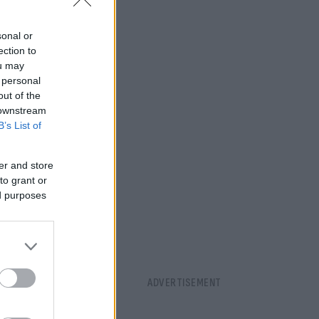
μεταβολισμό
sonal or
ection to
ou may
 personal
out of the
 downstream
B’s List of
er and store
to grant or
ed purposes