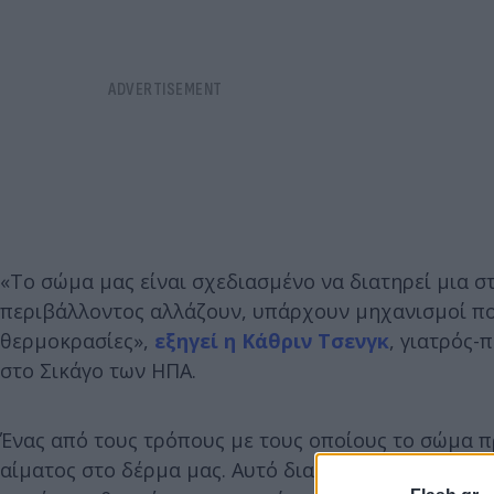
«Το σώμα μας είναι σχεδιασμένο να διατηρεί μια 
περιβάλλοντος αλλάζουν, υπάρχουν μηχανισμοί πο
θερμοκρασίες»,
εξηγεί η Κάθριν Τσενγκ
, γιατρός
στο Σικάγο των ΗΠΑ.
Ένας από τους τρόπους με τους οποίους το σώμα πρ
αίματος στο δέρμα μας. Αυτό διατηρεί ζεστό το εσ