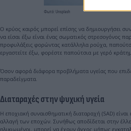
Φωτό: Unsplash
Ο κρύος καιρός μπορεί επίσης να δημιουργήσει συ
να είσαι έξω είναι ένας σωματικός στρεσογόνος παρ
προφυλάξεις φορώντας κατάλληλα ρούχα, παπούτσια
εργαστείτε έξω, φορέστε παπούτσια με γερό κράτη
Όσον αφορά διάφορα προβλήματα υγείας που επιδει
παραδείγματα.
Διαταραχές στην ψυχική υγεία
Η εποχιακή συναισθηματική διαταραχή (SAD) είναι 
αλλαγή των εποχών. Συνήθως αποδίδεται στην έλλε
ηλικιωμένοι, μπορεί να έχουν άγχος μήπως εγκαταλ