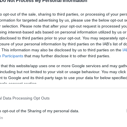
Do Not Process My Personal Information
 αδένας απελευθερώνει ορμόνες για να αυξήσει το 
to opt-out of the sale, sharing to third parties, or processing of your per
formation for targeted advertising by us, please use the below opt-out s
r selection. Please note that after your opt-out request is processed y
eing interest-based ads based on personal information utilized by us or
disclosed to third parties prior to your opt-out. You may separately opt-
losure of your personal information by third parties on the IAB’s list of
. This information may also be disclosed by us to third parties on the
IA
Participants
that may further disclose it to other third parties.
 that this website/app uses one or more Google services and may gath
including but not limited to your visit or usage behaviour. You may click 
 to Google and its third-party tags to use your data for below specifi
ogle consent section.
l Data Processing Opt Outs
o opt-out of the Sharing of my personal data.
In