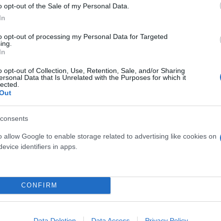
o opt-out of the Sale of my Personal Data.
In
to opt-out of processing my Personal Data for Targeted
ing.
In
o opt-out of Collection, Use, Retention, Sale, and/or Sharing
ersonal Data that Is Unrelated with the Purposes for which it
lected.
Out
consents
o allow Google to enable storage related to advertising like cookies on
evice identifiers in apps.
CONFIRM
Data Deletion
Data Access
Privacy Policy