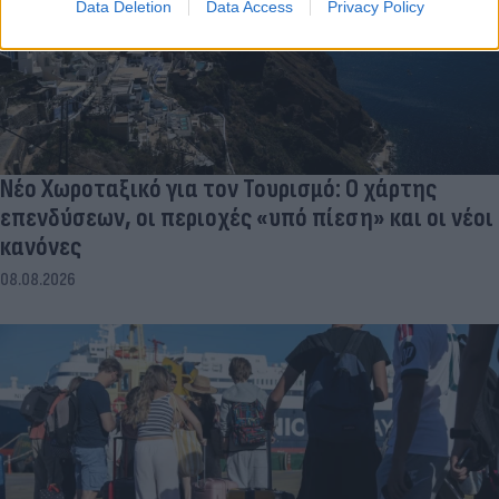
Data Deletion
Data Access
Privacy Policy
Νέο Χωροταξικό για τον Τουρισμό: Ο χάρτης
επενδύσεων, οι περιοχές «υπό πίεση» και οι νέοι
κανόνες
08.08.2026