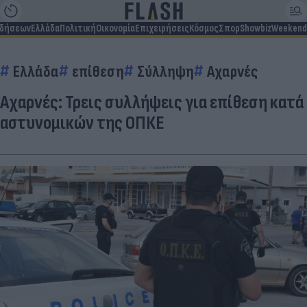
ιδήσεων
Ελλάδα
Πολιτική
Οικονομία
Επιχειρήσεις
Κόσμος
Σπορ
Showbiz
Weekend
Ελλάδα
επίθεση
Σύλληψη
Αχαρνές
Αχαρνές: Τρεις συλλήψεις για επίθεση κατά
αστυνομικών της ΟΠΚΕ