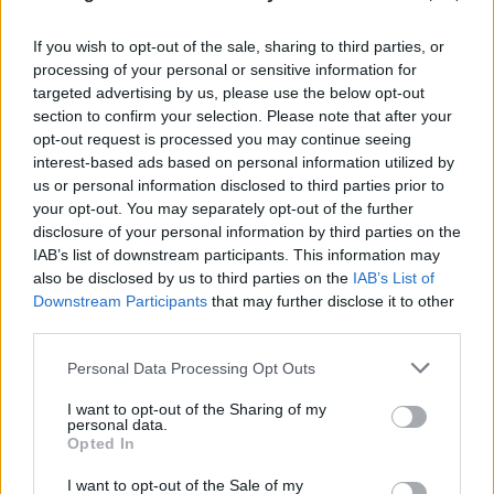
If you wish to opt-out of the sale, sharing to third parties, or
processing of your personal or sensitive information for
targeted advertising by us, please use the below opt-out
section to confirm your selection. Please note that after your
opt-out request is processed you may continue seeing
interest-based ads based on personal information utilized by
us or personal information disclosed to third parties prior to
your opt-out. You may separately opt-out of the further
disclosure of your personal information by third parties on the
IAB’s list of downstream participants. This information may
also be disclosed by us to third parties on the
IAB’s List of
Downstream Participants
that may further disclose it to other
third parties.
Please note that this website/app uses one or more Google
Personal Data Processing Opt Outs
services and may gather and store information including but
not limited to your visit or usage behaviour. You may click to
I want to opt-out of the Sharing of my
Η Δυτική Αττική μετρά τις πληγές της -
personal data.
grant or deny consent to Google and its third-party tags to
Opted In
Αγώνας για αποκατάσταση μετά τη φωτιά
use your data for below specified purposes in below Google
consent section.
I want to opt-out of the Sale of my