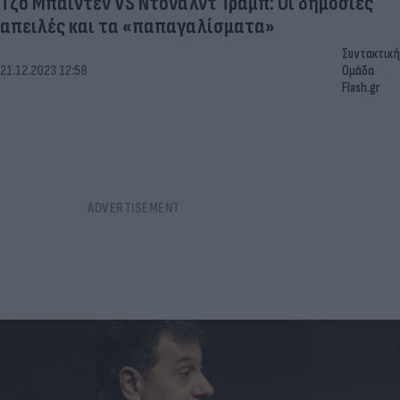
Τζο Μπάιντεν VS Ντόναλντ Τραμπ: Οι δημόσιες
απειλές και τα «παπαγαλίσματα»
Συντακτική
21.12.2023 12:58
Ομάδα
Flash.gr