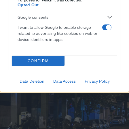
Purposes for which it was collected.
Opted Out
Google consents
I want to allow Google to enable storage
related to advertising like cookies on web or
device identifiers in apps.
Ζωγράφου: Άγρια επίθεση με μπουνιές και
CONFIRM
κλοτσιές σε άνδρα που έκανε τζόκινγκ
Χρήστος
15.12.2023 23:40
Data Deletion
Data Access
Privacy Policy
Τέλιος