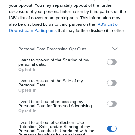
18.12.2023 11:56
Αλειφέρης
your opt-out. You may separately opt-out of the further
disclosure of your personal information by third parties on the
IAB’s list of downstream participants. This information may
also be disclosed by us to third parties on the
IAB’s List of
Downstream Participants
that may further disclose it to other
third parties.
Please note that this website/app uses one or more Google
Personal Data Processing Opt Outs
services and may gather and store information including but
not limited to your visit or usage behaviour. You may click to
I want to opt-out of the Sharing of my
personal data.
grant or deny consent to Google and its third-party tags to
Opted In
use your data for below specified purposes in below Google
consent section.
I want to opt-out of the Sale of my
Πούτιν: «Απόλυτες ανοησίες» ότι η Ρωσία
Personal Data.
Opted In
σχεδιάζει να επιτεθεί σε χώρα του NATO
I want to opt-out of processing my
Συντακτική
Personal Data for Targeted Advertising.
17.12.2023 11:53
Ομάδα
Opted In
Flash.gr
I want to opt-out of Collection, Use,
Retention, Sale, and/or Sharing of my
Personal Data that Is Unrelated with the