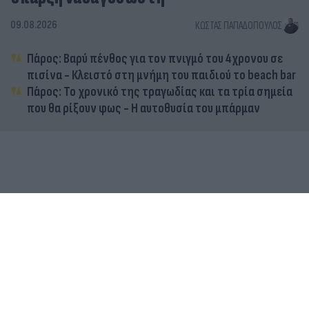
09.08.2026
ΚΏΣΤΑΣ ΠΑΠΑΔΌΠΟΥΛΟΣ
Πάρος: Βαρύ πένθος για τον πνιγμό του 4χρονου σε
πισίνα - Κλειστό στη μνήμη του παιδιού το beach bar
Πάρος: Το χρονικό της τραγωδίας και τα τρία σημεία
που θα ρίξουν φως - Η αυτοθυσία του μπάρμαν