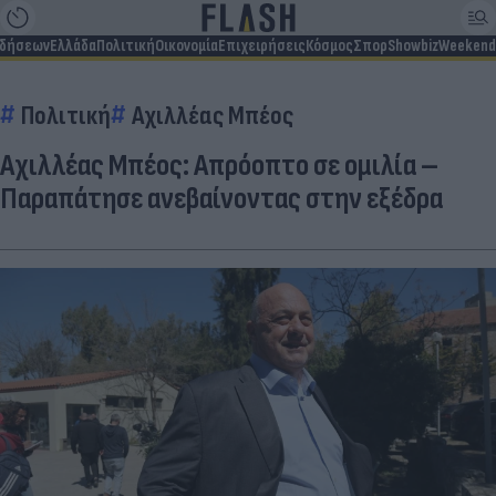
ιδήσεων
Ελλάδα
Πολιτική
Οικονομία
Επιχειρήσεις
Κόσμος
Σπορ
Showbiz
Weekend
Πολιτική
Αχιλλέας Μπέος
Αχιλλέας Μπέος: Απρόοπτο σε ομιλία –
Παραπάτησε ανεβαίνοντας στην εξέδρα