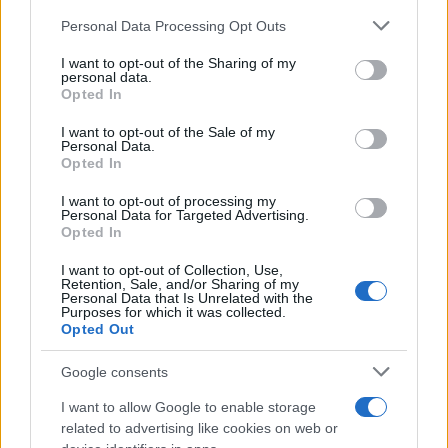
Please note that this website/app uses one or more Google
Personal Data Processing Opt Outs
services and may gather and store information including but
not limited to your visit or usage behaviour. You may click to
I want to opt-out of the Sharing of my
personal data.
grant or deny consent to Google and its third-party tags to
Opted In
use your data for below specified purposes in below Google
consent section.
I want to opt-out of the Sale of my
Personal Data.
Opted In
I want to opt-out of processing my
Personal Data for Targeted Advertising.
Opted In
I want to opt-out of Collection, Use,
Retention, Sale, and/or Sharing of my
Personal Data that Is Unrelated with the
Purposes for which it was collected.
Opted Out
Google consents
I want to allow Google to enable storage
related to advertising like cookies on web or