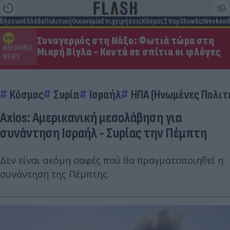
ιδήσεων
Ελλάδα
Πολιτική
Οικονομία
Επιχειρήσεις
Κόσμος
Σπορ
Showbiz
Weekend
Συναγερμός στη Νάξο: Φωτιά τώρα στη
BREAKING
Μικρή Βίγλα - Κοντά σε σπίτια οι φλόγες
NEWS
Κόσμος
Συρία
Ισραήλ
ΗΠΑ (Ηνωμένες Πολιτε
Axios: Αμερικανική μεσολάβηση για
συνάντηση Ισραήλ - Συρίας την Πέμπτη
Δεν είναι ακόμη σαφές πού θα πραγματοποιηθεί η
συνάντηση της Πέμπτης.