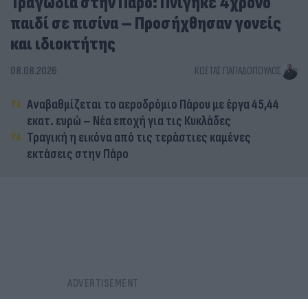
Τραγωδία στην Πάρο: Πνίγηκε 4χρονο
παιδί σε πισίνα – Προσήχθησαν γονείς
και ιδιοκτήτης
08.08.2026
ΚΏΣΤΑΣ ΠΑΠΑΔΌΠΟΥΛΟΣ
Αναβαθμίζεται το αεροδρόμιο Πάρου με έργα 45,44
εκατ. ευρώ – Νέα εποχή για τις Κυκλάδες
Τραγική η εικόνα από τις τεράστιες καμένες
εκτάσεις στην Πάρο