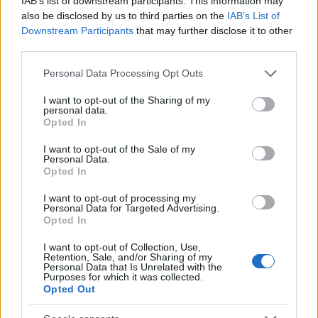
IAB’s list of downstream participants. This information may
also be disclosed by us to third parties on the
IAB’s List of
Downstream Participants
that may further disclose it to other
third parties.
Please note that this website/app uses one or more Google
Personal Data Processing Opt Outs
services and may gather and store information including but
not limited to your visit or usage behaviour. You may click to
I want to opt-out of the Sharing of my
personal data.
grant or deny consent to Google and its third-party tags to
Opted In
use your data for below specified purposes in below Google
consent section.
I want to opt-out of the Sale of my
Personal Data.
Opted In
I want to opt-out of processing my
Personal Data for Targeted Advertising.
Opted In
I want to opt-out of Collection, Use,
Retention, Sale, and/or Sharing of my
«Υπάρχει σχετική ηρεμία τώρα, αλλά τα θεμελιώδη
Personal Data that Is Unrelated with the
Purposes for which it was collected.
ζητήματα δεν θα επιλυθούν χωρίς συνολικές
Opted Out
συμφωνίες μεταξύ των ΗΠΑ, του Ισραήλ και της