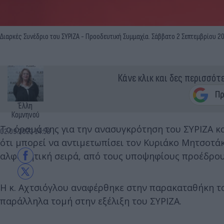
Διαρκές Συνέδριο του ΣΥΡΙΖΑ - Προοδευτική Συμμαχία. Σάββατο 2 Σεπτεμβρίου 
Κάνε κλικ και δες περισσότ
Έλλη
Κομνηνού
Το όραμά της για την ανασυγκρότηση του ΣΥΡΙΖΑ κα
02.09.2023 14:58
ότι μπορεί να αντιμετωπίσει τον Κυριάκο Μητσοτά
αλφαβητική σειρά, από τους υποψηφίους προέδρους
Η κ. Αχτσιόγλου αναφέρθηκε στην παρακαταθήκη το
παράλληλα τομή στην εξέλιξη του ΣΥΡΙΖΑ.