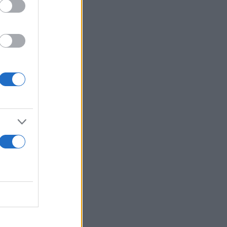
 Στις
αταπάτησε
υμε
ώσουμε».
δοκιών. Η