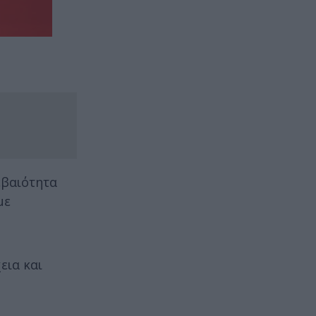
εβαιότητα
με
εια και