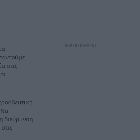
να
απαντούμε
α στις
αι
προοδευτική.
 Να
 η διεύρυνση
 στις