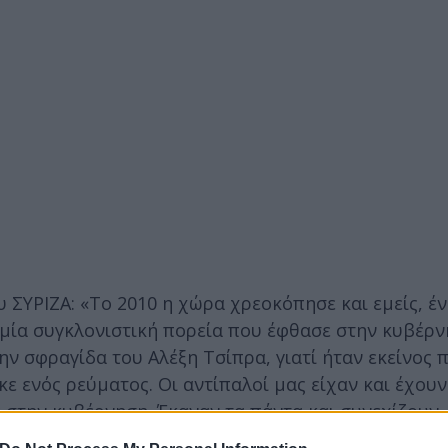
 ΣΥΡΙΖΑ: «Το 2010 η χώρα χρεοκόπησε και εμείς, έ
 μία συγκλονιστική πορεία που έφθασε στην κυβέρν
ην σφραγίδα του Αλέξη Τσίπρα, γιατί ήταν εκείνος 
ε ενός ρεύματος. Οι αντίπαλοί μας είχαν και έχουν
 στην κυβέρνηση. Έκαναν τα πάντα και συνεχίζουν.
 σε μία στρατηγική φθοράς για την εξαφάνιση του ΣΥ