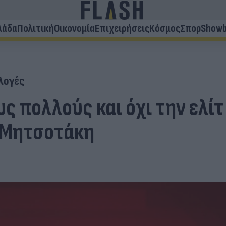
λάδα
Πολιτική
Οικονομία
Επιχειρήσεις
Κόσμος
Σπορ
Showb
λογές
υς πολλούς και όχι την ελί
 Μητσοτάκη