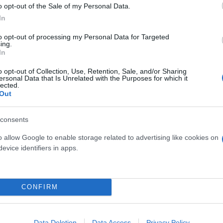
o opt-out of the Sale of my Personal Data.
In
to opt-out of processing my Personal Data for Targeted
ing.
In
o opt-out of Collection, Use, Retention, Sale, and/or Sharing
ersonal Data that Is Unrelated with the Purposes for which it
lected.
Out
ίμαστε υπό το βάρος μίας μεγάλης εκλογικής ήττας.
consents
ηση που προχώρησε με έπαρση και αλαζονεία και κ
ι το αποτέλεσμα των εκλογών. Πρέπει να συζητήσο
o allow Google to enable storage related to advertising like cookies on
evice identifiers in apps.
εσμα για να δούμε τι κάναμε λάθος και να το διορθ
CONFIRM
ξεκινά από το όχι στην Ελλάδα των μηδενικών προσ
Data Deletion
Data Access
Privacy Policy