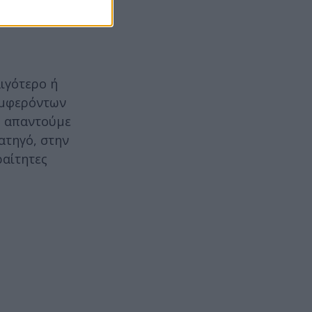
οιηθεί ο
κού
λιγότερο ή
συμφερόντων
ίς απαντούμε
ατηγό, στην
ραίτητες