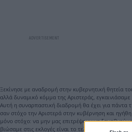
Ξεκίνησε με αναδρομή στην κυβερνητική θητεία του
αλλά δυναμικό κόμμα της Αριστεράς, εγκαινιάσαμε
Αυτή η συναρπαστική διαδρομή θα έχει για πάντα τ
σαν στόχο την Αριστερά στην κυβέρνηση και ηγήθηκ
μόνο στόχο: να μην μας επιτρέψουν να ξαναβγούμε
βιώσαμε στις εκλογές είναι το τελευταίο επεισόδιο