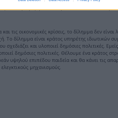
α τέσσερα στρατηγικά πεδία που πρέπει να ενεργοπ
θώς δεν περιοριζόμαστε στην εικόνα του καλού ή κα
και τις οικονομικές κρίσεις, το δίλημμα δεν είναι 
οχή. Το δίλημμα είναι κράτος υπηρέτης ιδιωτικών 
υ σχεδιάζει και υλοποιεί δημόσιες πολιτικές. Εμε
οποιεί δημόσιες πολιτικές. Θέλουμε ένα κράτος στρ
εάν υψηλού επιπέδου παιδεία και θα κάνει τις απα
ς ελεγκτικούς μηχανισμούς.