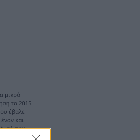
να μικρό
ηση το 2015.
που έβαλε
 έναν και
 Αυτό που
ΡΙΖΑ, μία