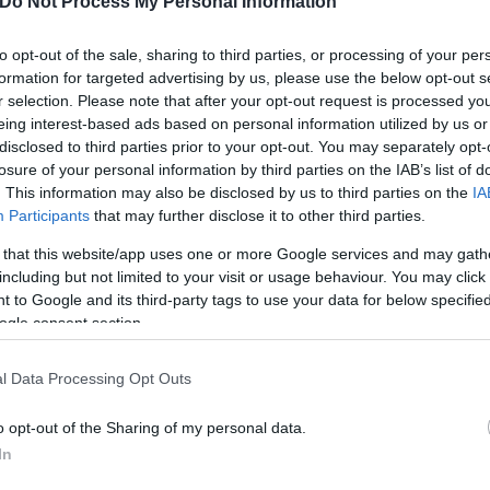
Do Not Process My Personal Information
 πάντα στους νόμιμους, παραδοσιακούς ιδιοκτήτες 
τε να κάνουμε πίσω, να δειλιάσουμε. Είμαστε περή
to opt-out of the sale, sharing to third parties, or processing of your per
 αλλά υπήρξε η μεγάλη νίκη, η απελευθέρωση της χ
formation for targeted advertising by us, please use the below opt-out s
r selection. Please note that after your opt-out request is processed y
ελευθερίας. Με τους πολλούς και για τους πολλούς»
eing interest-based ads based on personal information utilized by us or
disclosed to third parties prior to your opt-out. You may separately opt-
losure of your personal information by third parties on the IAB’s list of
, είμαστε με τους πολλούς
. This information may also be disclosed by us to third parties on the
IA
Participants
that may further disclose it to other third parties.
εκφράσουμε την μεγάλη κοινωνική πλειοψηφία, τις 
 that this website/app uses one or more Google services and may gath
υμε να τους εκφράσουμε όλους; Όχι δεν θέλουμε ν
including but not limited to your visit or usage behaviour. You may click 
εν είμαστε με όλους, είμαστε με τους πολλούς και ε
 to Google and its third-party tags to use your data for below specifi
ερηφάνια, όχι έπαρση και με την βεβαιότητα ότι έ
ogle consent section.
άσουμε μία νέα εποχή για την χώρα».
l Data Processing Opt Outs
o opt-out of the Sharing of my personal data.
In