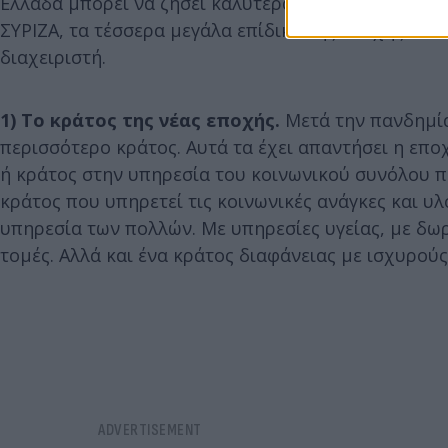
Ελλάδα μπορεί να ζήσει καλύτερα» και ανέπτυξε «τ
ΣΥΡΙΖΑ, τα τέσσερα μεγάλα επίδικα της εποχής, κα
διαχειριστή.
1) Το κράτος της νέας εποχής.
Μετά την πανδημία 
περισσότερο κράτος. Αυτά τα έχει απαντήσει η επ
ή κράτος στην υπηρεσία του κοινωνικού συνόλου πο
κράτος που υπηρετεί τις κοινωνικές ανάγκες και υλ
υπηρεσία των πολλών. Με υπηρεσίες υγείας, με δωρ
τομές. Αλλά και ένα κράτος διαφάνειας με ισχυρού