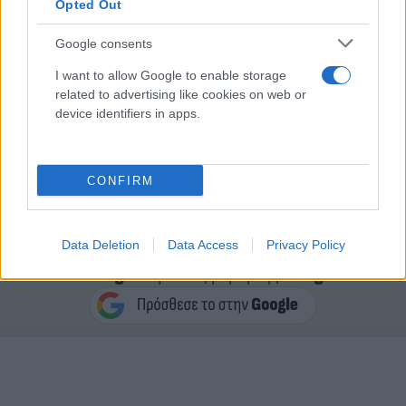
Opted Out
Google consents
I want to allow Google to enable storage
related to advertising like cookies on web or
device identifiers in apps.
Οι δηλώσεις του Ερντογάν έγιναν λίγο πριν την
σημερινή συνάντησή του με τον πρωθυπουργό
CONFIRM
Κυριάκο Μητσοτάκη.
Data Deletion
Data Access
Privacy Policy
Κάνε κλικ και δες περισσότερο
Flash.gr
στην αναζήτηση της
Google