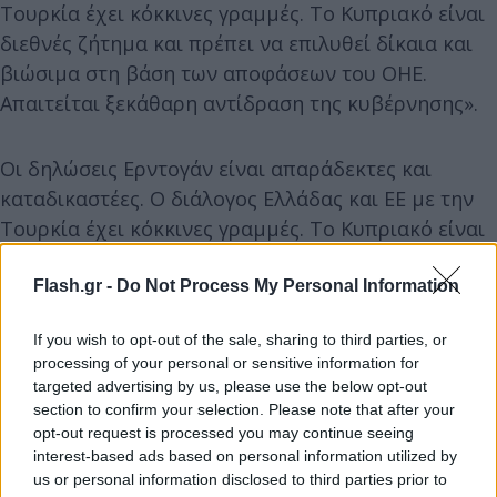
Τουρκία έχει κόκκινες γραμμές. Το Κυπριακό είναι
διεθνές ζήτημα και πρέπει να επιλυθεί δίκαια και
βιώσιμα στη βάση των αποφάσεων του ΟΗΕ.
Απαιτείται ξεκάθαρη αντίδραση της κυβέρνησης».
Οι δηλώσεις Ερντογάν είναι απαράδεκτες και
καταδικαστέες. Ο διάλογος Ελλάδας και ΕΕ με την
Τουρκία έχει κόκκινες γραμμές. Το Κυπριακό είναι
διεθνές ζήτημα και πρέπει να επιλυθεί δίκαια και
βιώσιμα στη βάση των αποφάσεων του ΟΗΕ.
Flash.gr -
Do Not Process My Personal Information
Απαιτείται ξεκάθαρη αντίδραση της κυβέρνησης.
If you wish to opt-out of the sale, sharing to third parties, or
processing of your personal or sensitive information for
— Έφη Αχτσιόγλου (@E_Achtsioglou)
September
targeted advertising by us, please use the below opt-out
20, 2023
section to confirm your selection. Please note that after your
opt-out request is processed you may continue seeing
interest-based ads based on personal information utilized by
us or personal information disclosed to third parties prior to