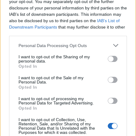
your opt-out. You may separately opt-out of the further
disclosure of your personal information by third parties on the
IAB’s list of downstream participants. This information may
also be disclosed by us to third parties on the
IAB’s List of
Downstream Participants
that may further disclose it to other
third parties.
Please note that this website/app uses one or more Google
Personal Data Processing Opt Outs
services and may gather and store information including but
not limited to your visit or usage behaviour. You may click to
I want to opt-out of the Sharing of my
personal data.
grant or deny consent to Google and its third-party tags to
Opted In
use your data for below specified purposes in below Google
consent section.
I want to opt-out of the Sale of my
Personal Data.
Opted In
I want to opt-out of processing my
Personal Data for Targeted Advertising.
Opted In
I want to opt-out of Collection, Use,
Retention, Sale, and/or Sharing of my
Personal Data that Is Unrelated with the
Purposes for which it was collected.