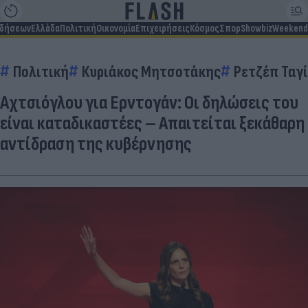
ιδήσεων
Ελλάδα
Πολιτική
Οικονομία
Επιχειρήσεις
Κόσμος
Σπορ
Showbiz
Weekend
Πολιτική
Κυριάκος Μητσοτάκης
Ρετζέπ Ταγ
Αχτσιόγλου για Ερντογάν: Οι δηλώσεις του
είναι καταδικαστέες – Απαιτείται ξεκάθαρη
αντίδραση της κυβέρνησης