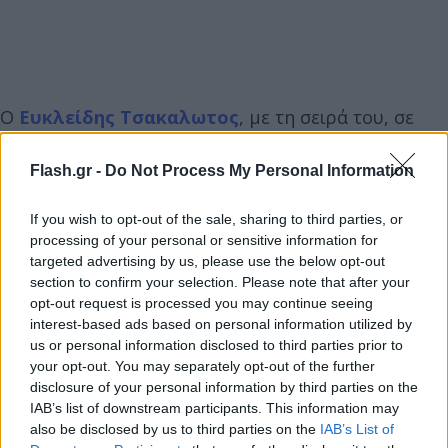
Ο
Ευκλείδης Τσακαλωτος
, με τη σειρά του, σε
μακροσκελή ανάρτηση του, τονίζει πως «η
προάσπιση των δικαιωμάτων είναι υπόθεση όλων
Flash.gr -
Do Not Process My Personal Information
μας» και συνεχίζει «να που η τοξικότητα, η
If you wish to opt-out of the sale, sharing to third parties, or
βαρβαρότητα, η χυδαιότητα, που ευδοκιμεί
processing of your personal or sensitive information for
-δυστυχώς- στον δημόσιο λόγο, ξαναχτύπησε».
targeted advertising by us, please use the below opt-out
section to confirm your selection. Please note that after your
opt-out request is processed you may continue seeing
Ολόκληρη η δήλωση του:
interest-based ads based on personal information utilized by
us or personal information disclosed to third parties prior to
Να λοιπόν που, όπως αποδεικνύεται καθημερινά, η
your opt-out. You may separately opt-out of the further
disclosure of your personal information by third parties on the
ανάγκη προάσπισης των δικαιωμάτων δεν είναι
IAB’s list of downstream participants. This information may
μια… ελιτίστικη υπόθεση που αφορά τους λίγους.
also be disclosed by us to third parties on the
IAB’s List of