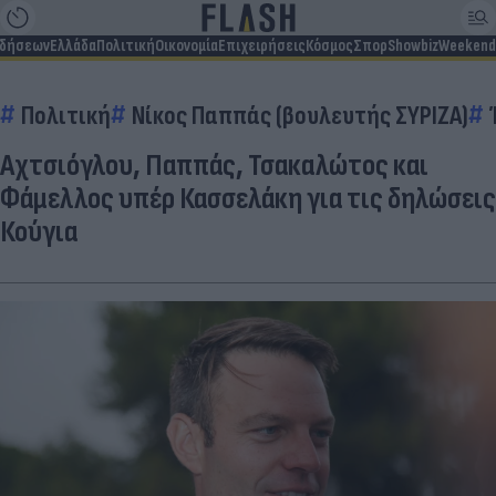
ιδήσεων
Ελλάδα
Πολιτική
Οικονομία
Επιχειρήσεις
Κόσμος
Σπορ
Showbiz
Weekend
Πολιτική
Νίκος Παππάς (βουλευτής ΣΥΡΙΖΑ)
Αχτσιόγλου, Παππάς, Τσακαλώτος και
Φάμελλος υπέρ Κασσελάκη για τις δηλώσεις
Κούγια