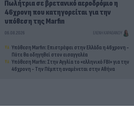
Πωλήτρια σε βρετανικό αεροδρόμιο η
46χρονη που κατηγορείται για την
υπόθεση της Marfin
06.08.2026
ΕΛΈΝΗ ΚΑΡΑΘΆΝΟΥ
Υπόθεση Marfin: Επιστρέφει στην Ελλάδα η 46χρονη -
Πότε θα οδηγηθεί στον εισαγγελέα
Υπόθεση Marfin: Στην Αγγλία το «ελληνικό FBI» για την
46χρονη - Την Πέμπτη αναμένεται στην Αθήνα