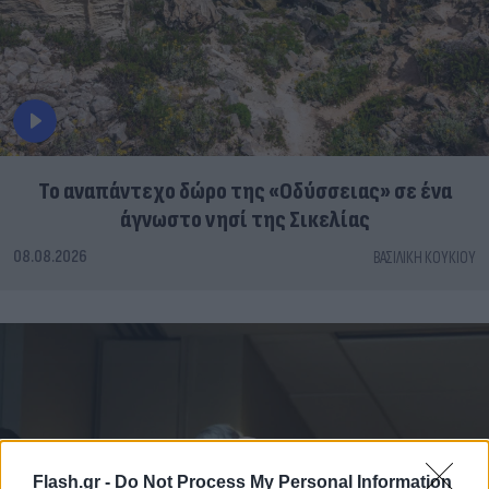
To αναπάντεχο δώρο της «Οδύσσειας» σε ένα
άγνωστο νησί της Σικελίας
08.08.2026
ΒΑΣΙΛΙΚΉ ΚΟΥΚΊΟΥ
Flash.gr -
Do Not Process My Personal Information