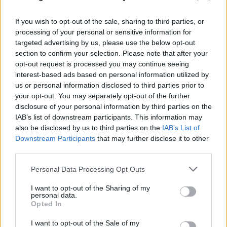
If you wish to opt-out of the sale, sharing to third parties, or
processing of your personal or sensitive information for
targeted advertising by us, please use the below opt-out
section to confirm your selection. Please note that after your
opt-out request is processed you may continue seeing
interest-based ads based on personal information utilized by
us or personal information disclosed to third parties prior to
your opt-out. You may separately opt-out of the further
disclosure of your personal information by third parties on the
IAB’s list of downstream participants. This information may
also be disclosed by us to third parties on the
IAB’s List of
Downstream Participants
that may further disclose it to other
third parties.
Αποκαλύψεις για Ινφαντίνο: Φέρεται να είχε
σχέση με πρώην εργαζόμενη της UEFA - Τι απαντά
Please note that this website/app uses one or more Google
Personal Data Processing Opt Outs
services and may gather and store information including but
η FIFA
not limited to your visit or usage behaviour. You may click to
I want to opt-out of the Sharing of my
personal data.
08.08.2026
grant or deny consent to Google and its third-party tags to
Opted In
use your data for below specified purposes in below Google
consent section.
I want to opt-out of the Sale of my