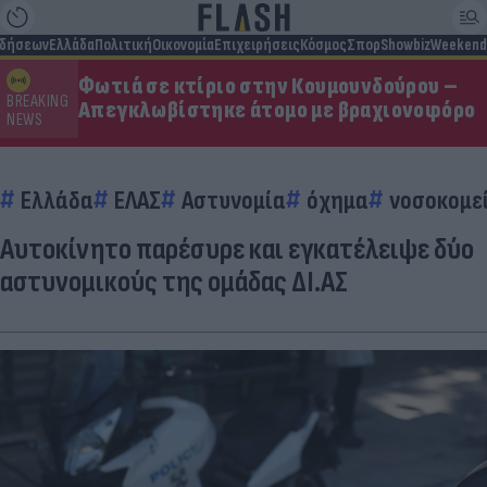
ιδήσεων
Ελλάδα
Πολιτική
Οικονομία
Επιχειρήσεις
Κόσμος
Σπορ
Showbiz
Weekend
Φωτιά σε κτίριο στην Κουμουνδούρου –
BREAKING
Απεγκλωβίστηκε άτομο με βραχιονοφόρο
NEWS
Ελλάδα
ΕΛΑΣ
Αστυνομία
όχημα
νοσοκομε
Αυτοκίνητο παρέσυρε και εγκατέλειψε δύο
αστυνομικούς της ομάδας ΔΙ.ΑΣ