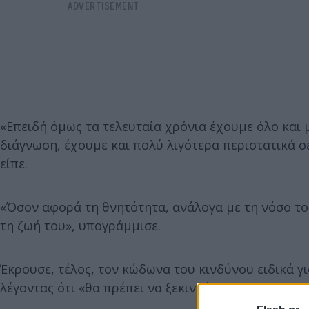
«Επειδή όμως τα τελευταία χρόνια έχουμε όλο και
διάγνωση, έχουμε και πολύ λιγότερα περιστατικά σ
είπε.
«Όσον αφορά τη θνητότητα, ανάλογα με τη νόσο του
τη ζωή του», υπογράμμισε.
Έκρουσε, τέλος, τον κώδωνα του κινδύνου ειδικά γ
λέγοντας ότι «θα πρέπει να ξεκινούν τους προληπτι