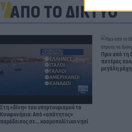
ΑΠΟ ΤΟ ΔΙΚΤΥΟ
Πριν από τη 
πατέρας που 
μεγάλη μάχη 
Στη «δίνη» του υπερτουρισμού τα
Κουφονήσια: Από «απάτητος»
παράδεισος σε... κοσμοπολίτικο νησί