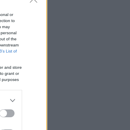
sonal or
ection to
ou may
 personal
out of the
 downstream
B’s List of
er and store
to grant or
ed purposes