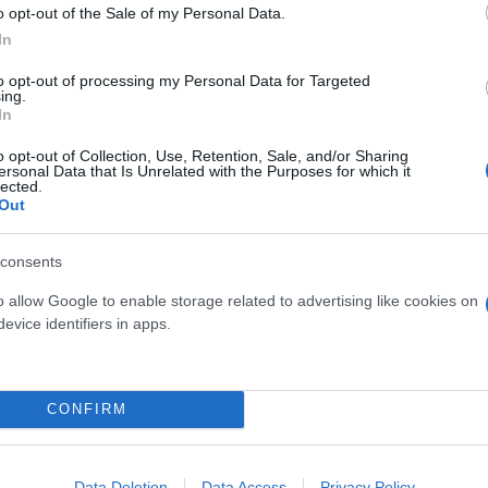
o opt-out of the Sale of my Personal Data.
In
to opt-out of processing my Personal Data for Targeted
ing.
In
 Καρόλου μετά τη διάγνωση του καρκίνου
πεία που θα λάβει ο Κάρολος για τον καρκίνο
o opt-out of Collection, Use, Retention, Sale, and/or Sharing
ersonal Data that Is Unrelated with the Purposes for which it
άρει την πιο επιθετική μορφή καρκίνου του μασ
lected.
Out
λπίδα για ανίχνευση πρώιμου καρκίνου των ωοθη
consents
o allow Google to enable storage related to advertising like cookies on
evice identifiers in apps.
ς
Βασιλιάς Κάρολος
παλάτι
Υγεία
Action 24
λική Οικογένεια
CONFIRM
Data Deletion
Data Access
Privacy Policy