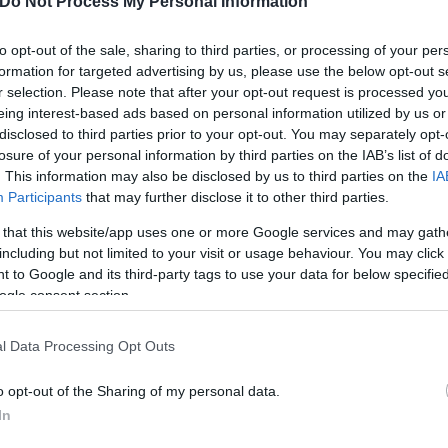
Do Not Process My Personal Information
to opt-out of the sale, sharing to third parties, or processing of your per
formation for targeted advertising by us, please use the below opt-out s
r selection. Please note that after your opt-out request is processed y
eing interest-based ads based on personal information utilized by us or
disclosed to third parties prior to your opt-out. You may separately opt-
losure of your personal information by third parties on the IAB’s list of
. This information may also be disclosed by us to third parties on the
IA
Participants
that may further disclose it to other third parties.
 that this website/app uses one or more Google services and may gath
including but not limited to your visit or usage behaviour. You may click 
 to Google and its third-party tags to use your data for below specifi
ogle consent section.
ερο
Flash.gr
στην αναζήτηση της
Google
l Data Processing Opt Outs
o opt-out of the Sharing of my personal data.
In