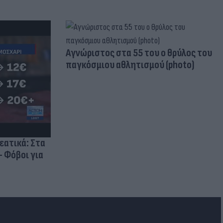
Aγνώριστος στα 55 του ο θρύλος του
παγκόσμιου αθλητισμού (photo)
ρεατικά: Στα
- Φόβοι για