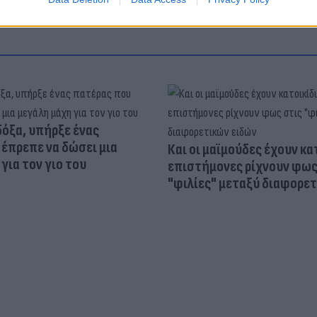
δόξα, υπήρξε ένας
έπρεπε να δώσει μια
Και οι μαϊμούδες έχουν κατ
για τον γιο του
επιστήμονες ρίχνουν φως
"φιλίες" μεταξύ διαφορε