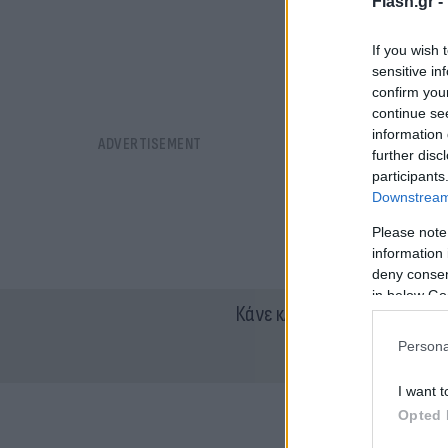
Flash.gr -
If you wish 
sensitive in
confirm you
continue se
information 
further disc
participants
Downstream 
Please note
information 
deny consent
in below Go
Κάνε κλικ και δες περισσότ
Persona
I want t
Opted 