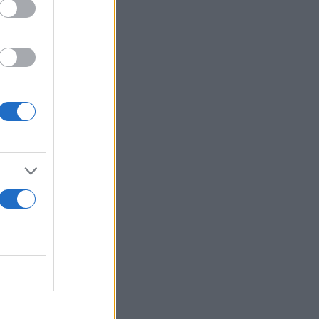
τού
κών