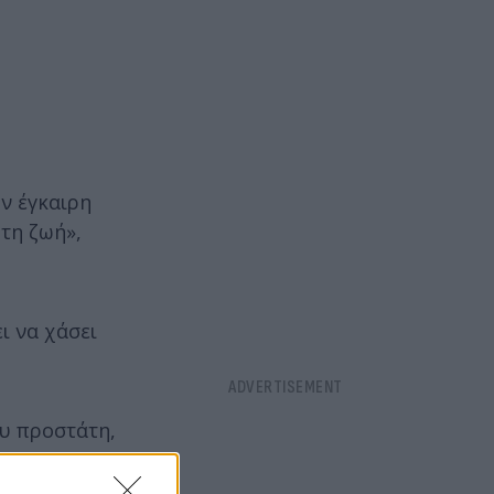
ν έγκαιρη
 τη ζωή»,
ι να χάσει
ου προστάτη,
ν».