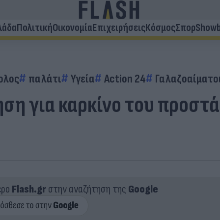
λάδα
Πολιτική
Οικονομία
Επιχειρήσεις
Κόσμος
Σπορ
Showb
ολος
παλάτι
Υγεία
Action 24
Γαλαζοαίματο
ση για καρκίνο του προστά
ερο
Flash.gr
στην αναζήτηση της
Google