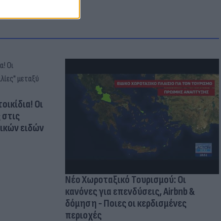
οικίδια! Οι
 στις
τικών ειδών
Νέο Χωροταξικό Τουρισμού: Οι
κανόνες για επενδύσεις, Airbnb &
δόμηση - Ποιες οι κερδισμένες
περιοχές