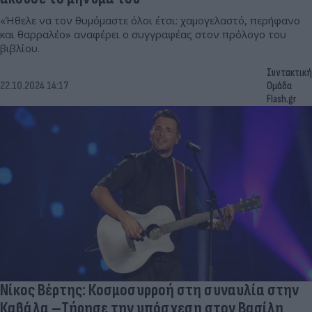
«Ήθελε να τον θυμόμαστε όλοι έτσι: χαμογελαστό, περήφανο
και θαρραλέο» αναφέρει ο συγγραφέας στον πρόλογο του
βιβλίου.
Συντακτική
22.10.2024 14:17
Ομάδα
Flash.gr
Νίκος Βέρτης: Κοσμοσυρροή στη συναυλία στην
Καβάλα –Τήρησε την υπόσχεση στον Βασίλη