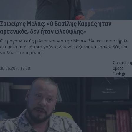
Ζαφείρης Μελάς: «Ο Βασίλης Καρράς ήταν
αρσενικός, δεν ήταν φλούφλης»
Ο τραγουδιστής μίλησε και για την Μαρινέλλα και υποστήριξε
ότι μετά από κάποια χρόνια δεν χρειάζεται να τραγουδάς και
να λένε ''ο καημένος''.
Συντακτική
30.06.2025 17:00
Ομάδα
Flash.gr