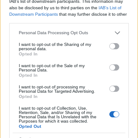
IAB’s list of downstream participants. This information may
ακούγοντάς την να ερμηνεύει το συγκεκριμένο κομμάτι την
κατέκριναν.
also be disclosed by us to third parties on the
IAB’s List of
Downstream Participants
that may further disclose it to other
Συντακτική
third parties.
10.02.2025 12:31
Ομάδα
Flash.gr
Please note that this website/app uses one or more Google
Personal Data Processing Opt Outs
services and may gather and store information including but
not limited to your visit or usage behaviour. You may click to
I want to opt-out of the Sharing of my
personal data.
grant or deny consent to Google and its third-party tags to
Opted In
use your data for below specified purposes in below Google
consent section.
I want to opt-out of the Sale of my
Personal Data.
Opted In
I want to opt-out of processing my
Personal Data for Targeted Advertising.
Opted In
I want to opt-out of Collection, Use,
Retention, Sale, and/or Sharing of my
Βασίλης Καρράς: Ρίγη συγκίνησης με το μοιρολόι
Personal Data that Is Unrelated with the
Purposes for which it was collected.
του Βαμβακίδη στο μνημόσυνό του
Opted Out
«Αυτός ο άνθρωπος σήκωνε το τηλέφωνο όταν τον καλούσα,