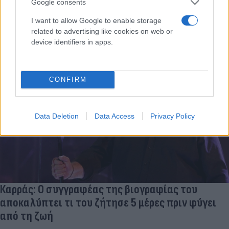
στο πρώτο κουδούνισμα. Δεν μου είπε ποτέ «δεν μπορώ ή δεν
Google consents
έχω χρόνο» εξηγεί ο ηθοποιός.
I want to allow Google to enable storage
Συντακτική
related to advertising like cookies on web or
23.12.2024 18:05
Ομάδα
device identifiers in apps.
Flash.gr
CONFIRM
Data Deletion
Data Access
Privacy Policy
Καρράς: Ο συγγραφέας της βιογραφίας του
αποκαλύπτει τι του ζήτησε 5 μέρες πριν φύγει
από τη ζωή