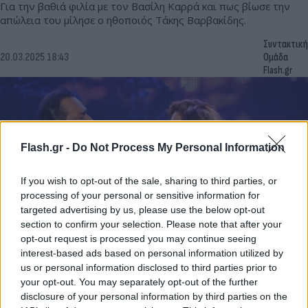
Για την βαθιά φιλία με τον Βασίλη Καρρά και πως βίωσε την
απώλεια του μίλησε ο ηθοποιός Τάκης Βαρβακίδης.
Συντακτική
20.03.2025 18:43
Ομάδα
Flash.gr
Flash.gr -
Do Not Process My Personal Information
If you wish to opt-out of the sale, sharing to third parties, or
processing of your personal or sensitive information for
targeted advertising by us, please use the below opt-out
section to confirm your selection. Please note that after your
opt-out request is processed you may continue seeing
interest-based ads based on personal information utilized by
Φουρέιρα: Τραγουδά Καρρά «Απ' το Βορρά μέχρι το
us or personal information disclosed to third parties prior to
Νότο» και το TikTok αντιδρά - «Ντροπή...»
your opt-out. You may separately opt-out of the further
disclosure of your personal information by third parties on the
Αμέτρητα είναι τα σχόλια χρηστών του διαδικτύου που