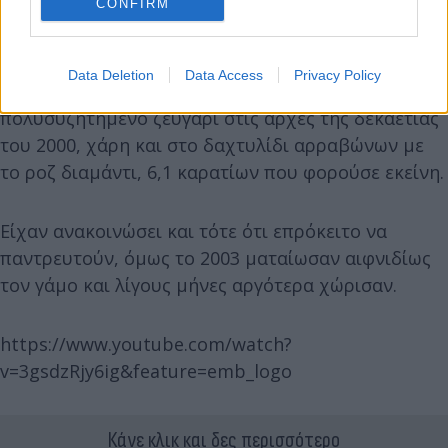
gamou%2F
CONFIRM
Ο Άφλεκ και η Λόπεζ επανενώθηκαν πέρσι και
Data Deletion
Data Access
Privacy Policy
αρραβωνιάστηκαν φέτος τον Απρίλιο. Ήταν το πιο
πολυσυζητημένο ζευγάρι στις αρχές της δεκαετίας
του 2000, χάρη και στο δαχτυλίδι αρραβώνων με
το ροζ διαμάντι, 6,1 καρατίων που φορούσε εκείνη.
Είχαν ανακοινώσει και τότε ότι επρόκειτο να
παντρευτούν, όμως το 2003 ματαίωσαν αιφνιδίως
τον γάμο και λίγους μήνες αργότερα χώρισαν.
https://www.youtube.com/watch?
v=3gsdzRjy6ig&feature=emb_logo
Κάνε κλικ και δες περισσότερο