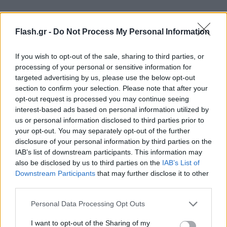
Ο ιστότοπος TMZ, που ασχολείται με θέματα
Flash.gr -
Do Not Process My Personal Information
διασημοτήτων, ανέφερε επίσης ότι το ζευγάρι
ενώθηκε με τα δεσμά του γάμου.
If you wish to opt-out of the sale, sharing to third parties, or
processing of your personal or sensitive information for
targeted advertising by us, please use the below opt-out
section to confirm your selection. Please note that after your
opt-out request is processed you may continue seeing
interest-based ads based on personal information utilized by
us or personal information disclosed to third parties prior to
your opt-out. You may separately opt-out of the further
disclosure of your personal information by third parties on the
IAB’s list of downstream participants. This information may
also be disclosed by us to third parties on the
IAB’s List of
Downstream Participants
that may further disclose it to other
third parties.
Please note that this website/app uses one or more Google
Personal Data Processing Opt Outs
services and may gather and store information including but
not limited to your visit or usage behaviour. You may click to
I want to opt-out of the Sharing of my