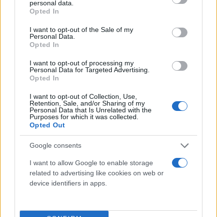
personal data.
grant or deny consent to Google and its third-party tags to
Opted In
use your data for below specified purposes in below Google
consent section.
I want to opt-out of the Sale of my
Personal Data.
Opted In
I want to opt-out of processing my
Personal Data for Targeted Advertising.
Opted In
I want to opt-out of Collection, Use,
Retention, Sale, and/or Sharing of my
Personal Data that Is Unrelated with the
Purposes for which it was collected.
Opted Out
Google consents
I want to allow Google to enable storage
https://twitter.com/TMZ/status/1548723720486797
related to advertising like cookies on web or
ref_src=twsrc%5Etfw%7Ctwcamp%5Etweetembed%7
device identifiers in apps.
style%2Farticle%2F1265597%2Fben-aflek-kai-
tzenifer-lopez-enothikan-me-ta-iera-desma-tou-