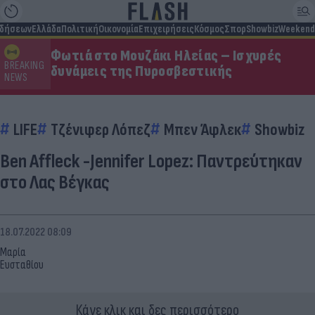
ιδήσεων
Ελλάδα
Πολιτική
Οικονομία
Επιχειρήσεις
Κόσμος
Σπορ
Showbiz
Weekend
Φωτιά στο Μουζάκι Ηλείας – Ισχυρές
BREAKING
δυνάμεις της Πυροσβεστικής
NEWS
LIFE
Τζένιφερ Λόπεζ
Μπεν Άφλεκ
Showbiz
Ben Affleck -Jennifer Lopez: Παντρεύτηκαν
στο Λας Βέγκας
18.07.2022 08:09
Μαρία
Ευσταθίου
Κάνε κλικ και δες περισσότερο