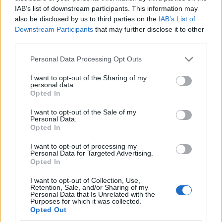
IAB’s list of downstream participants. This information may
also be disclosed by us to third parties on the
IAB’s List of
Downstream Participants
that may further disclose it to other
third parties.
Please note that this website/app uses one or more Google
Personal Data Processing Opt Outs
services and may gather and store information including but
not limited to your visit or usage behaviour. You may click to
I want to opt-out of the Sharing of my
personal data.
grant or deny consent to Google and its third-party tags to
Opted In
use your data for below specified purposes in below Google
consent section.
I want to opt-out of the Sale of my
Personal Data.
Opted In
I want to opt-out of processing my
Personal Data for Targeted Advertising.
Opted In
I want to opt-out of Collection, Use,
Retention, Sale, and/or Sharing of my
Personal Data that Is Unrelated with the
Purposes for which it was collected.
Opted Out