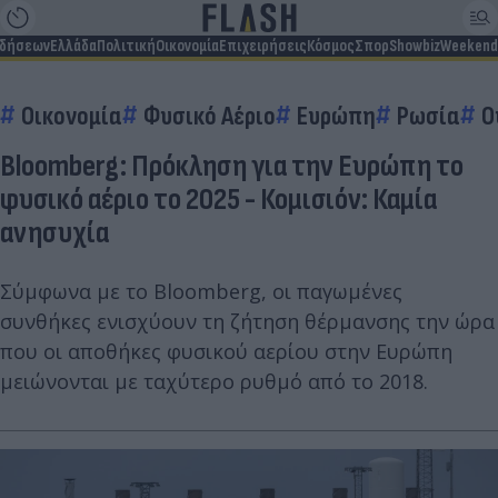
ιδήσεων
Ελλάδα
Πολιτική
Οικονομία
Επιχειρήσεις
Κόσμος
Σπορ
Showbiz
Weekend
Οικονομία
Φυσικό Αέριο
Ευρώπη
Ρωσία
Ο
Bloomberg: Πρόκληση για την Ευρώπη το
φυσικό αέριο το 2025 - Κομισιόν: Καμία
ανησυχία
Σύμφωνα με το Bloomberg, οι παγωμένες
συνθήκες ενισχύουν τη ζήτηση θέρμανσης την ώρα
που οι αποθήκες φυσικού αερίου στην Ευρώπη
μειώνονται με ταχύτερο ρυθμό από το 2018.