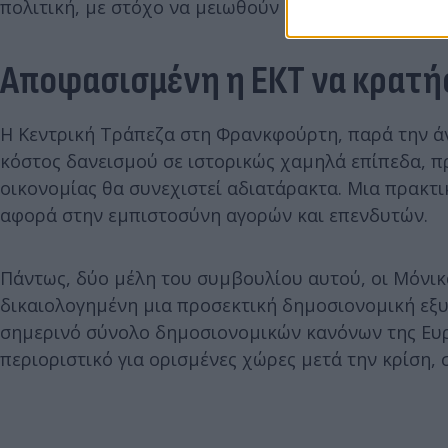
πολιτική, με στόχο να μειωθούν οι δείκτες χρέους
Αποφασισμένη η ΕΚΤ να κρατήσ
Η Κεντρική Τράπεζα στη Φρανκφούρτη, παρά την ά
κόστος δανεισμού σε ιστορικώς χαμηλά επίπεδα, π
οικονομίας θα συνεχιστεί αδιατάρακτα. Μια πρακτικ
αφορά στην εμπιστοσύνη αγορών και επενδυτών.
Πάντως, δύο μέλη του συμβουλίου αυτού, οι Μόνικα
δικαιολογημένη μια προσεκτική δημοσιονομική εξυ
σημερινό σύνολο δημοσιονομικών κανόνων της Ευ
περιοριστικό για ορισμένες χώρες μετά την κρίση,