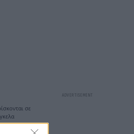
ρίσκονται σε
νγκελα