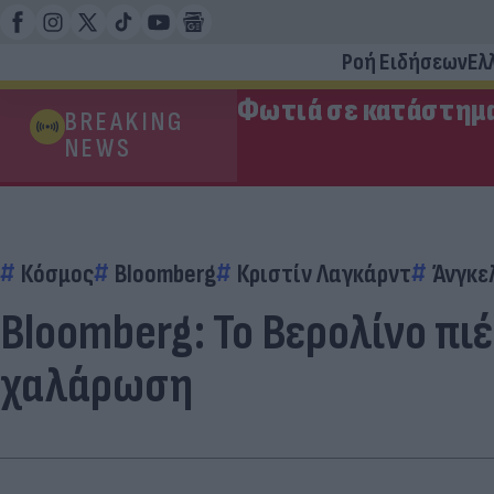
Ροή Ειδήσεων
Ελ
Φωτιά σε κατάστημα
BREAKING
NEWS
Κόσμος
Bloomberg
Κριστίν Λαγκάρντ
Άνγκε
Bloomberg: Το Βερολίνο πι
χαλάρωση