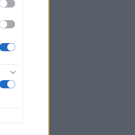
 Γερμανία
ων, στάση
ειρασμό να
 το
α γραφική
διάστημα,
ική