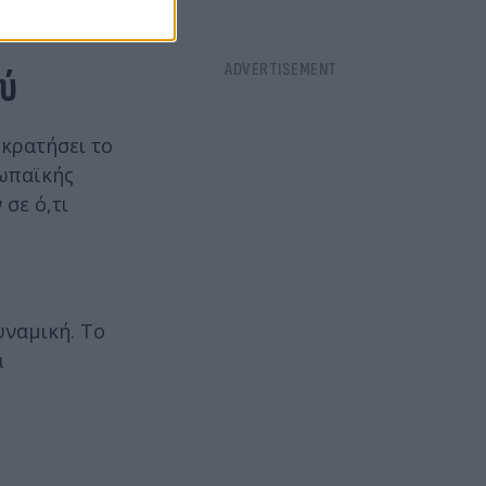
ύ
κρατήσει το
ρωπαϊκής
σε ό,τι
υναμική. Το
ά