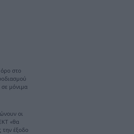
 όρο στο
εφοδιασμού
 σε μόνιμα
ιώνουν οι
ΕΚΤ «θα
ς την έξοδο