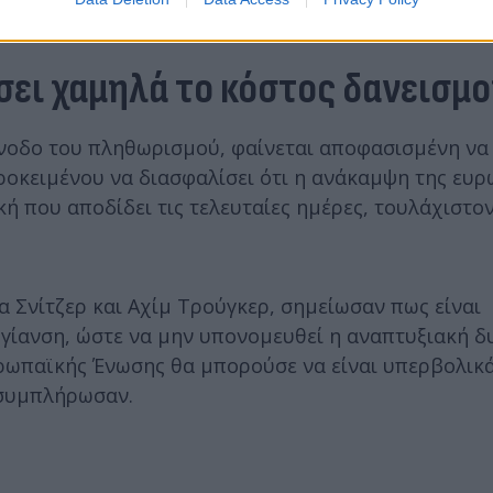
 σε σύγκριση με την παραγωγή στην ευρωζώνη.
ει χαμηλά το κόστος δανεισμο
νοδο του πληθωρισμού, φαίνεται αποφασισμένη να 
ροκειμένου να διασφαλίσει ότι η ανάκαμψη της ευ
ή που αποδίδει τις τελευταίες ημέρες, τουλάχιστον 
 Σνίτζερ και Αχίμ Τρούγκερ, σημείωσαν πως είναι
γίανση, ώστε να μην υπονομευθεί η αναπτυξιακή δ
ρωπαϊκής Ένωσης θα μπορούσε να είναι υπερβολικ
 συμπλήρωσαν.