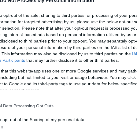
Do Not Process My Personal Information
αγής πολιτικής
to opt-out of the sale, sharing to third parties, or processing of your per
formation for targeted advertising by us, please use the below opt-out s
 Bloomberg, κινείται και η επίθεση της λαϊκής εφη
r selection. Please note that after your opt-out request is processed y
eing interest-based ads based on personal information utilized by us or
λιτική, την ώρα που η γερμανική Κεντρική Τράπεζα
disclosed to third parties prior to your opt-out. You may separately opt-
αραιτείται.
losure of your personal information by third parties on the IAB’s list of
. This information may also be disclosed by us to third parties on the
IA
Participants
that may further disclose it to other third parties.
τσου» αναφορικά με την οικονομική πολιτική της 
 that this website/app uses one or more Google services and may gath
χεται φίλια πυρά εκ Βερολίνου.
including but not limited to your visit or usage behaviour. You may click 
 to Google and its third-party tags to use your data for below specifi
ogle consent section.
l Data Processing Opt Outs
o opt-out of the Sharing of my personal data.
In