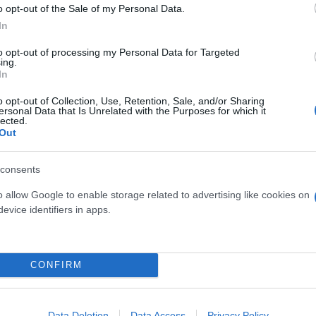
o opt-out of the Sale of my Personal Data.
In
to opt-out of processing my Personal Data for Targeted
ing.
In
νομικών σε μια επικείμενη κυβέρνηση «φανάρι» στη
o opt-out of Collection, Use, Retention, Sale, and/or Sharing
ersonal Data that Is Unrelated with the Purposes for which it
και μάλλον αποτυχημένη, όπως φάνηκε εκ των υστέρ
lected.
Out
 τον περασμένο μήνα την ΕΚΤ να αντισταθεί στον π
consents
o allow Google to enable storage related to advertising like cookies on
ικών Εμπειρογνωμόνων πρότεινε η ΕΚΤ να εξετάσει
evice identifiers in apps.
dot plot» της Ομοσπονδιακής Τράπεζας των ΗΠΑ, μι
 πολιτικής για το επιτόκιο-στόχο.
CONFIRM
 παρότι οι δαπάνες δικαιολογούνταν το περασμένο 
αμψης από αυτή να απεμπλακούν από τη δημοσιονομ
Data Deletion
Data Access
Privacy Policy