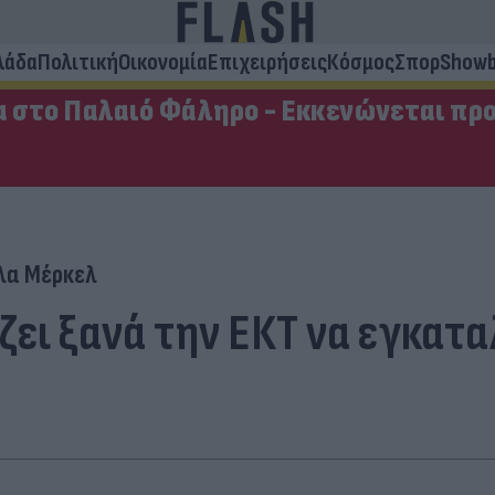
λάδα
Πολιτική
Οικονομία
Επιχειρήσεις
Κόσμος
Σπορ
Showb
 στο Παλαιό Φάληρο - Εκκενώνεται πρ
λα Μέρκελ
έζει ξανά την ΕΚΤ να εγκατ