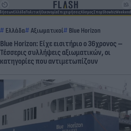
ιδήσεων
Ελλάδα
Πολιτική
Οικονομία
Επιχειρήσεις
Κόσμος
Σπορ
Showbiz
Weekend
Ελλάδα
Αξιωματικοί
Blue Horizon
Blue Horizon: Είχε εισιτήριο ο 36χρονος –
Τέσσερις συλλήψεις αξιωματικών, οι
κατηγορίες που αντιμετωπίζουν