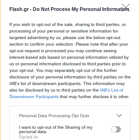
Flash.gr -
Do Not Process My Personal Information
If you wish to opt-out of the sale, sharing to third parties, or
processing of your personal or sensitive information for
targeted advertising by us, please use the below opt-out
section to confirm your selection. Please note that after your
opt-out request is processed you may continue seeing
interest-based ads based on personal information utilized by
us or personal information disclosed to third parties prior to
your opt-out. You may separately opt-out of the further
disclosure of your personal information by third parties on the
IAB’s list of downstream participants. This information may
also be disclosed by us to third parties on the
IAB’s List of
Downstream Participants
that may further disclose it to other
third parties.
Please note that this website/app uses one or more Google
Personal Data Processing Opt Outs
Η Διοίκηση της Attica Group στην οποία ανήκει το
services and may gather and store information including but
πλοίο με ανακοίνωσή της δηλώνει συγκλονισμένη
not limited to your visit or usage behaviour. You may click to
I want to opt-out of the Sharing of my
personal data.
grant or deny consent to Google and its third-party tags to
από το τραγικό περιστατικό που έλαβε χώρα στο
Opted In