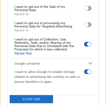
use your data for below specified purposes in below Google
λιμάνι του Πειραιά, επισημαίνοντας ότι
consent section.
I want to opt-out of the Sale of my
συνεργάζεται με κάθε αρμόδια Αρχή για την πλήρη
Personal Data.
Opted In
διαλεύκανση του συμβάντος. Στο Blue Horizon
έγινε αλλαγή του πληρώματος και αναχώρησε αργά
I want to opt-out of processing my
Personal Data for Targeted Advertising.
τα μεσάνυχτα για τον προορισμό του.
Opted In
I want to opt-out of Collection, Use,
Οι κατηγορίες για τους 4 (καπετάνιος, ύπαρχος,
Retention, Sale, and/or Sharing of my
Personal Data that Is Unrelated with the
λοστρόμος και αξιωματικός καταστρώματος) είναι
Purposes for which it was collected.
Opted Out
ανθρωποκτονία από κοινού. Θα απολογηθούν στην
εισαγγελία το μεσημέρι.
Google consents
I want to allow Google to enable storage
Ο νεκρός σύμφωνα με τις πρώτες πληροφορίες του
related to advertising like cookies on web or
flash.gr είχε κανονικό εισιτήριο κι ενώ ήταν επάνω
device identifiers in apps.
στο πλοίο κατέβηκε να πάρει καφέ και πήγε να
ανέβει ξανά. Κάνει συχνά το δρομολόγιο και τον
CONFIRM
ήξεραν οι λιμενικοί.