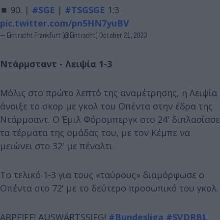
⏹️ 90. |
#SGE
|
#TSGSGE
1:3
pic.twitter.com/pn5HN7yuBV
— Eintracht Frankfurt (@Eintracht)
October 21, 2023
Ντάρμσταντ - Λειψία 1-3
Μόλις στο πρώτο λεπτό της αναμέτρησης, η Λειψία
άνοιξε το σκορ με γκολ του Οπέντα στην έδρα της
Ντάρμσαντ. Ο Έμιλ Φόρσμπεργκ στο 24' διπλασίασε
τα τέρματα της ομάδας του, με τον Κέμπε να
μειώνει στο 32' με πέναλτι.
Το τελικό 1-3 για τους «ταύρους» διαμόρφωσε ο
Οπέντα στο 72' με το δεύτερο προσωπικό του γκολ.
ABPFIFF! AUSWÄRTSSIEG!
#Bundesliga
#SVDRBL