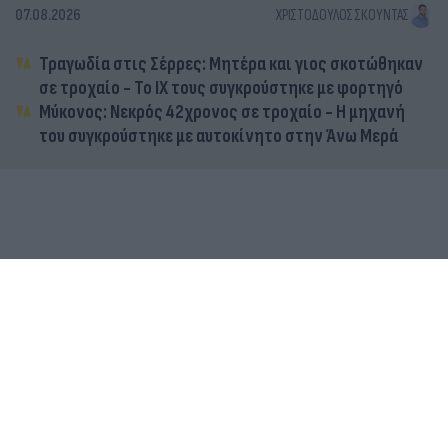
07.08.2026
ΧΡΙΣΤΌΔΟΥΛΟΣ ΣΚΟΎΝΤΑΣ
Τραγωδία στις Σέρρες: Μητέρα και γιος σκοτώθηκαν
σε τροχαίο - Το ΙΧ τους συγκρούστηκε με φορτηγό
Μύκονος: Νεκρός 42χρονος σε τροχαίο - Η μηχανή
του συγκρούστηκε με αυτοκίνητο στην Άνω Μερά