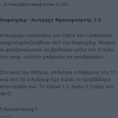
— SC Freiburg (@scfreiburg)
October 21, 2023
Χοφενχάιμ - Άιντραχτ Φρανκφούρτης 1-3
Η Άιντραχτ (αντίπαλος του ΠΑΟΚ στο Conference
League) φιλοξενήθηκε από την Χοφενχάιμ. Μπορεί
οι φιλοξενούμενοι να βρέθηκαν μόλις στο 3' πίσω
στο σκορ, ωστόσο μπόρεσαν να αντιδράσουν.
Στο γκολ του Μπάιερ, απάντησε ο Μαρμούς στο 11',
ενώ στο 23' ο Κνάουφ είχε δώσει το προβάδισμα
στην ομάδα του. Το τελικό 1-3, έκανε ο Στσίρι στο
45+3'.
‼️ Auswärtssieg ‼️
–––––