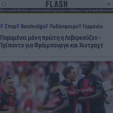
ιδήσεων
Ελλάδα
Πολιτική
Οικονομία
Επιχειρήσεις
Κόσμος
Σπορ
Showbiz
Weekend
Σπορ
Bundesliga
Ποδόσφαιρο
Γερμανία
Παραμένει μόνη πρώτη η Λεβερκούζεν -
Τρίποντο για Φράιμπουργκ και Άιντραχτ