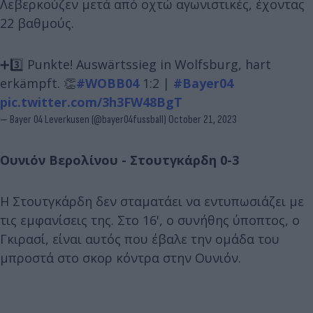
Λεβερκούζεν μετά από οχτώ αγωνιστικές, έχοντας
22 βαθμούς.
➕3️⃣ Punkte! Auswärtssieg in Wolfsburg, hart
erkämpft. 👏
#WOBB04
1:2 |
#Bayer04
pic.twitter.com/3h3FW48BgT
— Bayer 04 Leverkusen (@bayer04fussball)
October 21, 2023
Ουνιόν Βερολίνου - Στουτγκάρδη 0-3
Η Στουτγκάρδη δεν σταματάει να εντυπωσιάζει με
τις εμφανίσεις της. Στο 16', ο συνήθης ύποπτος, ο
Γκιρασί, είναι αυτός που έβαλε την ομάδα του
μπροστά στο σκορ κόντρα στην Ουνιόν.