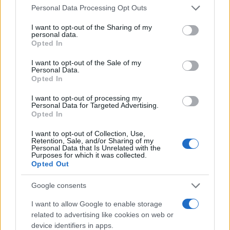
Please note that this website/app uses one or more Google
Personal Data Processing Opt Outs
services and may gather and store information including but
not limited to your visit or usage behaviour. You may click to
I want to opt-out of the Sharing of my
personal data.
grant or deny consent to Google and its third-party tags to
Opted In
use your data for below specified purposes in below Google
consent section.
I want to opt-out of the Sale of my
Personal Data.
Opted In
Η ομάδα του Βερολίνου δεν μπορούσε να
υπερασπιστεί την έδρα της. Ο Σίλας στο 81' έκανε
I want to opt-out of processing my
Personal Data for Targeted Advertising.
το 0-2, ενώ το τελικό 0-3 πραγματοποίησε ο
Opted In
Ουντάφ στο 88'.
I want to opt-out of Collection, Use,
Retention, Sale, and/or Sharing of my
Personal Data that Is Unrelated with the
Dann ist Schluss! Der VfB nutzt seine Chancen
Purposes for which it was collected.
Opted Out
konsequent, lässt defensiv wenig zu und feiert
seinen 6️⃣. Sieg in Serie.⚪️🔴 ♥️
Google consents
I want to allow Google to enable storage
[Anzeige] |
#VfB
|
#FCUVfB
0:3
related to advertising like cookies on web or
pic.twitter.com/9i7WPuxend
device identifiers in apps.