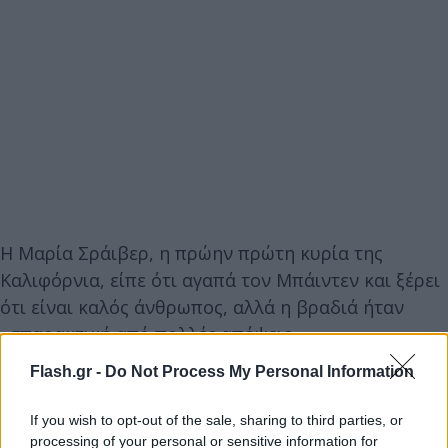
Η Μαρία Σράιβερ, η πρώην πρώτη κυρία της
Καλιφόρνια, είπε ότι αγαπά τον Μπάιντεν και ξέρει
ότι είναι καλός άνθρωπος, αλλά η βραδιά ήταν
«σπαρακτική από πολλές απόψεις».
Flash.gr -
Do Not Process My Personal Information
«Αυτή είναι μια μεγάλη πολιτική στιγμή. Υπάρχει
πανικός στο Δημοκρατικό Κόμμα. Θα είναι μια
If you wish to opt-out of the sale, sharing to third parties, or
processing of your personal or sensitive information for
μεγάλη νύχτα», πρόσθεσε.