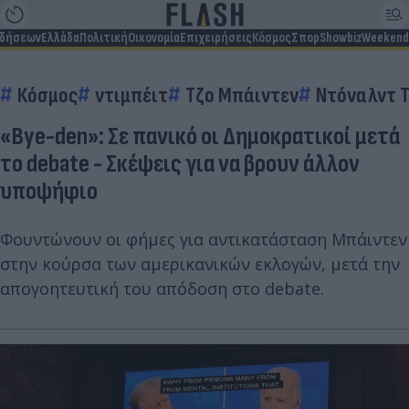
ιδήσεων
Ελλάδα
Πολιτική
Οικονομία
Επιχειρήσεις
Κόσμος
Σπορ
Showbiz
Weekend
Κόσμος
ντιμπέιτ
Τζο Μπάιντεν
Ντόναλντ 
«Bye-den»: Σε πανικό οι Δημοκρατικοί μετά
το debate - Σκέψεις για να βρουν άλλον
υποψήφιο
Φουντώνουν οι φήμες για αντικατάσταση Μπάιντεν
στην κούρσα των αμερικανικών εκλογών, μετά την
απογοητευτική του απόδοση στο debate.