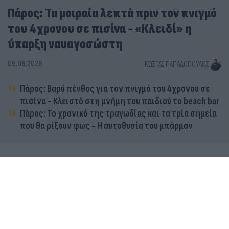
Πάρος: Τα μοιραία λεπτά πριν τον πνιγμό
του 4χρονου σε πισίνα - «Κλειδί» η
ύπαρξη ναυαγοσώστη
09.08.2026
ΚΏΣΤΑΣ ΠΑΠΑΔΌΠΟΥΛΟΣ
Πάρος: Βαρύ πένθος για τον πνιγμό του 4χρονου σε
πισίνα - Κλειστό στη μνήμη του παιδιού το beach bar
Πάρος: Το χρονικό της τραγωδίας και τα τρία σημεία
που θα ρίξουν φως - Η αυτοθυσία του μπάρμαν