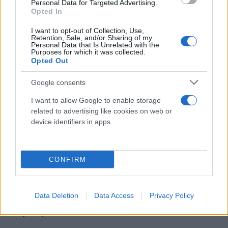
Personal Data for Targeted Advertising.
Η πρώην γερουσιαστής από το Μιζούρι, Claire
Opted In
McCaskill, δήλωσε στο MSNBC ότι ο Μπάιντεν είχε
I want to opt-out of Collection, Use,
μία δουλειά και δεν την έκανε: Έπρεπε να
Retention, Sale, and/or Sharing of my
Personal Data that Is Unrelated with the
«διαβεβαιώσει την Αμερική ότι ήταν έτοιμος για τη
Purposes for which it was collected.
Opted Out
δουλειά στην ηλικία του και απέτυχε».
Google consents
Οι Δημοκρατικοί ανησυχούν πολλοί και
I want to allow Google to enable storage
αναρωτιούνται γιατί στενοί πολιτικοί συνεργάτες
related to advertising like cookies on web or
του Μπάιντεν, που θα μπορούσαν να τα βγάλουν
device identifiers in apps.
πέρα στο debate, δεν βγαίνουν μπροστά.
CONFIRM
«Ξέρω πώς το ένιωσα αυτό απόψε: ήταν σαν μια
γροθιά στο στομάχι", είπε η McCaskill.
Data Deletion
Data Access
Privacy Policy
Πώς μπορεί να αντικατασταθεί