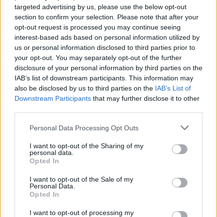
targeted advertising by us, please use the below opt-out
section to confirm your selection. Please note that after your
Ο Νίκολας Κριστόφ, αριστερός πολιτικός
opt-out request is processed you may continue seeing
interest-based ads based on personal information utilized by
αρθρογράφος, δήλωσε στα μέσα κοινωνικής
us or personal information disclosed to third parties prior to
δικτύωσης ότι ελπίζει πως ο Μπάιντεν θα
your opt-out. You may separately opt-out of the further
αντιδράσει στα όσα έγιναν στο debate και θα
disclosure of your personal information by third parties on the
IAB’s list of downstream participants. This information may
αποφασίσει να αποσυρθεί από την κούρσα,
also be disclosed by us to third parties on the
IAB’s List of
αφήνοντας το συνέδριο να αποφασίσει ποιος θα
Downstream Participants
that may further disclose it to other
είναι ο υποψήφιος πρόεδρος των Δημοκρατικών.
third parties.
Please note that this website/app uses one or more Google
Personal Data Processing Opt Outs
Ο ίδιος πρότεινε άλλα πρόσωπα όπως ο
services and may gather and store information including but
not limited to your visit or usage behaviour. You may click to
I want to opt-out of the Sharing of my
κυβερνήτης του Μίσιγκαν Γκρέτσεν Γουίτμερ, ο
personal data.
grant or deny consent to Google and its third-party tags to
γερουσιαστής του Οχάιο Σέροντ Μπράουν ή η
Opted In
use your data for below specified purposes in below Google
υπουργός Εμπορίου Τζίνα Ραϊμόντο.
consent section.
I want to opt-out of the Sale of my
Personal Data.
Opted In
«Μια δουλειά είχε και δεν την έκανε»
I want to opt-out of processing my