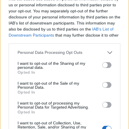
us or personal information disclosed to third parties prior to
your opt-out. You may separately opt-out of the further
disclosure of your personal information by third parties on the
IAB’s list of downstream participants. This information may
also be disclosed by us to third parties on the
IAB’s List of
Downstream Participants
that may further disclose it to other
third parties.
Please note that this website/app uses one or more Google
Personal Data Processing Opt Outs
services and may gather and store information including but
not limited to your visit or usage behaviour. You may click to
I want to opt-out of the Sharing of my
personal data.
grant or deny consent to Google and its third-party tags to
Opted In
Σύμφωνα με τον κ. Δεληδημητρίου, μετά την
use your data for below specified purposes in below Google
πανδημία ο κόσμος αυξήθηκε αλλά μειώθηκε η
consent section.
I want to opt-out of the Sale of my
Personal Data.
κατανάλωση στην εστίαση και τα beach bar καθώς
Opted In
περιορίστηκε και η αγοραστική δύναμη του
I want to opt-out of processing my
κόσμου, κυρίως των Βαλκάνιων αλλά και των
Personal Data for Targeted Advertising.
Ελλήνων που επιλέγουν προορισμούς της βόρειας
Opted In
Ελλάδας στην πλειονότητά τους. Από την άλλη,
I want to opt-out of Collection, Use,
Retention, Sale, and/or Sharing of my
στην Πελοπόνησσο, το 90% των κατασκηνωτών