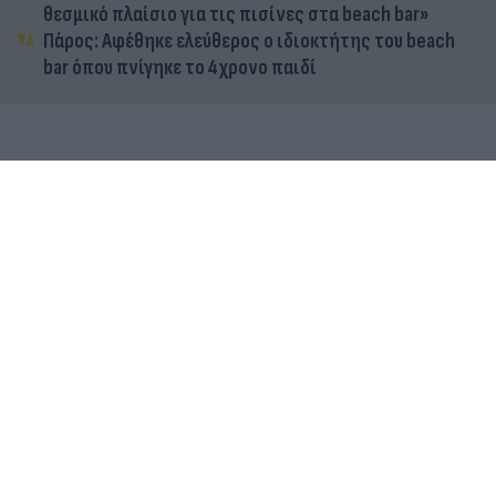
θεσμικό πλαίσιο για τις πισίνες στα beach bar»
Πάρος: Αφέθηκε ελεύθερος ο ιδιοκτήτης του beach
bar όπου πνίγηκε το 4χρονο παιδί