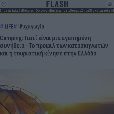
ιδήσεων
Ελλάδα
Πολιτική
Οικονομία
Επιχειρήσεις
Κόσμος
Σπορ
Showbiz
Weekend
LIFE
Ψυχαγωγία
Camping: Γιατί είναι μια αγαπημένη
συνήθεια - Το προφίλ των κατασκηνωτών
και η τουριστική κίνηση στην Ελλάδα