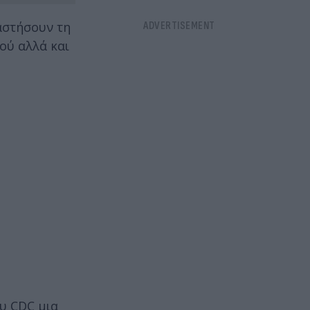
αστήσουν τη
ού αλλά και
ου CDC μια