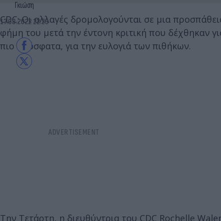
Γκιώση
CDC: Οι αλλαγές δρομολογούνται σε μια προσπάθει
17.08.2022 22:23
φήμη του μετά την έντονη κριτική που δέχθηκαν γι
πιο πρόσφατα, για την ευλογιά των πιθήκων.
Την Τετάρτη, η διευθύντρια του CDC Rochelle Wale