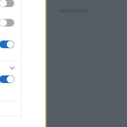
γκης για τη
ειτουργίας
ς του CDC,
διασφαλίσουν
ικανική
αντι του
σμένα ώστε
 οι
της