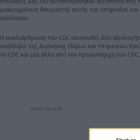
επιδόσεις μας δεν ανταποκρίθηκαν αξιόπιστα στις 
μακροχρόνιος θαυμαστής αυτής της υπηρεσίας και 
καλύτερα».
Η αναδιάρθρωση του CDC ακολουθεί δύο αξιολογήσε
υπάλληλο της Διοίκησης Πόρων και Υπηρεσιών Υγεία
το CDC και μία άλλη από την προσωπάρχη του CDC, S