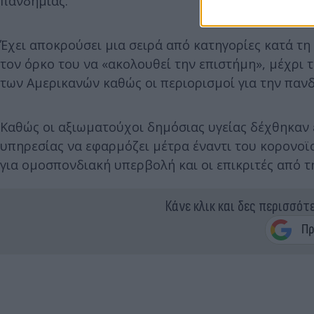
πανδημίας.
Έχει αποκρούσει μια σειρά από κατηγορίες κατά τη 
τον όρκο του να «ακολουθεί την επιστήμη», μέχρι τ
των Αμερικανών καθώς οι περιορισμοί για την παν
Καθώς οι αξιωματούχοι δημόσιας υγείας δέχθηκαν επ
υπηρεσίας να εφαρμόζει μέτρα έναντι του κορονοϊ
για ομοσπονδιακή υπερβολή και οι επικριτές από τ
Κάνε κλικ και δες περισσότ