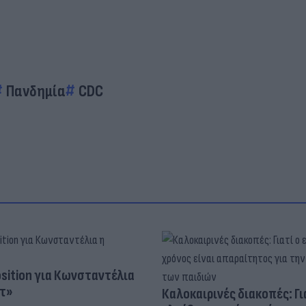
Πανδημία
CDC
osition για Κωνσταντέλια
τ»
Καλοκαιρινές διακοπές: Γι