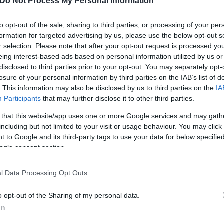
Do Not Process My Personal Information
to opt-out of the sale, sharing to third parties, or processing of your per
formation for targeted advertising by us, please use the below opt-out s
eature=emb_title
r selection. Please note that after your opt-out request is processed y
eing interest-based ads based on personal information utilized by us or
disclosed to third parties prior to your opt-out. You may separately opt-
ι παραδοσιακές επιστημονικές και επικοινωνιακές 
losure of your personal information by third parties on the IAB’s list of
ώπιση μιας κρίσης του μεγέθους και της έκτασης τη
. This information may also be disclosed by us to third parties on the
IA
ύ.
Participants
that may further disclose it to other third parties.
 that this website/app uses one or more Google services and may gath
including but not limited to your visit or usage behaviour. You may click 
 to Google and its third-party tags to use your data for below specifi
ogle consent section.
20 συνεντεύξεις με στελέχη του CDC και άτομα εκτ
l Data Processing Opt Outs
μπεριλαμβανομένης της ταχύτερης δημοσιοποίησης
λτίωση της διαφάνειας, της μετάφρασης της επιστή
o opt-out of the Sharing of my personal data.
επικοινωνίας με το κοινό, της καλύτερης συνεργασί
In
 υγείας, καθώς και της κατάρτισης και της παροχής