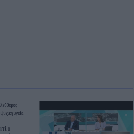
ατί ο