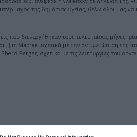
προσδοκίες», ανέφερε η Walensky σε δήλωσή της. «
υπέρμαχος της δημόσιας υγείας, θέλω όλοι μας να 
ις που διενεργήθηκαν τους τελευταίους μήνες, μία
ς, Jim Macrae, σχετικά με την αντιμετώπιση της π
herri Berger, σχετικά με τις λειτουργίες του οργα