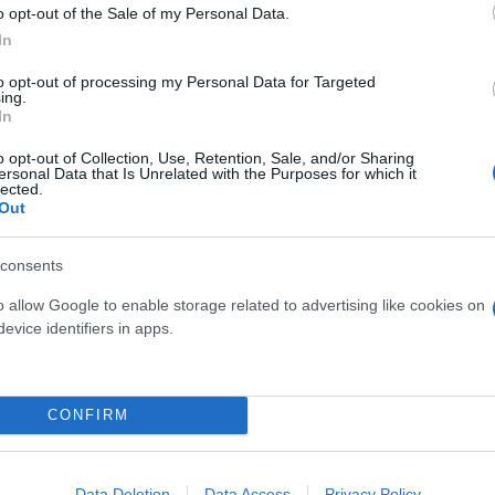
o opt-out of the Sale of my Personal Data.
αποκρίνεται καλύτερα σε καταστάσεις έκτακτης ανά
In
to opt-out of processing my Personal Data for Targeted
ing.
ι κάποιες αλλαγές για τον τρόπο επικοινωνίας και λ
In
χρησιμοποιεί πιο απλή γλώσσα», δήλωσε αξιωματούχο
o opt-out of Collection, Use, Retention, Sale, and/or Sharing
ersonal Data that Is Unrelated with the Purposes for which it
ει τις αλλαγές πριν από την ανακοίνωσή τους.
lected.
Out
ληρά και νοιάζονται βαθιά για την προσπάθεια να 
consents
ίες», δήλωσε ο αξιωματούχος, σύμφωνα με την αμερ
 ήταν δομημένη ένα μεγάλο μέρος της απάντησης [έν
o allow Google to enable storage related to advertising like cookies on
evice identifiers in apps.
οι άνθρωποι εδώ, απλά δεν είναι σωστά ευθυγραμμι
 πληροφοριών στους ανθρώπους και στο πώς αυτές
 Αμερικανών».
CONFIRM
όλων των πολιτικών τάσεων από τις πρώτες ημέρες 
Data Deletion
Data Access
Privacy Policy