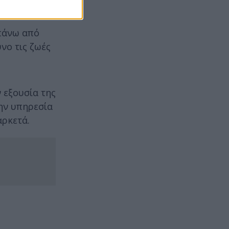
 πάνω από
υνο τις ζωές
 εξουσία της
την υπηρεσία
αρκετά.