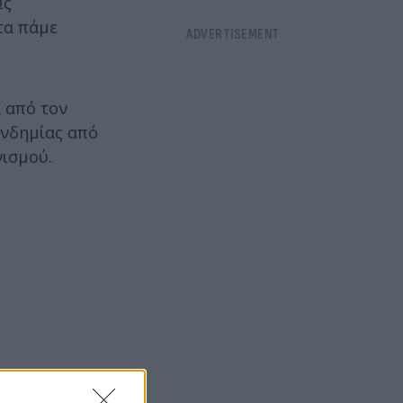
Ως
τα πάμε
 από τον
ανδημίας από
νισμού.