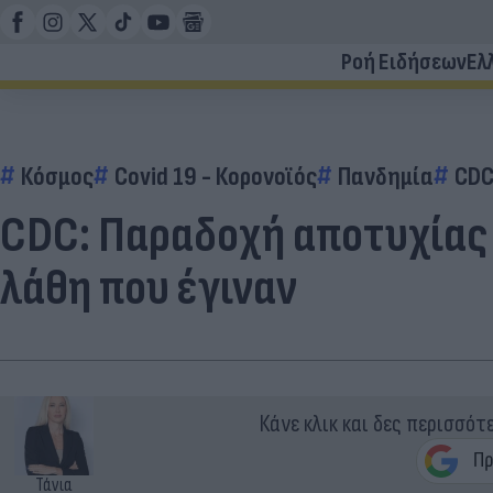
Ροή Ειδήσεων
Ελ
Κόσμος
Covid 19 - Κορονοϊός
Πανδημία
CD
CDC: Παραδοχή αποτυχίας 
λάθη που έγιναν
Κάνε κλικ και δες περισσότ
Τάνια