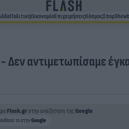
λάδα
Πολιτική
Οικονομία
Επιχειρήσεις
Κόσμος
Σπορ
Showb
C
- Δεν αντιμετωπίσαμε έγκα
ερο
Flash.gr
στην αναζήτηση της
Google