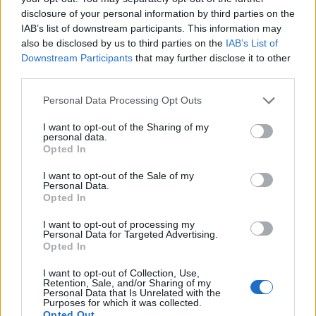
disclosure of your personal information by third parties on the
IAB’s list of downstream participants. This information may
Από την πυρκαγιά κάηκε το αυτοκίνητο της
also be disclosed by us to third parties on the
IAB’s List of
οικογένειας που διέμενε στη μεζονέτα και ένα
Downstream Participants
that may further disclose it to other
σκάφος.
third parties.
Please note that this website/app uses one or more Google
Personal Data Processing Opt Outs
services and may gather and store information including but
not limited to your visit or usage behaviour. You may click to
I want to opt-out of the Sharing of my
personal data.
grant or deny consent to Google and its third-party tags to
Opted In
use your data for below specified purposes in below Google
consent section.
I want to opt-out of the Sale of my
Personal Data.
Opted In
I want to opt-out of processing my
Personal Data for Targeted Advertising.
Opted In
I want to opt-out of Collection, Use,
Retention, Sale, and/or Sharing of my
Personal Data that Is Unrelated with the
Purposes for which it was collected.
Opted Out