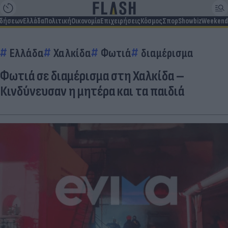
ιδήσεων
Ελλάδα
Πολιτική
Οικονομία
Επιχειρήσεις
Κόσμος
Σπορ
Showbiz
Weekend
Ελλάδα
Χαλκίδα
Φωτιά
διαμέρισμα
Φωτιά σε διαμέρισμα στη Χαλκίδα –
Κινδύνευσαν η μητέρα και τα παιδιά