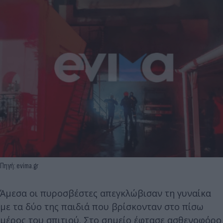
Πηγή: evima.gr
Άμεσα οι πυροσβέστες απεγκλώβισαν τη γυναίκα
με τα δύο της παιδιά που βρίσκονταν στο πίσω
μέρος του σπιτιού. Στο σημείο έφτασε ασθενοφόρο