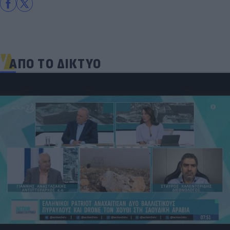
ΑΠΟ ΤΟ ΔΙΚΤΥΟ
Δέκα εκατομμύρια followers δεν κάνουν λάθος- Η
Ντιλέτα Λεότα με μαγιό έγινε ξανά viral (photos)