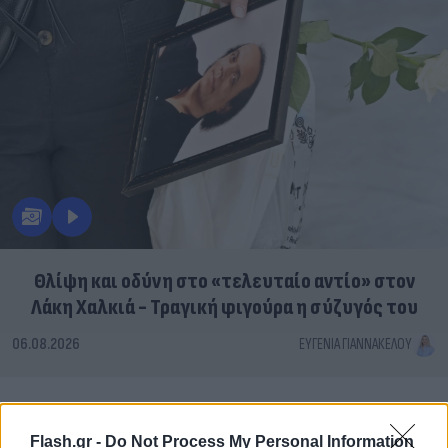
Θλίψη και οδύνη στο «τελευταίο αντίο» στον
Λάκη Χαλκιά - Τραγική φιγούρα η σύζυγός του
06.08.2026
ΕΥΓΕΝΊΑ ΓΙΑΝΝΑΚΈΛΟΥ
Flash.gr -
Do Not Process My Personal Information