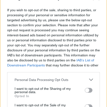
If you wish to opt-out of the sale, sharing to third parties, or
processing of your personal or sensitive information for
targeted advertising by us, please use the below opt-out
section to confirm your selection. Please note that after your
opt-out request is processed you may continue seeing
interest-based ads based on personal information utilized by
us or personal information disclosed to third parties prior to
your opt-out. You may separately opt-out of the further
disclosure of your personal information by third parties on the
IAB’s list of downstream participants. This information may
also be disclosed by us to third parties on the
IAB’s List of
Downstream Participants
that may further disclose it to other
third parties.
Please note that this website/app uses one or more Google
Personal Data Processing Opt Outs
services and may gather and store information including but
not limited to your visit or usage behaviour. You may click to
I want to opt-out of the Sharing of my
personal data.
grant or deny consent to Google and its third-party tags to
Opted In
use your data for below specified purposes in below Google
consent section.
I want to opt-out of the Sale of my