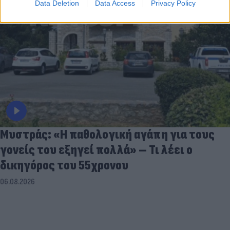
Data Deletion
Data Access
Privacy Policy
Μυστράς: «Η παθολογική αγάπη για τους
γονείς του εξηγεί πολλά» – Τι λέει ο
δικηγόρος του 55χρονου
06.08.2026