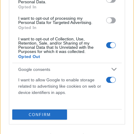
Personal Data.
Opted In
I want to opt-out of processing my
Personal Data for Targeted Advertising.
Opted In
I want to opt-out of Collection, Use,
Retention, Sale, and/or Sharing of my
Personal Data that Is Unrelated with the
Purposes for which it was collected.
Opted Out
Google consents
I want to allow Google to enable storage
related to advertising like cookies on web or
device identifiers in apps.
Γιώργος Μαζωνάκης: «Όπως με βαφτίσανε» - Η
CONFIRM
συνεργασία - έκπληξη
10.08.2026
ΒΑΣΊΛΗΣ ΑΝΔΡΙΤΣΆΝΟΣ