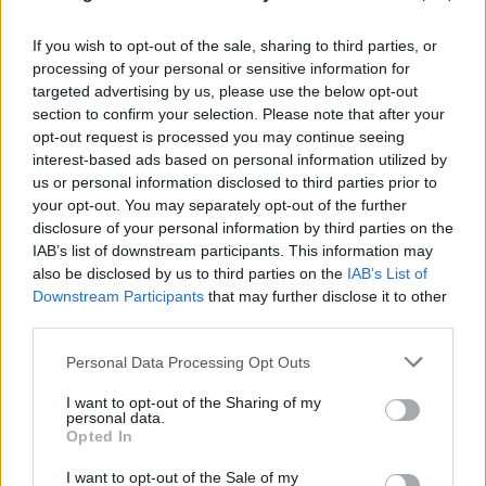
If you wish to opt-out of the sale, sharing to third parties, or
processing of your personal or sensitive information for
targeted advertising by us, please use the below opt-out
section to confirm your selection. Please note that after your
opt-out request is processed you may continue seeing
interest-based ads based on personal information utilized by
us or personal information disclosed to third parties prior to
your opt-out. You may separately opt-out of the further
disclosure of your personal information by third parties on the
IAB’s list of downstream participants. This information may
Νίκος Καλογερόπουλος: Η πικρία στην τελευταία
also be disclosed by us to third parties on the
IAB’s List of
του τηλεοπτική συνέντευξη - Ποιον συγχώρεσε
Downstream Participants
that may further disclose it to other
third parties.
10.08.2026
ΒΑΣΊΛΗΣ ΑΝΔΡΙΤΣΆΝΟΣ
Please note that this website/app uses one or more Google
Personal Data Processing Opt Outs
services and may gather and store information including but
not limited to your visit or usage behaviour. You may click to
I want to opt-out of the Sharing of my
personal data.
grant or deny consent to Google and its third-party tags to
Opted In
use your data for below specified purposes in below Google
consent section.
I want to opt-out of the Sale of my