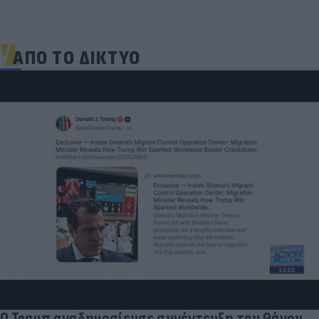
ΑΠΟ ΤΟ ΔΙΚΤΥΟ
Και οι μαϊμούδες έχουν κατοικί
επιστήμονες ρίχνουν φως στις
διαφορετικών ειδών
υξη του Θάνου