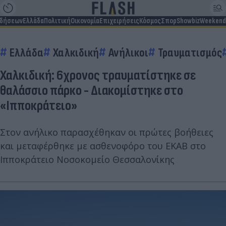
ιδήσεων
Ελλάδα
Πολιτική
Οικονομία
Επιχειρήσεις
Κόσμος
Σπορ
Showbiz
Weekend
Ελλάδα
Χαλκιδική
Ανήλικοι
Τραυματισμός
Χαλκιδική: 6χρονος τραυματίστηκε σε
θαλάσσιο πάρκο - Διακομίστηκε στο
«Ιπποκράτειο»
Στον ανήλικο παρασχέθηκαν οι πρώτες βοήθειες
και μεταφέρθηκε με ασθενοφόρο του ΕΚΑΒ στο
Ιπποκράτειο Νοσοκομείο Θεσσαλονίκης