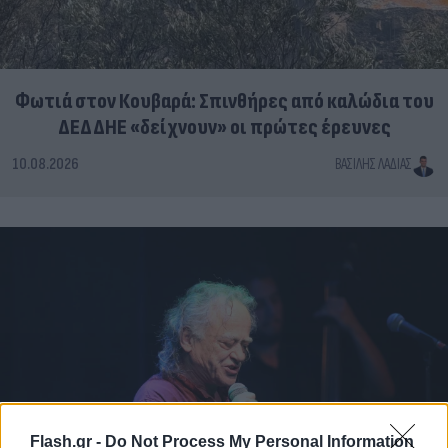
Φωτιά στον Κουβαρά: Σπινθήρες από καλώδια του
ΔΕΔΔΗΕ «δείχνουν» οι πρώτες έρευνες
10.08.2026
ΒΑΣΊΛΗΣ ΛΑΔΙΆΣ
Flash.gr -
Do Not Process My Personal Information