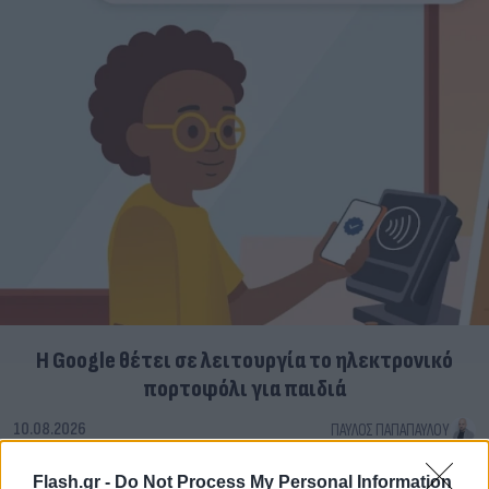
Η Google θέτει σε λειτουργία το ηλεκτρονικό
πορτοφόλι για παιδιά
10.08.2026
ΠΑΎΛΟΣ ΠΑΠΑΠΑΎΛΟΥ
Flash.gr -
Do Not Process My Personal Information