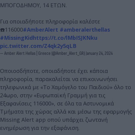
ΜΠΟΓΟΔΗΜΟΥ, 14 ΕΤΩΝ.
Για οποιαδήποτε πληροφορία καλέστε
☎️116000
#AmberAlert
#amberalerthellas
#MissingKid
https://t.co/lMbISJKNku
pic.twitter.com/Z4qk2y5qLB
— Amber Alert Hellas | Greece (@Amber_Alert_GR)
January 24, 2024
Οποιοσδήποτε, οποιαδήποτε έχει κάποια
πληροφορία, παρακαλείται να επικοινωνήσει
τηλεφωνικά με «Το Χαμόγελο του Παιδιού» όλο το
24ωρο, στην «Ευρωπαϊκή Γραμμή για τις
Εξαφανίσεις 116000», σε όλα τα Αστυνομικά
Τμήματα της χώρας αλλά και μέσω της εφαρμογής
Missing Alert app οπού υπάρχει ζωντανή
ενημέρωση για την εξαφάνιση.