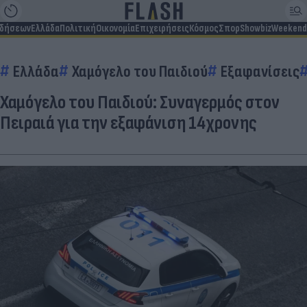
ιδήσεων
Ελλάδα
Πολιτική
Οικονομία
Επιχειρήσεις
Κόσμος
Σπορ
Showbiz
Weekend
Ελλάδα
Χαμόγελο του Παιδιού
Εξαφανίσεις
Χαμόγελο του Παιδιού: Συναγερμός στον
Πειραιά για την εξαφάνιση 14χρονης