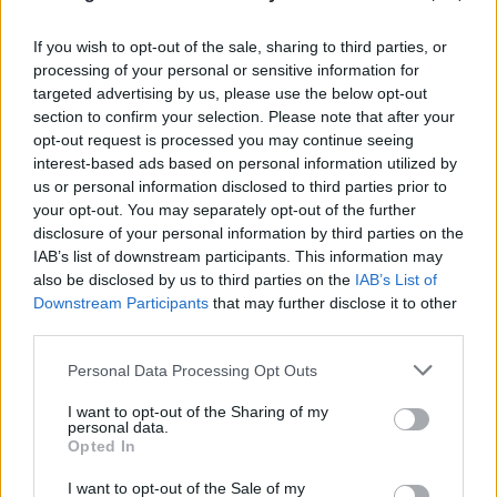
If you wish to opt-out of the sale, sharing to third parties, or
processing of your personal or sensitive information for
targeted advertising by us, please use the below opt-out
section to confirm your selection. Please note that after your
opt-out request is processed you may continue seeing
interest-based ads based on personal information utilized by
us or personal information disclosed to third parties prior to
your opt-out. You may separately opt-out of the further
disclosure of your personal information by third parties on the
IAB’s list of downstream participants. This information may
also be disclosed by us to third parties on the
IAB’s List of
Downstream Participants
that may further disclose it to other
third parties.
Please note that this website/app uses one or more Google
Personal Data Processing Opt Outs
services and may gather and store information including but
not limited to your visit or usage behaviour. You may click to
I want to opt-out of the Sharing of my
personal data.
grant or deny consent to Google and its third-party tags to
Opted In
use your data for below specified purposes in below Google
consent section.
I want to opt-out of the Sale of my