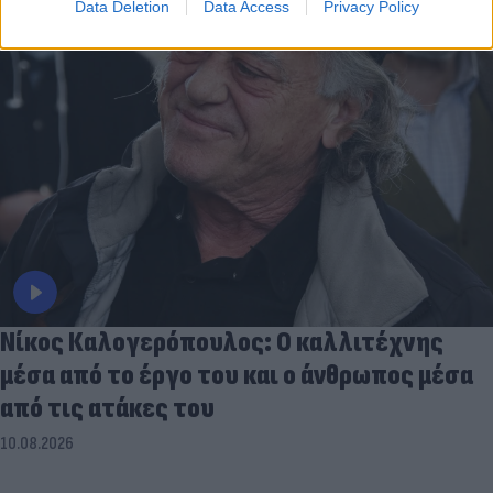
Data Deletion
Data Access
Privacy Policy
Νίκος Καλογερόπουλος: Ο καλλιτέχνης
μέσα από το έργο του και ο άνθρωπος μέσα
από τις ατάκες του
10.08.2026