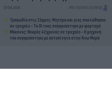
07.08.2026
ΧΡΙΣΤΌΔΟΥΛΟΣ ΣΚΟΎΝΤΑΣ
Τραγωδία στις Σέρρες: Μητέρα και γιος σκοτώθηκαν
σε τροχαίο - Το ΙΧ τους συγκρούστηκε με φορτηγό
Μύκονος: Νεκρός 42χρονος σε τροχαίο - Η μηχανή
του συγκρούστηκε με αυτοκίνητο στην Άνω Μερά