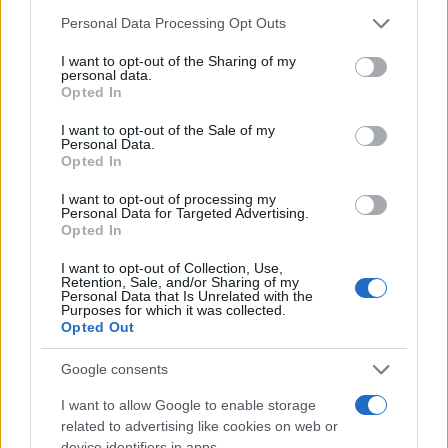
Please note that this website/app uses one or more Google
Personal Data Processing Opt Outs
services and may gather and store information including but
not limited to your visit or usage behaviour. You may click to
I want to opt-out of the Sharing of my
personal data.
grant or deny consent to Google and its third-party tags to
Opted In
use your data for below specified purposes in below Google
consent section.
I want to opt-out of the Sale of my
Personal Data.
Opted In
I want to opt-out of processing my
Personal Data for Targeted Advertising.
Opted In
I want to opt-out of Collection, Use,
Retention, Sale, and/or Sharing of my
Personal Data that Is Unrelated with the
Purposes for which it was collected.
Opted Out
Google consents
I want to allow Google to enable storage
related to advertising like cookies on web or
device identifiers in apps.