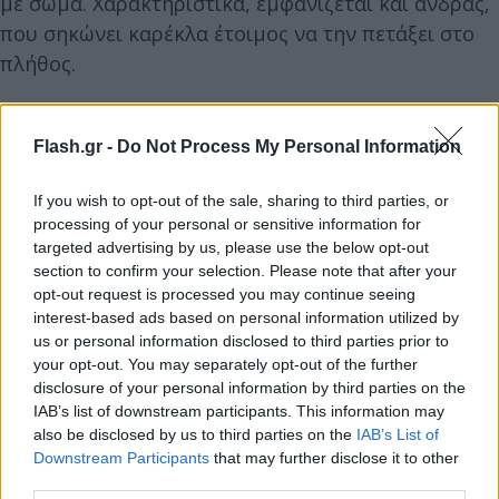
με σώμα. Χαρακτηριστικά, εμφανίζεται και άνδρας,
που σηκώνει καρέκλα έτοιμος να την πετάξει στο
πλήθος.
Τέλος, ο πρόεδρος του διοικητικού συμβουλίου
Flash.gr -
Do Not Process My Personal Information
της
Μπεσίκτας, Αχμέτ Ακπινάρ,
έσπευσε να
ηρεμήσει τα πνεύματα φωνάζοντας: «
Εδώ δεν είναι
If you wish to opt-out of the sale, sharing to third parties, or
αχυρώνας, εδώ είναι η συνέλευση της
Μπεσίκτας
.
processing of your personal or sensitive information for
Καθίστε κάτω! Τι νομίζετε ότι είστε; Εδώ είναι
targeted advertising by us, please use the below opt-out
section to confirm your selection. Please note that after your
Μπεσίκτας
, όχι
Ουγκάντα
!
opt-out request is processed you may continue seeing
interest-based ads based on personal information utilized by
us or personal information disclosed to third parties prior to
your opt-out. You may separately opt-out of the further
disclosure of your personal information by third parties on the
IAB’s list of downstream participants. This information may
also be disclosed by us to third parties on the
IAB’s List of
Downstream Participants
that may further disclose it to other
third parties.