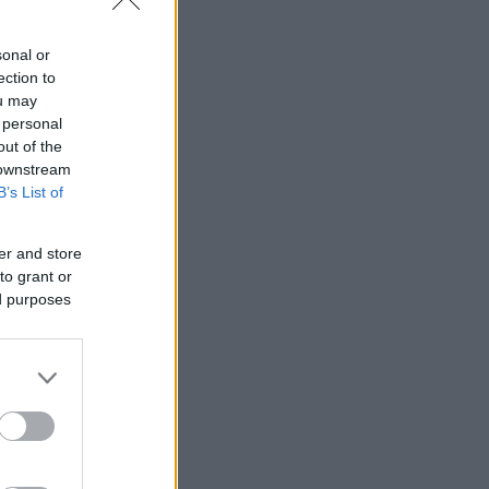
sonal or
ection to
ou may
 personal
out of the
 downstream
B’s List of
er and store
to grant or
ed purposes