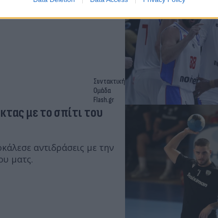
ς Μπεσίκτας και σκέφτεται να
.
Συντακτική
Ομάδα
Flash.gr
τας με το σπίτι του
οκάλεσε αντιδράσεις με την
ου ματς.