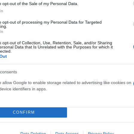
o opt-out of the Sale of my Personal Data.
In
 τον Ντεσπότοφ σύμφωνα
to opt-out of processing my Personal Data for Targeted
ing.
In
o opt-out of Collection, Use, Retention, Sale, and/or Sharing
 της Μπεσίκτας - Τι θέλει ο
ersonal Data that Is Unrelated with the Purposes for which it
lected.
Out
consents
o allow Google to enable storage related to advertising like cookies on
evice identifiers in apps.
Συντακτική
Ομάδα
Flash.gr
ς των φίλων της
CONFIRM
Data Deletion
Data Access
Privacy Policy