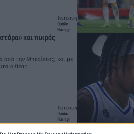
Συντακτική
Ομάδα
Flash.gr
στάρα» και πικρός
α από την Μπεσίκτας, και με
υταία θέση.
Συντακτική
Ομάδα
Flash.gr
μίκα και πιέζει τη