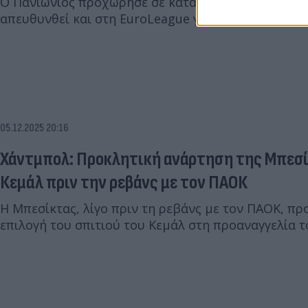
Ο Πανιώνιος προχώρησε σε καταγγελία εναντίον τη
απευθυνθεί και στη EuroLeague για όσα συνέβησαν
05.12.2025 20:16
Χάντμπολ: Προκλητική ανάρτηση της Μπεσίκ
Κεμάλ πριν την ρεβάνς με τον ΠΑΟΚ
Η Μπεσίκτας, λίγο πριν τη ρεβάνς με τον ΠΑΟΚ, πρ
επιλογή του σπιτιού του Κεμάλ στη προαναγγελία τ