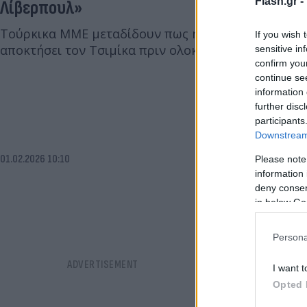
Flash.gr -
Λίβερπουλ»
Τούρκικα ΜΜΕ μεταδίδουν πως η Μπεσίκτας πιέζει 
If you wish 
αποκτήσει τον Τσιμίκα πριν ολοκληρωθεί η χειμερ
sensitive in
confirm you
continue se
information 
further disc
participants
Downstream 
01.02.2026 10:10
Please note
information 
deny consent
in below Go
Persona
I want t
Opted 