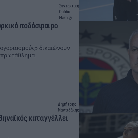
Συντακτική
Ομάδα
Flash.gr
υρκικό ποδόσφαιρο
 λογαριασμούς» δικαιώνουν
» πρωτάθλημα.
Δημήτρης
Μαντιδάκης
Αθηναϊκός καταγγέλλει