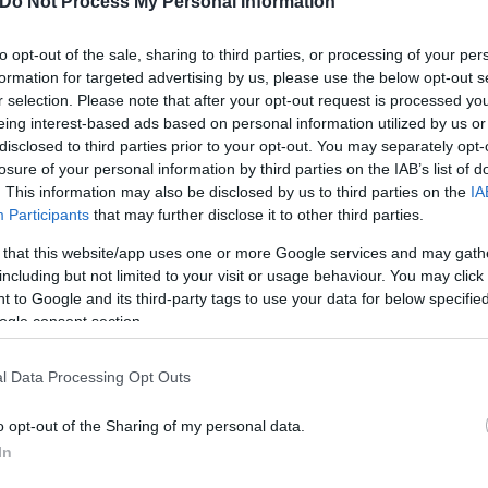
Do Not Process My Personal Information
τη Λίβερπουλ για να
to opt-out of the sale, sharing to third parties, or processing of your per
ινή μεταγραφική περίοδος.
formation for targeted advertising by us, please use the below opt-out s
r selection. Please note that after your opt-out request is processed y
eing interest-based ads based on personal information utilized by us or
disclosed to third parties prior to your opt-out. You may separately opt-
losure of your personal information by third parties on the IAB’s list of
. This information may also be disclosed by us to third parties on the
IA
Participants
that may further disclose it to other third parties.
Συντακτική
Ομάδα
 that this website/app uses one or more Google services and may gath
Flash.gr
including but not limited to your visit or usage behaviour. You may click 
 to Google and its third-party tags to use your data for below specifi
ogle consent section.
l Data Processing Opt Outs
o opt-out of the Sharing of my personal data.
In