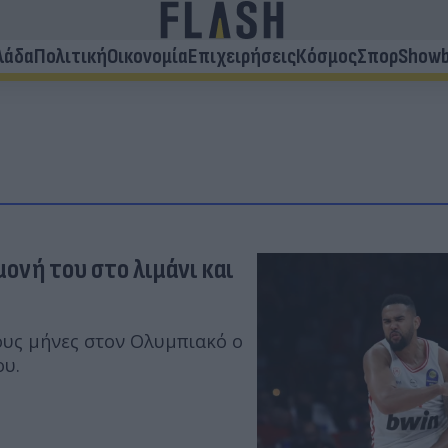
λάδα
Πολιτική
Οικονομία
Επιχειρήσεις
Κόσμος
Σπορ
Showb
ονή του στο λιμάνι και
γους μήνες στον Ολυμπιακό ο
ου.