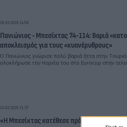
26.03.2026 14:58
Πανιώνιος - Μπεσίκτας 74-114: Βαριά «κατο
αποκλεισμός για τους «κυανέρυθρους»
Ο Πανιώνιος γνώρισε πολύ βαριά ήττα στην Τουρκί
ολοκλήρωσε την πορεία του στο Eurocup στην τελε
10.02.2026 21:37
«Η Μπεσίκτας κατέθεσε πρόταση για τον Τσι