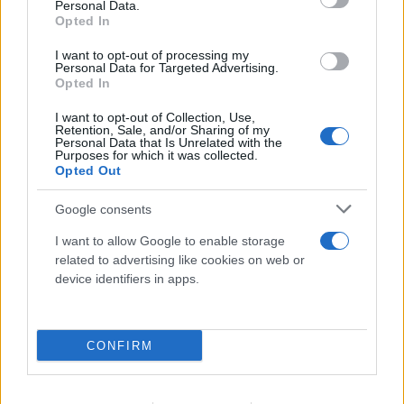
Personal Data.
Opted In
I want to opt-out of processing my
Personal Data for Targeted Advertising.
Opted In
I want to opt-out of Collection, Use,
Retention, Sale, and/or Sharing of my
Συντριβή ελικοπτέρων στην Ψάθα: Κρίσιμο
Personal Data that Is Unrelated with the
Purposes for which it was collected.
αμοντάριστο βίντεο στα χέρια του
Opted Out
«ελληνικού FBI»
Google consents
06.08.2026
I want to allow Google to enable storage
related to advertising like cookies on web or
device identifiers in apps.
CONFIRM