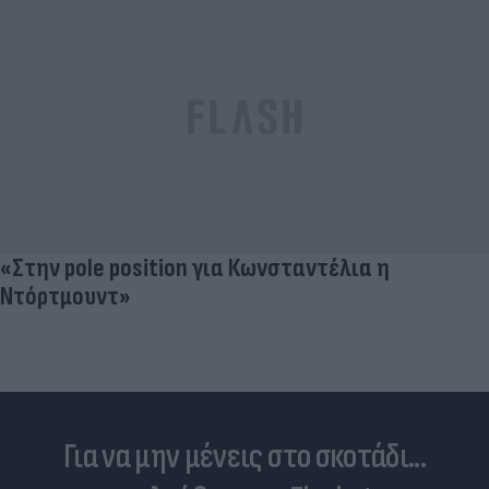
Δέκα εκατομμύρια followers δεν κάνουν λάθος- Η
Ντιλέτα Λεότα με μαγιό έγινε ξανά viral (photos)
Για να μην μένεις στο σκοτάδι...