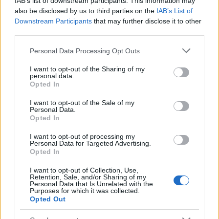
απομάκρυνση του σκυροδέματος από το
IAB’s list of downstream participants. This information may
also be disclosed by us to third parties on the
IAB’s List of
οδόστρωμα, ενώ συνεργεία έχουν μεταβεί στο
Downstream Participants
that may further disclose it to other
σημείο για να μαζέψουν το μικρό «βουναλάκι» από
third parties.
μπετόν που σχηματίστηκε στη δεξιά λωρίδα.
Please note that this website/app uses one or more Google
Personal Data Processing Opt Outs
services and may gather and store information including but
not limited to your visit or usage behaviour. You may click to
I want to opt-out of the Sharing of my
personal data.
grant or deny consent to Google and its third-party tags to
Opted In
use your data for below specified purposes in below Google
consent section.
I want to opt-out of the Sale of my
Personal Data.
Opted In
I want to opt-out of processing my
Personal Data for Targeted Advertising.
Opted In
I want to opt-out of Collection, Use,
Retention, Sale, and/or Sharing of my
Personal Data that Is Unrelated with the
Purposes for which it was collected.
Opted Out