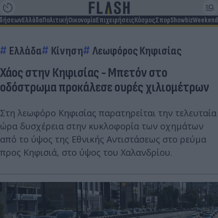
ιδήσεων
Ελλάδα
Πολιτική
Οικονομία
Επιχειρήσεις
Κόσμος
Σπορ
Showbiz
Weekend
Ελλάδα
Κίνηση
Λεωφόρος Κηφισίας
Χάος στην Κηφισίας - Μπετόν στο
οδόστρωμα προκάλεσε ουρές χιλιομέτρων
Στη λεωφόρο Κηφισίας παρατηρείται την τελευταία
ώρα δυσχέρεια στην κυκλοφορία των οχημάτων
από το ύψος της Εθνικής Αντιστάσεως στο ρεύμα
προς Κηφισιά, στο ύψος του Χαλανδρίου.