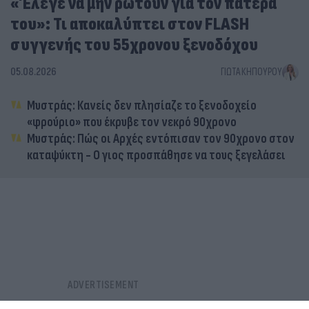
«Έλεγε να μην ρωτούν για τον πατέρα
του»: Τι αποκαλύπτει στον FLASH
συγγενής του 55χρονου ξενοδόχου
05.08.2026
ΓΙΏΤΑ ΚΗΠΟΥΡΟΎ
Μυστράς: Κανείς δεν πλησίαζε το ξενοδοχείο
«φρούριο» που έκρυβε τον νεκρό 90χρονο
Μυστράς: Πώς οι Αρχές εντόπισαν τον 90χρονο στον
καταψύκτη - Ο γιος προσπάθησε να τους ξεγελάσει