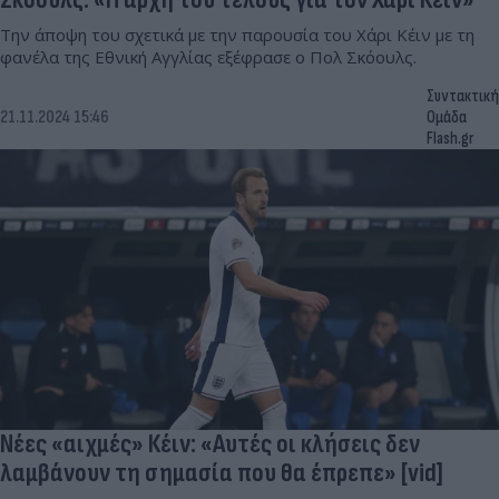
Την άποψη του σχετικά με την παρουσία του Χάρι Κέιν με τη
φανέλα της Εθνική Αγγλίας εξέφρασε ο Πολ Σκόουλς.
Συντακτική
21.11.2024 15:46
Ομάδα
Flash.gr
Νέες «αιχμές» Κέιν: «Aυτές οι κλήσεις δεν
λαμβάνουν τη σημασία που θα έπρεπε» [vid]