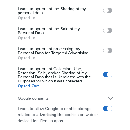
services and may gather and store information including but
Έτοιμη να σπάσει κάθε ρεκόρ η Μπάγερν - Το
not limited to your visit or usage behaviour. You may click to
I want to opt-out of the Sharing of my
τρομερό ιστορικό στατιστικό που είναι έτοιμη να
personal data.
grant or deny consent to Google and its third-party tags to
Opted In
ξεπεράσει
use your data for below specified purposes in below Google
consent section.
I want to opt-out of the Sale of my
Η Μπάγερν ετοιμάζεται να σπάσει ένα ρεκόρ, το οποίο σε
Personal Data.
συνδυασμό με ένα αρνητικό στατιστικό της, κάνουν την
Opted In
περίπτωσή της πολύ ενδιαφέρουσα.
I want to opt-out of processing my
Κώστας
Personal Data for Targeted Advertising.
17.02.2026 20:53
Μπατζώνης
Opted In
I want to opt-out of Collection, Use,
Retention, Sale, and/or Sharing of my
Personal Data that Is Unrelated with the
Purposes for which it was collected.
Opted Out
Google consents
I want to allow Google to enable storage
related to advertising like cookies on web or
device identifiers in apps.