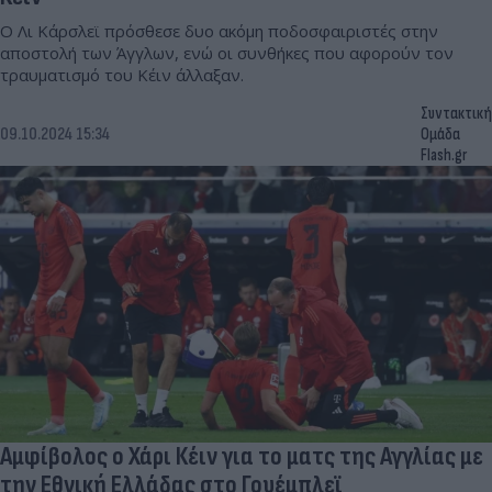
Ο Λι Κάρσλεϊ πρόσθεσε δυο ακόμη ποδοσφαιριστές στην
αποστολή των Άγγλων, ενώ οι συνθήκες που αφορούν τον
τραυματισμό του Κέιν άλλαξαν.
Συντακτική
09.10.2024 15:34
Ομάδα
Flash.gr
Αμφίβολος ο Χάρι Κέιν για το ματς της Αγγλίας με
την Εθνική Ελλάδας στο Γουέμπλεϊ