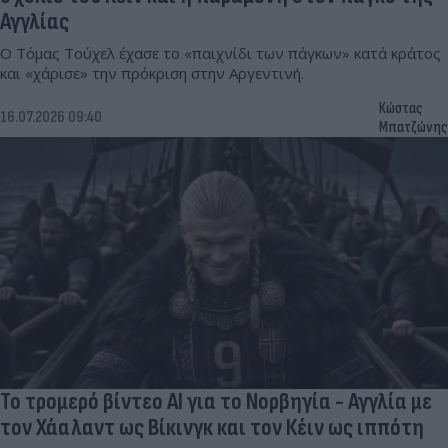
Αγγλίας
Ο Τόμας Τούχελ έχασε το «παιχνίδι των πάγκων» κατά κράτος
και «χάρισε» την πρόκριση στην Αργεντινή.
Κώστας
16.07.2026 09:40
Μπατζώνης
Το τρομερό βίντεο AI για το Νορβηγία - Αγγλία με
τον Χάαλαντ ως Βίκινγκ και τον Κέιν ως ιππότη