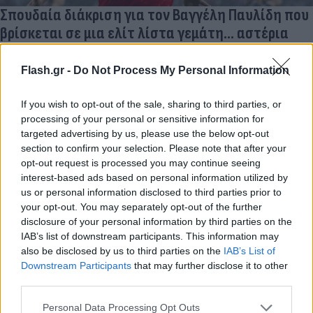
Σπουδαία διάκριση για τον Βαγγέλη Παυλίδη που
βρίσκεται σε μια ελίτ λίστα γεμάτη... αστέρια
Η τρομερή χρονιά που κάνει ο Βαγγέλης Παυλίδης τον
τοποθετεί σε μια λίστα μαζί με τους Λιονέλ Μέσι, Χάρι Κέιν και
Flash.gr -
Do Not Process My Personal Information
Μάικλ Ολίσε.
If you wish to opt-out of the sale, sharing to third parties, or
Συντακτική
processing of your personal or sensitive information for
05.03.2026 17:40
Ομάδα
targeted advertising by us, please use the below opt-out
Flash.gr
section to confirm your selection. Please note that after your
opt-out request is processed you may continue seeing
interest-based ads based on personal information utilized by
us or personal information disclosed to third parties prior to
your opt-out. You may separately opt-out of the further
disclosure of your personal information by third parties on the
IAB’s list of downstream participants. This information may
also be disclosed by us to third parties on the
IAB’s List of
Downstream Participants
that may further disclose it to other
third parties.
Please note that this website/app uses one or more Google
Personal Data Processing Opt Outs