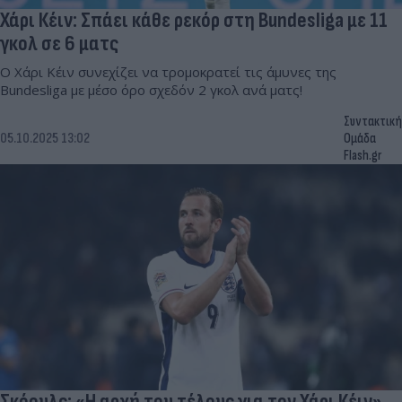
Χάρι Κέιν: Σπάει κάθε ρεκόρ στη Bundesliga με 11
γκολ σε 6 ματς
Ο Χάρι Κέιν συνεχίζει να τρομοκρατεί τις άμυνες της
Bundesliga με μέσο όρο σχεδόν 2 γκολ ανά ματς!
Συντακτική
05.10.2025 13:02
Ομάδα
Flash.gr
Σκόουλς: «Η αρχή του τέλους για τον Χάρι Κέιν»