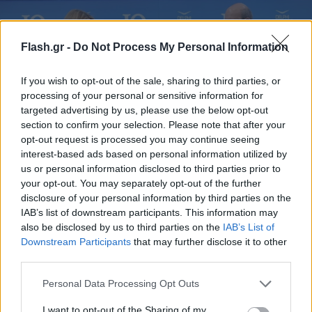
Flash.gr -
Do Not Process My Personal Information
If you wish to opt-out of the sale, sharing to third parties, or
processing of your personal or sensitive information for
targeted advertising by us, please use the below opt-out
section to confirm your selection. Please note that after your
opt-out request is processed you may continue seeing
interest-based ads based on personal information utilized by
us or personal information disclosed to third parties prior to
your opt-out. You may separately opt-out of the further
disclosure of your personal information by third parties on the
Η δημοσιογράφος Σία Κοσσιώνη συνομιλεί με τον κ. Κωστή Χατζηδάκη στο 10ο
IAB’s list of downstream participants. This information may
Οικονομικό Φόρουμ των Δελφών/Φωτ. EUROKINISSI
also be disclosed by us to third parties on the
IAB’s List of
Downstream Participants
that may further disclose it to other
third parties.
Ο κ. Χατζηδάκης επεσήμανε εξάλλου την ανάγκη ο
Please note that this website/app uses one or more Google
Personal Data Processing Opt Outs
services and may gather and store information including but
πολιτικός λόγος της κυβέρνησης να έχει άξονα το
not limited to your visit or usage behaviour. You may click to
I want to opt-out of the Sharing of my