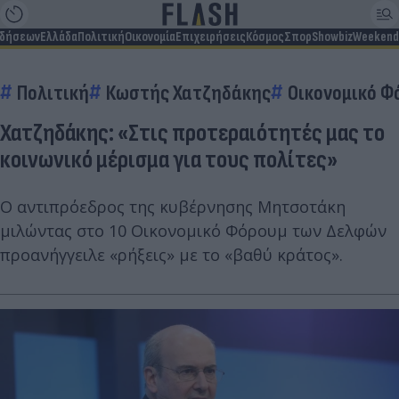
ιδήσεων
Ελλάδα
Πολιτική
Οικονομία
Επιχειρήσεις
Κόσμος
Σπορ
Showbiz
Weekend
Πολιτική
Κωστής Χατζηδάκης
Οικονομικό Φ
Χατζηδάκης: «Στις προτεραιότητές μας το
κοινωνικό μέρισμα για τους πολίτες»
Ο αντιπρόεδρος της κυβέρνησης Μητσοτάκη
μιλώντας στο 10 Οικονομικό Φόρουμ των Δελφών
προανήγγειλε «ρήξεις» με το «βαθύ κράτος».