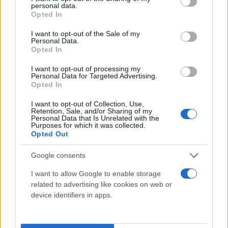
μέλλον. «Υπάρχει η θεωρία, να επικεντρωθούμε
personal data.
grant or deny consent to Google and its third-party tags to
Opted In
στην απουσία εναλλακτικών λύσεων και να πούμε
use your data for below specified purposes in below Google
ότι θα ήταν άδικο να πάνε χαμένες οι θυσίες και οι
consent section.
I want to opt-out of the Sale of my
Personal Data.
προσπάθειες των πολιτών. Πράγματι θα ήταν
Opted In
άδικο, αλλά δεν φτάνει. Και δεν είναι αυτό το κύριο
I want to opt-out of processing my
μέρος της προσπάθειας. Οι πολίτες θα επιλέξουν
Personal Data for Targeted Advertising.
τη ΝΔ για αυτό που μπορεί να προσφέρει από εδώ
Opted In
και πέρα. Πουθενά στον κόσμο οι πολίτες δεν
I want to opt-out of Collection, Use,
Retention, Sale, and/or Sharing of my
ψηφίζουν τόσο από ευγνωμοσύνη, όσο από
Personal Data that Is Unrelated with the
Purposes for which it was collected.
προσδοκία. Θα επιχειρήσουμε λοιπόν να κάνουμε
Opted Out
πιο σαφές το κυβερνητικό έργο. Να δείξουμε
συγκεκριμένα ότι και "εδώ κάτι αλλάζει". Και να
Google consents
δείξουμε ότι σε εμάς μπορεί κανείς να ακουμπήσει
I want to allow Google to enable storage
κανείς στο μέλλον, πολύ περισσότερο από
related to advertising like cookies on web or
οποιονδήποτε άλλον. Να μη φοβηθούμε τις
device identifiers in apps.
μεταρρυθμίσεις, διότι τα ποδήλατα που δεν
ποδηλατούν, πέφτουν και να μιλάμε όχι μόνο στη