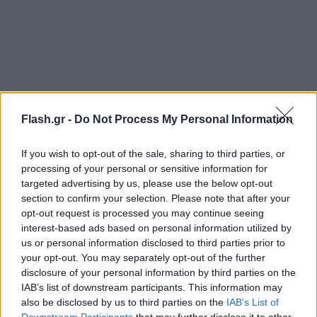
Flash.gr -
Do Not Process My Personal Information
🚨 BREAKING:
If you wish to opt-out of the sale, sharing to third parties, or
​Spanish actor Javier Bardem raised the Palestinian
processing of your personal or sensitive information for
targeted advertising by us, please use the below opt-out
flag during the Spain vs. Austria match at the
section to confirm your selection. Please note that after your
World Cup.
opt-out request is processed you may continue seeing
interest-based ads based on personal information utilized by
us or personal information disclosed to third parties prior to
​He never misses an opportunity to speak out for
your opt-out. You may separately opt-out of the further
Palestine.
pic.twitter.com/btlkceQ46e
disclosure of your personal information by third parties on the
— GBC (@GBC_Press)
July 7, 2026
IAB’s list of downstream participants. This information may
also be disclosed by us to third parties on the
IAB’s List of