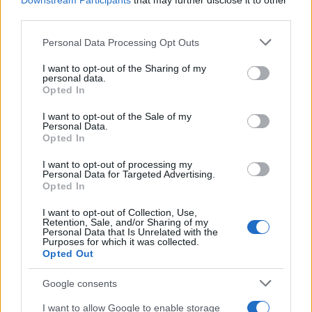
Downstream Participants
that may further disclose it to other
Μια στάση που κρατά εδώ και χρόνια
third parties.
Η δημόσια τοποθέτηση του Χαβιέ Μπαρδέμ δεν
Please note that this website/app uses one or more Google
Personal Data Processing Opt Outs
services and may gather and store information including but
αποτελεί κάτι καινούργιο, καθώς τα τελευταία
not limited to your visit or usage behaviour. You may click to
I want to opt-out of the Sharing of my
χρόνια έχει εκφράσει επανειλημμένα τις απόψεις
personal data.
grant or deny consent to Google and its third-party tags to
Opted In
του για τον πόλεμο στη Μέση Ανατολή και έχει
use your data for below specified purposes in below Google
consent section.
δηλώσει δημόσια την αλληλεγγύη του προς τους
I want to opt-out of the Sale of my
Personal Data.
Παλαιστίνιους.
Opted In
I want to opt-out of processing my
Σε προηγούμενες δημόσιες εμφανίσεις του είχε
Personal Data for Targeted Advertising.
Opted In
χρησιμοποιήσει διεθνείς διοργανώσεις και τελετές
απονομής βραβείων για να περάσει το μήνυμά του,
I want to opt-out of Collection, Use,
Retention, Sale, and/or Sharing of my
ενώ είχε εμφανιστεί και με παλαιστινιακή κεφίγια
Personal Data that Is Unrelated with the
Purposes for which it was collected.
στο κόκκινο χαλί των
Emmy
.
Opted Out
Google consents
Επίσης, σε τελετή απονομής των
Όσκαρ
, είχε
I want to allow Google to enable storage
απευθύνει δημόσια έκκληση υπέρ του τερματισμού