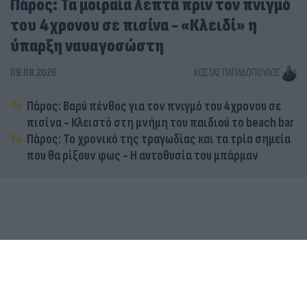
Πάρος: Τα μοιραία λεπτά πριν τον πνιγμό
του 4χρονου σε πισίνα - «Κλειδί» η
ύπαρξη ναυαγοσώστη
09.08.2026
ΚΏΣΤΑΣ ΠΑΠΑΔΌΠΟΥΛΟΣ
Πάρος: Βαρύ πένθος για τον πνιγμό του 4χρονου σε
πισίνα - Κλειστό στη μνήμη του παιδιού το beach bar
Πάρος: Το χρονικό της τραγωδίας και τα τρία σημεία
που θα ρίξουν φως - Η αυτοθυσία του μπάρμαν