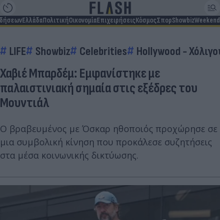
ιδήσεων
Ελλάδα
Πολιτική
Οικονομία
Επιχειρήσεις
Κόσμος
Σπορ
Showbiz
Weekend
LIFE
Showbiz
Celebrities
Hollywood - Χόλιγο
Χαβιέ Μπαρδέμ: Εμφανίστηκε με
παλαιστινιακή σημαία στις εξέδρες του
Μουντιάλ
Ο βραβευμένος με Όσκαρ ηθοποιός προχώρησε σε
μια συμβολική κίνηση που προκάλεσε συζητήσεις
στα μέσα κοινωνικής δικτύωσης.