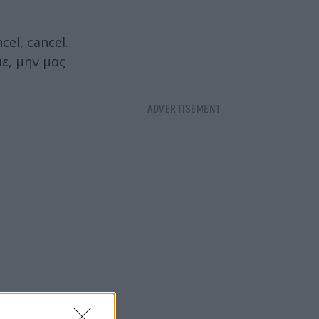
el, cancel.
ε, μην μας