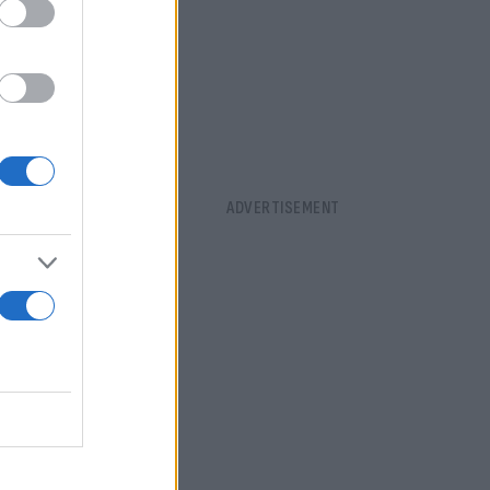
ί, νομίζω
ιλί γιατί το
Είμαστε δύο