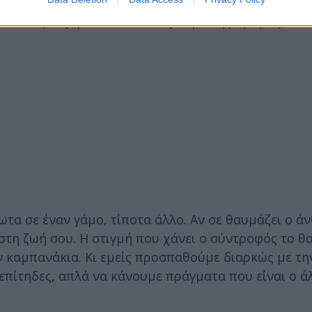
ικότητα αυθύπαρκτη και μπορούμε να πούμε τη γνώ
νε πώς συγκρούεστε έτσι την ώρα της πρόβας; Αλλά
ωτα σε έναν γάμο, τίποτα άλλο. Αν σε θαυμάζει ο ά
 στη ζωή σου. Η στιγμή που χάνει ο σύντροφός το 
υν καμπανάκια. Κι εμείς προσπαθούμε διαρκώς με τη
επίτηδες, απλά να κάνουμε πράγματα που είναι ο ά