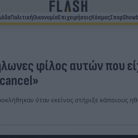
λάδα
Πολιτική
Οικονομία
Επιχειρήσεις
Κόσμος
Σπορ
Showb
δήλωνες φίλος αυτών που ε
cancel»
προκλήθηκαν όταν εκείνος στήριξε κάποιους η