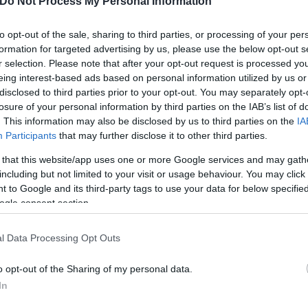
Do Not Process My Personal Information
to opt-out of the sale, sharing to third parties, or processing of your per
formation for targeted advertising by us, please use the below opt-out s
r selection. Please note that after your opt-out request is processed y
eing interest-based ads based on personal information utilized by us or
disclosed to third parties prior to your opt-out. You may separately opt-
losure of your personal information by third parties on the IAB’s list of
. This information may also be disclosed by us to third parties on the
IA
Participants
that may further disclose it to other third parties.
, είτε σεξουαλική, είτε εξουσίας απέναντι στους 
ν εμείς θέλουμε να συνεχίσουν να υπάρχουν στη ζωή
 that this website/app uses one or more Google services and may gath
including but not limited to your visit or usage behaviour. You may click 
ως όταν αποδειχτεί ότι κάποιος έχει κάνει κάτι, λε
 to Google and its third-party tags to use your data for below specifi
ν έχεις το δικαίωμα να κάνεις αυτή τη δήλωση, σε
ogle consent section.
l Data Processing Opt Outs
o opt-out of the Sharing of my personal data.
In
η που έχει με την Αθηνά Μαξίμου και αποκάλυψε π