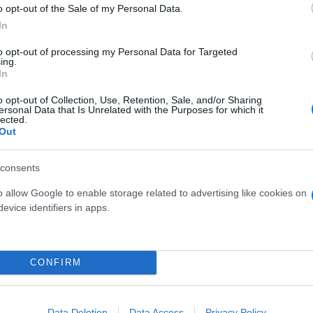
o opt-out of the Sale of my Personal Data.
. «Με την Αθηνά έχουμε κάνει πολλές δουλειές μαζ
In
υ παίζαμε μαζί. Έχει ένα τοπόσημο το πρώτο μας φ
to opt-out of processing my Personal Data for Targeted
ing.
In
o opt-out of Collection, Use, Retention, Sale, and/or Sharing
ersonal Data that Is Unrelated with the Purposes for which it
lected.
Out
consents
o allow Google to enable storage related to advertising like cookies on
evice identifiers in apps.
CONFIRM
ήταν καλύτερα να αποφύγουμε να δουλέψουμε μαζί. 
Data Deletion
Data Access
Privacy Policy