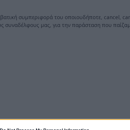
αβατική συμπεριφορά του οποιουδήποτε, cancel, canc
υς συναδέλφους μας, για την παράσταση που παίζαμ