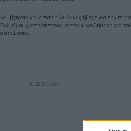
Και βγήκαν και είπαν ο Χειλάκης ήξερε για την παρ
Εγώ είμαι χοντρόπετσος, αντέχω. Φοβήθηκα για το
ακυρώσουν.