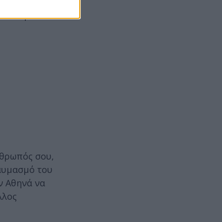
μη μας και
 αυτή είναι
νθρωπός σου,
θαυμασμό του
ν Αθηνά να
λλος