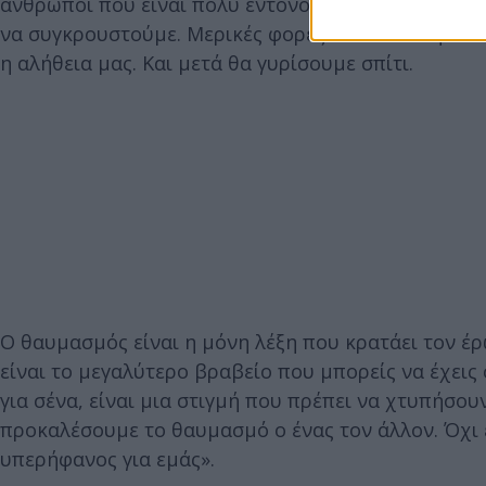
άνθρωποι που είναι πολύ έντονοι, έχουμε προσωπ
να συγκρουστούμε. Μερικές φορές οι συνάδελφοι λέ
η αλήθεια μας. Και μετά θα γυρίσουμε σπίτι.
Ο θαυμασμός είναι η μόνη λέξη που κρατάει τον έρ
είναι το μεγαλύτερο βραβείο που μπορείς να έχεις
για σένα, είναι μια στιγμή που πρέπει να χτυπήσο
προκαλέσουμε το θαυμασμό ο ένας τον άλλον. Όχι 
υπερήφανος για εμάς».