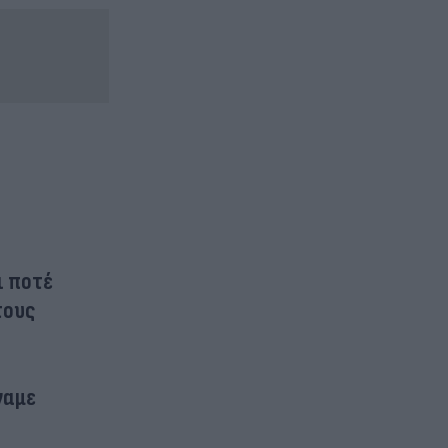
ι ποτέ
τους
ναμε