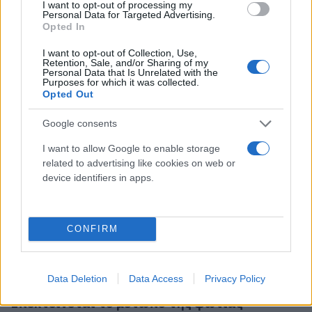
Το πρωί της Κυριακής (18/08) η εικόνα βελτιώθηκε
I want to opt-out of processing my
Personal Data for Targeted Advertising.
και τελικά η φωτιά τέθηκε υπό έλεγχο από τις
Opted In
δυνάμεις πυρόσβεσης.
I want to opt-out of Collection, Use,
Retention, Sale, and/or Sharing of my
Personal Data that Is Unrelated with the
Purposes for which it was collected.
Κάνε κλικ και δες περισσότερο
Opted Out
Flash.gr
στην αναζήτηση της
Google
Google consents
I want to allow Google to enable storage
related to advertising like cookies on web or
device identifiers in apps.
Διάβασε σχετικά
CONFIRM
Μαίνεται η φωτιά στους Φούρνους Ικαρίας -
Ισχυροί άνεμοι στο νησί
Δύσκολη νύχτα στους Φούρνους Ικαρίας:
Data Deletion
Data Access
Privacy Policy
Επεκτείνεται το μέτωπο της φωτιάς