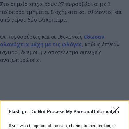
Στο σημείο επιχειρούν 27 πυροσβέστες με 2
πεζοπόρα τμήματα, 8 οχήματα και εθελοντές και
από αέρος δύο ελικόπτερα.
Οι πυροσβέστες και οι εθελοντές
έδωσαν
ολονύχτια μάχη με τις φλόγες
, καθώς έπνεαν
ισχυροί άνεμοι, με αποτέλεσμα συνεχείς
αναζωπυρώσεις.
Flash.gr -
Do Not Process My Personal Information
If you wish to opt-out of the sale, sharing to third parties, or