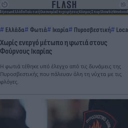
ιδήσεων
Ελλάδα
Πολιτική
Οικονομία
Επιχειρήσεις
Κόσμος
Σπορ
Showbiz
Weekend
Ελλάδα
Φωτιά
Ικαρία
Πυροσβεστική
Loca
Χωρίς ενεργό μέτωπο η φωτιά στους
Φούρνους Ικαρίας
Η φωτιά τέθηκε υπό έλεγχο από τις δυνάμεις της
Πυροσβεστικής που πάλευαν όλη τη νύχτα με τις
φλόγες.