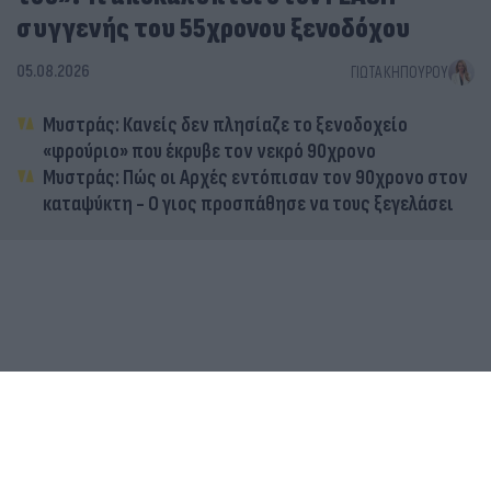
συγγενής του 55χρονου ξενοδόχου
05.08.2026
ΓΙΏΤΑ ΚΗΠΟΥΡΟΎ
Μυστράς: Κανείς δεν πλησίαζε το ξενοδοχείο
«φρούριο» που έκρυβε τον νεκρό 90χρονο
Μυστράς: Πώς οι Αρχές εντόπισαν τον 90χρονο στον
καταψύκτη - Ο γιος προσπάθησε να τους ξεγελάσει