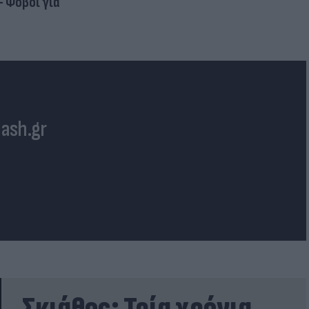
- Φόβοι για
lash.gr
Σκιάθος: Τρία χρόνια