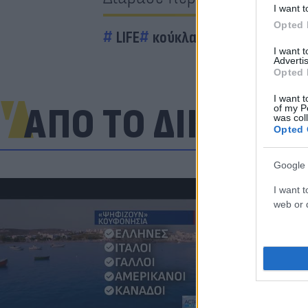
I want t
Opted 
LIFE
κούκλα
Social
I want 
Advertis
Opted 
I want t
ΑΠΟ ΤΟ ΔΙΚΤΥΟ
of my P
was col
Opted 
Google 
I want t
web or d
Πριν από τη 
πατέρας που 
μεγάλη μάχη 