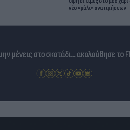
ύψη οι τιμές στο μοσχάρι 
νέο «ράλι» ανατιμήσεων
 μην μένεις στο σκοτάδι... ακολούθησε το F