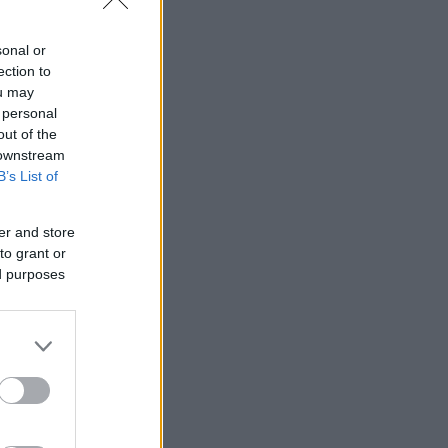
 σας,
sonal or
ection to
ou may
 personal
out of the
 downstream
B’s List of
er and store
to grant or
ed purposes