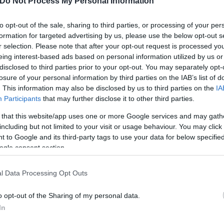
του Τσάκι στο Πίνσον της Αλαμπάμα. Πάρτε το παιδί
Do Not Process My Personal Information
to opt-out of the sale, sharing to third parties, or processing of your per
formation for targeted advertising by us, please use the below opt-out s
r selection. Please note that after your opt-out request is processed y
eing interest-based ads based on personal information utilized by us or
disclosed to third parties prior to your opt-out. You may separately opt-
losure of your personal information by third parties on the IAB’s list of
. This information may also be disclosed by us to third parties on the
IA
Participants
that may further disclose it to other third parties.
ερο
Flash.gr
στην αναζήτηση της
Google
 that this website/app uses one or more Google services and may gath
including but not limited to your visit or usage behaviour. You may click 
 to Google and its third-party tags to use your data for below specifi
ogle consent section.
l Data Processing Opt Outs
o opt-out of the Sharing of my personal data.
In