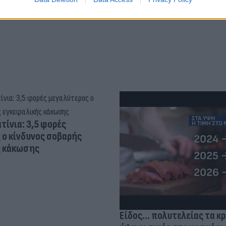
τίνια: 3,5 φορές
 ο κίνδυνος σοβαρής
ς κάκωσης
Είδος... πολυτελείας τα κ