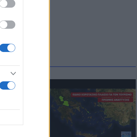
οικίδια! Οι
 στις
τικών ειδών