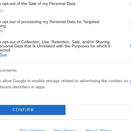
o opt-out of the Sale of my Personal Data.
In
to opt-out of processing my Personal Data for Targeted
ing.
In
o opt-out of Collection, Use, Retention, Sale, and/or Sharing
ersonal Data that Is Unrelated with the Purposes for which it
lected.
Out
consents
o allow Google to enable storage related to advertising like cookies on
evice identifiers in apps.
δόξα, υπήρξε ένας
έπρεπε να δώσει μια
Και οι μαϊμούδες έχουν κατ
για τον γιο του
επιστήμονες ρίχνουν φως
CONFIRM
"φιλίες" μεταξύ διαφορε
Data Deletion
Data Access
Privacy Policy