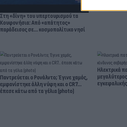
Στη «δίνη» του υπερτουρισμού τα
Κουφονήσια: Από «απάτητος»
παράδεισος σε... κοσμοπολίτικο νησί
Ηλεκτρικά πα
μεγαλύτερος
Παντρεύεται ο Ρονάλντο; Έγινε χαμός,
εγκεφαλική
εμφανίστηκε άλλη νύφη και ο CR7…
έπεσε κάτω από τα γέλια (photo)