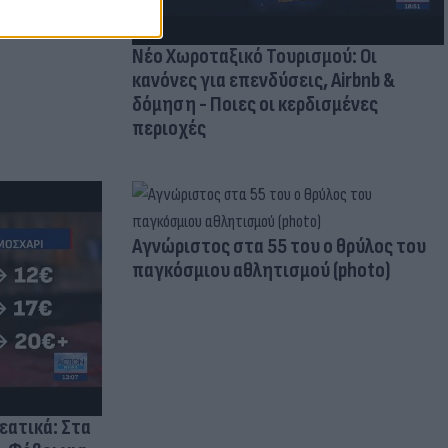
Νέο Χωροταξικό Τουρισμού: Οι
κανόνες για επενδύσεις, Airbnb &
δόμηση - Ποιες οι κερδισμένες
περιοχές
Aγνώριστος στα 55 του ο θρύλος του
παγκόσμιου αθλητισμού (photo)
ρεατικά: Στα