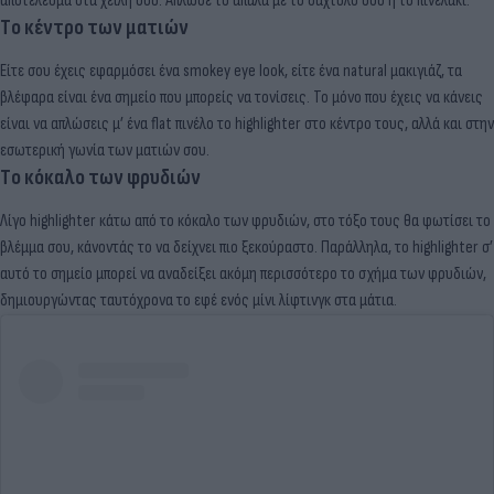
αποτέλεσμα στα χείλη σου. Άπλωσέ το απαλά με το δάχτυλό σου ή το πινελάκι.
Tο κέντρο των ματιών
Είτε σου έχεις εφαρμόσει ένα smokey eye look, είτε ένα natural μακιγιάζ, τα
βλέφαρα είναι ένα σημείο που μπορείς να τονίσεις. Το μόνο που έχεις να κάνεις
είναι να απλώσεις μ’ ένα flat πινέλο το highlighter στο κέντρο τους, αλλά και στην
εσωτερική γωνία των ματιών σου.
Tο κόκαλο των φρυδιών
Λίγο highlighter κάτω από το κόκαλο των φρυδιών, στο τόξο τους θα φωτίσει το
βλέμμα σου, κάνοντάς το να δείχνει πιο ξεκούραστο. Παράλληλα, το highlighter σ’
αυτό το σημείο μπορεί να αναδείξει ακόμη περισσότερο το σχήμα των φρυδιών,
δημιουργώντας ταυτόχρονα το εφέ ενός μίνι λίφτινγκ στα μάτια.