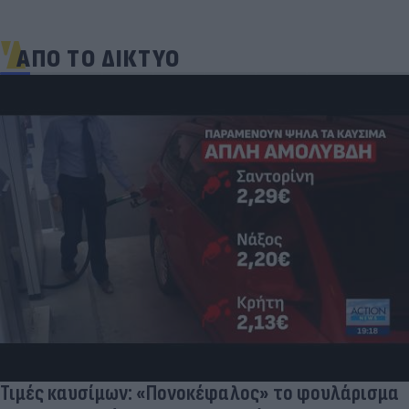
ΑΠΟ ΤΟ ΔΙΚΤΥΟ
Τουρκία: Μετά το... φρένο για τα F-35 έρχονται
στο επίκεντρο τα Eurofighter