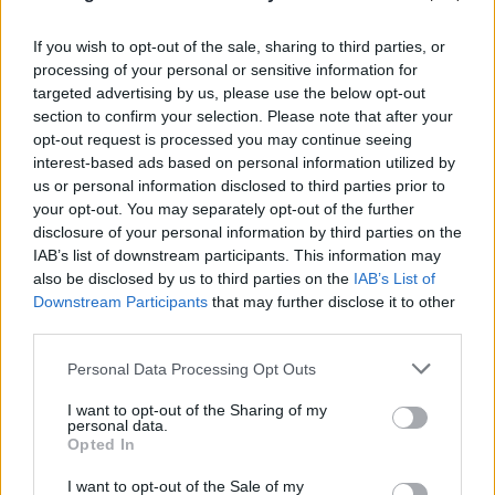
If you wish to opt-out of the sale, sharing to third parties, or
processing of your personal or sensitive information for
targeted advertising by us, please use the below opt-out
section to confirm your selection. Please note that after your
opt-out request is processed you may continue seeing
interest-based ads based on personal information utilized by
us or personal information disclosed to third parties prior to
your opt-out. You may separately opt-out of the further
disclosure of your personal information by third parties on the
Η χαμηλή στάθμη του Δούναβη στη
IAB’s list of downstream participants. This information may
Βουλγαρία αποκάλυψε τη γέφυρα του
also be disclosed by us to third parties on the
IAB’s List of
Downstream Participants
that may further disclose it to other
Μεγάλου Κωνσταντίνου
third parties.
06.08.2026
Please note that this website/app uses one or more Google
Personal Data Processing Opt Outs
services and may gather and store information including but
not limited to your visit or usage behaviour. You may click to
I want to opt-out of the Sharing of my
personal data.
grant or deny consent to Google and its third-party tags to
Opted In
use your data for below specified purposes in below Google
consent section.
I want to opt-out of the Sale of my