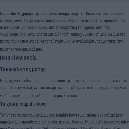
Concealer: Η χρησιμότητά του είναι αδιαμφισβήτητη. Καλύπτει τους μαύρους
κύκλους, δίνει λάμψη και ένταση και είναι ένα από τα απαραίτητα προϊόντα στο
make-up kit μας. Εκτός όμως, από τη συμβατική του χρήση, αυτή που
γνωρίζουμε όλοι κάτω από τα μάτια δηλάδη, υπάρχουν και 4 σημεία κλειδιά στο
πρόσωπό μας που μπορεί να τοποθετηθεί και να αναβαθμίσει πραγματικά, την
ποιότητα του μακιγιάζ μας.
Ποια είναι αυτά;
Το κόκαλο της μύτης
Μπορείς να τοποθετήσεις μια μικρή ποσότητα από το concealer σου, στο κόκαλο
της μύτη ή αν θέλεις ένα πιο διακριτικό αποτέλεσμα στο άκρο της, προκειμένου
να δημιουργήσεις extra λάμψη στο μακιγιάζ σου.
Τα χείλη (cupid’s bow)
Το “V” στο κέντρο των χειλιών σου (cupid’s bow) είναι επίσης ένα ενδιαφέρον
σημείο για να προσθέσεις concealer, προκειμένου να δημιουργήσεις ένα πιο juicy