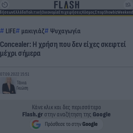
ιδήσεων
Ελλάδα
Πολιτική
Οικονομία
Επιχειρήσεις
Κόσμος
Σπορ
Showbiz
Weekend
LIFE
μακιγιάζ
Ψυχαγωγία
Concealer: Η χρήση που δεν είχες σκεφτεί
μέχρι σήμερα
07.09.2022 15:51
Τάνια
Γκιώση
Κάνε κλικ και δες περισσότερο
Flash.gr
στην αναζήτηση της
Google