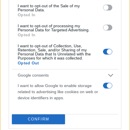
consent section.
I want to opt-out of the Sale of my
Personal Data.
Opted In
I want to opt-out of processing my
Personal Data for Targeted Advertising.
Opted In
I want to opt-out of Collection, Use,
Retention, Sale, and/or Sharing of my
Personal Data that Is Unrelated with the
Purposes for which it was collected.
Opted Out
Google consents
Οι πρώτες αγώνες θα γίνουν στις 18 Αυγούστου. Οι
I want to allow Google to enable storage
επαναληπτικοί θα διεξαχθούν στις 25 του ίδιου
related to advertising like cookies on web or
device identifiers in apps.
μήνα.
Η κλήρωση των ελληνικών ομάδων
CONFIRM