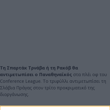
Τη Σπαρτάκ Τρνάβα ή τη Ρακόβ θα
αντιμετωπίσει ο Παναθηναϊκός
στα πλέι οφ του
Conference League. Το τριφύλλι αντιμετωπίσει τη
Σλάβια Πράγας στον τρίτο προκριματικό της
διοργάνωσης.
Ο Άρης κληρώθηκε απέναντι στη Νις.
Η ομάδα