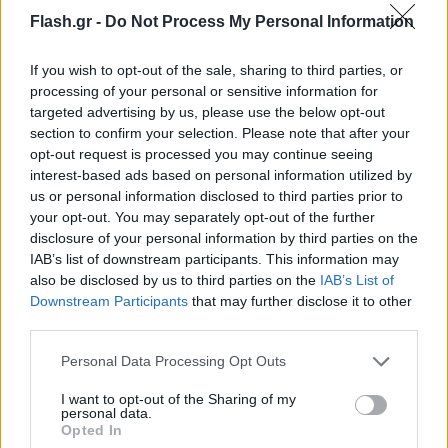
της Θεσσαλονίκης αντιμετωπίζει τη Μακάμπι Τελ
Flash.gr -
Do Not Process My Personal Information
Αβίβ στον τρίτο προκριματικό της διοργάνωσης.
If you wish to opt-out of the sale, sharing to third parties, or
processing of your personal or sensitive information for
targeted advertising by us, please use the below opt-out
section to confirm your selection. Please note that after your
opt-out request is processed you may continue seeing
interest-based ads based on personal information utilized by
us or personal information disclosed to third parties prior to
your opt-out. You may separately opt-out of the further
disclosure of your personal information by third parties on the
IAB’s list of downstream participants. This information may
also be disclosed by us to third parties on the
IAB’s List of
Downstream Participants
that may further disclose it to other
third parties.
Please note that this website/app uses one or more Google
Personal Data Processing Opt Outs
services and may gather and store information including but
not limited to your visit or usage behaviour. You may click to
I want to opt-out of the Sharing of my
personal data.
grant or deny consent to Google and its third-party tags to
Opted In
use your data for below specified purposes in below Google