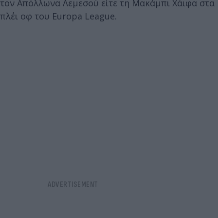
τον Απόλλωνα Λεμεσού είτε τη Μακάμπι Χάιφα στα
πλέι οφ του Europa League.