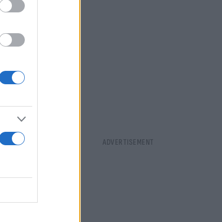
 τις
αστε υπέρ της
είναι ένα
σκοπεύει να
ν κύριο
ά που
στιανού.
τη συνέχεια
 Δεν μάθαμε