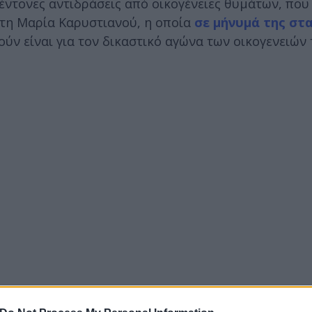
 έντονες αντιδράσεις από οικογένειες θυμάτων, που
 τη Μαρία Καρυστιανού, η οποία
σε μήνυμά της στα
ύν είναι για τον δικαστικό αγώνα των οικογενειών