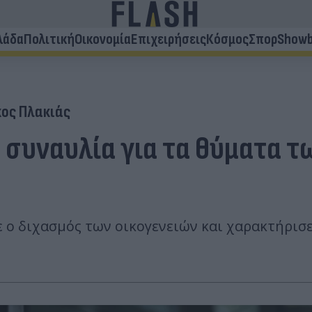
λάδα
Πολιτική
Οικονομία
Επιχειρήσεις
Κόσμος
Σπορ
Showb
κος Πλακιάς
η συναυλία για τα θύματα 
 ο διχασμός των οικογενειών και χαρακτήρισ