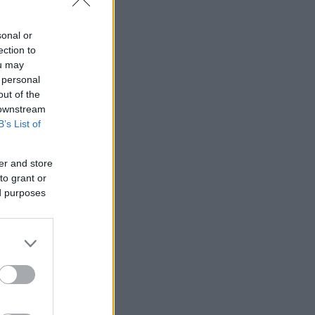
sonal or
ection to
ou may
 personal
out of the
 downstream
B’s List of
er and store
to grant or
ed purposes