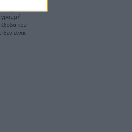
όμως
ην κυρία
η γραμμή
α έξοδα του
 δεν είναι