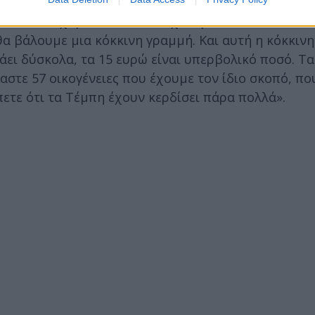
υν συνέχεια τον σύλλογο των Τεμπών. Επειδή τώρα 
λείωσε. Είχαμε πει ότι θα δεχτούμε τα πάντα από τ
 θα βάλουμε μια κόκκινη γραμμή. Και αυτή η κόκκιν
νάει δύσκολα, τα 15 ευρώ είναι υπερβολικό ποσό. Τ
στε 57 οικογένειες που έχουμε τον ίδιο σκοπό, που
ετε ότι τα Τέμπη έχουν κερδίσει πάρα πολλά».