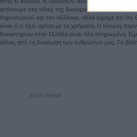
ποτέ τι κάνουν, τι ξοδεύουν, αλλά αυτοί αναφέρο
φτάνουμε στο τέλος της δικογραφίας, η υπομονή τε
Καρυστιανού και τον σύλλογο, αλλά είχαμε πει ότι
είναι ό,τι έχει σχέση με τα χρήματα. Ο κόσμος περ
δικαστηρίου στην Ελλάδα είναι όλα πληρωμένα. Είμα
άλλος από τη δικαίωση των ανθρώπων μας. Το βλέπ