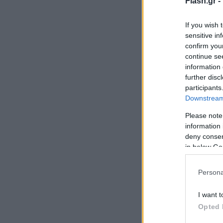
Flash.gr -
If you wish 
sensitive in
confirm you
continue se
information 
further disc
participants
Downstream 
Please note
information 
deny consent
in below Go
Persona
I want t
Opted 