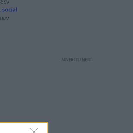
 δεν
 social
 των