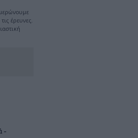
ημερώνουμε
τις έρευνες.
βιαστική
ά -