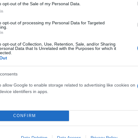
o opt-out of the Sale of my Personal Data.
In
to opt-out of processing my Personal Data for Targeted
ing.
In
 στο δυστύχημα των Τεμπών έχασε την κόρη του και
o opt-out of Collection, Use, Retention, Sale, and/or Sharing
ersonal Data that Is Unrelated with the Purposes for which it
χασμός ανάμεσα στις οικογένειες των θυμάτων: «Ε
ίμ
lected.
Out
ιά μας, αλλά είμαστε εναντίον του εισιτηρίου. Τα 15 ευρώ 
ν θυμάτων των Τεμπών να μαθαίνουμε μέσα από τα σάιτ τι 
consents
 μήνες. Κάνουμε υπομονή με την κυρία Καρυστιανού και το
λύς κόσμος στην Ελλάδα έχει στενοχωρηθεί με αυτ
o allow Google to enable storage related to advertising like cookies on
evice identifiers in apps.
λλογος δημιουργήθηκε στο γραφείο της κυρίας Καρυ
CONFIRM
ικογένειες και αποφασίσαμε να κάνουμε εκλογές. Σ
ύλλογο και οι άλλες 27 οικογένειες μείναμε απέξω.
Data Deletion
Data Access
Privacy Policy