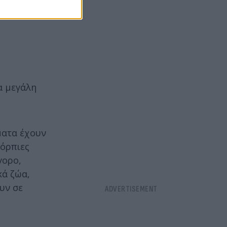
α μεγάλη
ματα έχουν
κόρπιες
γορο,
κά ζώα,
υν σε