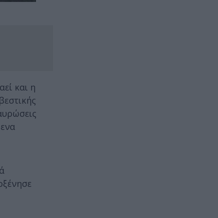
αεί και η
βεστικής
ταυρώσεις
μενα
ά
οξένησε