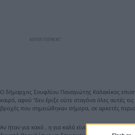
Ο δήμαρχος Σουφλίου Παναγιώτης Καλακίκος επιση
καιρό, αφού “δεν έριξε ούτε σταγόνα όλες αυτές τις
βροχές που σημειώθηκαν σήμερα, σε αρκετές περιο
Αν ήταν για κακό , η για καλό είναι δύσκολο να ει