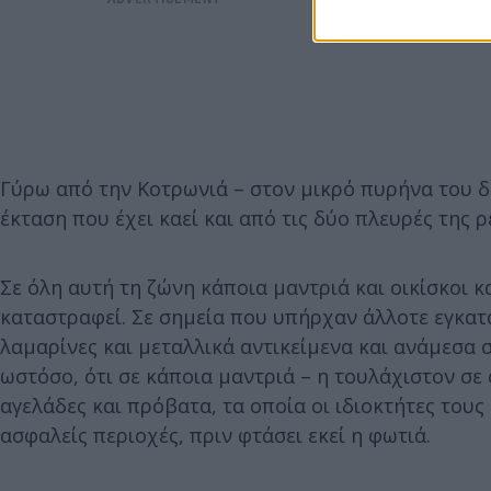
Γύρω από την Κοτρωνιά – στον μικρό πυρήνα του δ
έκταση που έχει καεί και από τις δύο πλευρές της ρ
Σε όλη αυτή τη ζώνη κάποια μαντριά και οικίσκοι 
καταστραφεί. Σε σημεία που υπήρχαν άλλοτε εγκατα
λαμαρίνες και μεταλλικά αντικείμενα και ανάμεσα σ
ωστόσο, ότι σε κάποια μαντριά – η τουλάχιστον σε
αγελάδες και πρόβατα, τα οποία οι ιδιοκτήτες του
ασφαλείς περιοχές, πριν φτάσει εκεί η φωτιά.