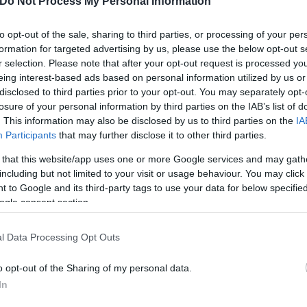
προβλήματα. Οι καμένοι κορμοί θα ήταν πολύ δύσκ
Do Not Process My Personal Information
 στο δάσος. Μια δυνατή καταιγίδα, σε αυτή τη φά
to opt-out of the sale, sharing to third parties, or processing of your per
 το βουνό, φέρνοντας χώμα μέσα σε οικισμούς και
formation for targeted advertising by us, please use the below opt-out s
αναγέννηση του δάσους.
r selection. Please note that after your opt-out request is processed y
eing interest-based ads based on personal information utilized by us or
disclosed to third parties prior to your opt-out. You may separately opt-
losure of your personal information by third parties on the IAB’s list of
. This information may also be disclosed by us to third parties on the
IA
Participants
that may further disclose it to other third parties.
 that this website/app uses one or more Google services and may gath
including but not limited to your visit or usage behaviour. You may click 
 to Google and its third-party tags to use your data for below specifi
ogle consent section.
l Data Processing Opt Outs
o opt-out of the Sharing of my personal data.
In
στρέψει στις ασχολίες τους. Σε ένα νέο τοπίο, ωστ