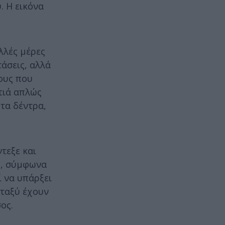
. Η εικόνα
λλές μέρες
τάσεις, αλλά
ους που
ωτιά απλώς
τα δέντρα,
τεξε και
ώς, σύμφωνα
ί να υπάρξει
εταξύ έχουν
ος.