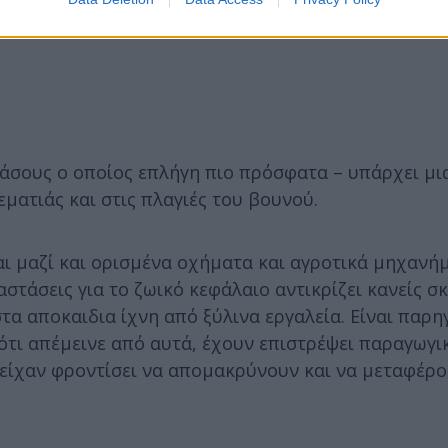
άσους ο οποίος επλήγη πιο πρόσφατα – υπάρχει μι
εματιάς και στις πλαγιές του βουνού.
και μαζί και ορισμένα οχήματα και αγροτικά μηχανή
στάσεις για το ζωικό κεφάλαιο αντικρίζει κανείς σ
τα αποκαιδια ίχνη από ξύλινα εργαλεία. Είναι παρη
 ότι απέμεινε από αυτά, έχουν επιστρέψει παραγωγι
ς είχαν φροντίσει να απομακρύνουν και να μεταφέρο