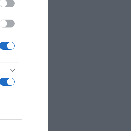
παραγωγικές
 και
τόνισε ο
κοινωνία με
σβεστικής