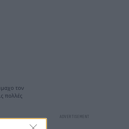
μμαχο τον
ις πολλές
το δάσος μια