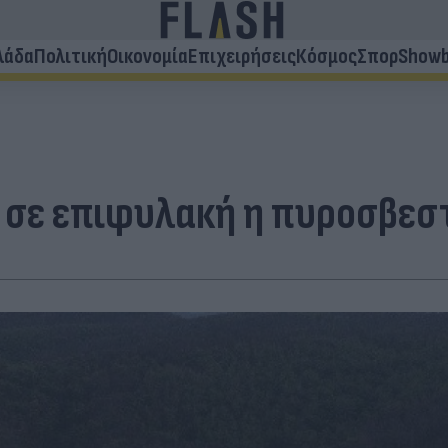
λάδα
Πολιτική
Οικονομία
Επιχειρήσεις
Κόσμος
Σπορ
Showb
, σε επιφυλακή η πυροσβεσ