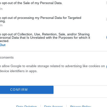
πό το δάσος.
o opt-out of the Sale of my Personal Data.
In
σμός έχει να αντιμετωπίσει προβλήματα, κάποιες 
to opt-out of processing my Personal Data for Targeted
ing.
 κατοικίες. Η καταγραφή των ζημιών έχει ξεκινήσει
In
έσουμε να επανέλθουμε, όσο γίνεται πιο σύντομα ” 
o opt-out of Collection, Use, Retention, Sale, and/or Sharing
ς όλες τις προηγούμενες μέρες ήταν σε διαρκή επι
ersonal Data that Is Unrelated with the Purposes for which it
lected.
ισμό των ενεργειών.
Out
γραμμές, ούτε και η Λευκίμμη. Οι δυνάμεις της πυρο
consents
υν στα χωριά.
o allow Google to enable storage related to advertising like cookies on
evice identifiers in apps.
CONFIRM
Data Deletion
Data Access
Privacy Policy