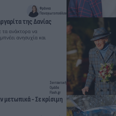
Φράνκα
Παναγιωτοπούλου
αργαρίτα της Δανίας
ε τα ανάκτορα να
εμπνέει ανησυχία και
Συντακτική
Ομάδα
Flash.gr
ν μετωπικά - Σε κρίσιμη