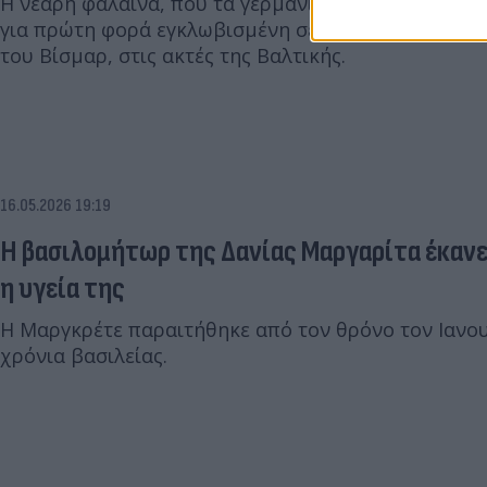
Η νεαρή φάλαινα, που τα γερμανικά ΜΜΕ αποκαλούσ
για πρώτη φορά εγκλωβισμένη σε μια αμμουδιά στι
του Βίσμαρ, στις ακτές της Βαλτικής.
16.05.2026 19:19
Η βασιλομήτωρ της Δανίας Μαργαρίτα έκανε
η υγεία της
Η Μαργκρέτε παραιτήθηκε από τον θρόνο τον Ιανου
χρόνια βασιλείας.