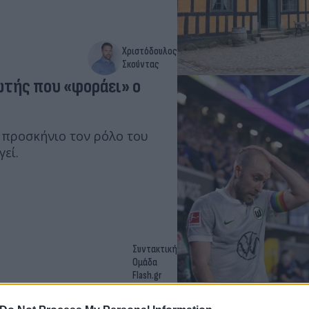
Χριστόδουλος
Σκούντας
ωτής που «φοράει» ο
 προσκήνιο τον ρόλο του
εί.
Συντακτική
Ομάδα
Flash.gr
ά ο Έρικσεν στο Δανία -