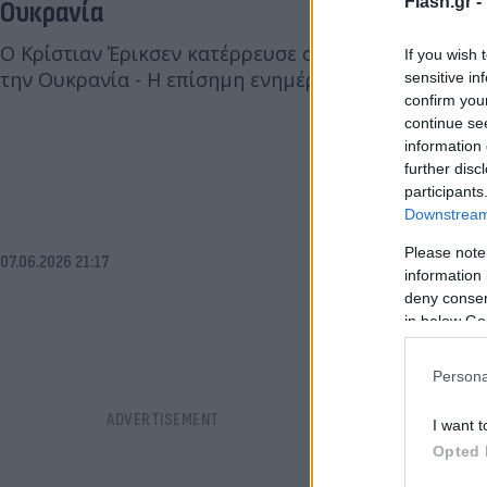
Flash.gr -
Ουκρανία
Ο Κρίστιαν Έρικσεν κατέρρευσε στον αγωνιστικό χώ
If you wish 
την Ουκρανία - Η επίσημη ενημέρωση του γιατρού τ
sensitive in
confirm you
continue se
information 
further disc
participants
Downstream 
Please note
07.06.2026 21:17
information 
deny consent
in below Go
Persona
I want t
Opted 