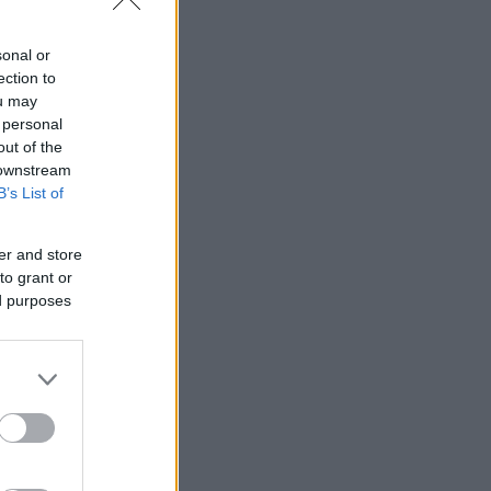
sonal or
ection to
ou may
 personal
out of the
 downstream
B’s List of
er and store
to grant or
ed purposes