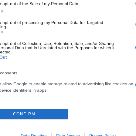
o opt-out of the Sale of my Personal Data.
In
γαρίτα της Δανίας:
to opt-out of processing my Personal Data for Targeted
ing.
In
o opt-out of Collection, Use, Retention, Sale, and/or Sharing
ας μετά από πτώση που της
ersonal Data that Is Unrelated with the Purposes for which it
lected.
οίνωση των ανακτόρων.
Out
consents
o allow Google to enable storage related to advertising like cookies on
evice identifiers in apps.
Συντακτική
Ομάδα
Flash.gr
κρή φάλαινα - Σώθηκε στη
CONFIRM
Data Deletion
Data Access
Privacy Policy