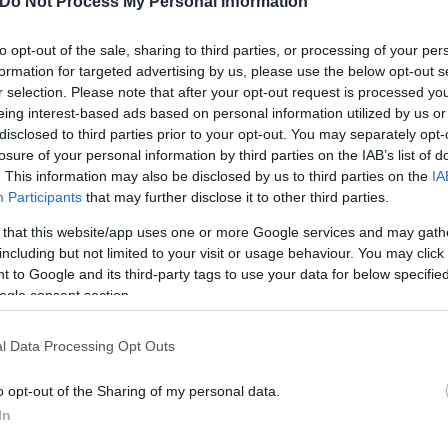
Do Not Process My Personal Information
ρο στο φιλικό της Δανίας με
to opt-out of the sale, sharing to third parties, or processing of your per
ης εθνικής.
formation for targeted advertising by us, please use the below opt-out s
r selection. Please note that after your opt-out request is processed y
eing interest-based ads based on personal information utilized by us or
disclosed to third parties prior to your opt-out. You may separately opt-
losure of your personal information by third parties on the IAB’s list of
. This information may also be disclosed by us to third parties on the
IA
Participants
that may further disclose it to other third parties.
Δημήτρης
 that this website/app uses one or more Google services and may gath
Καλεμάι
including but not limited to your visit or usage behaviour. You may click 
 to Google and its third-party tags to use your data for below specifi
ogle consent section.
l Data Processing Opt Outs
o opt-out of the Sharing of my personal data.
In