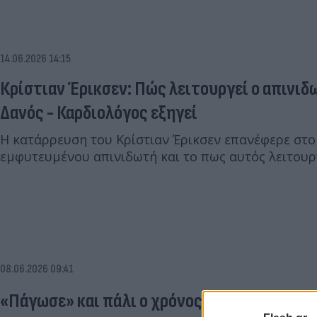
14.06.2026 14:15
Κρίστιαν Έρικσεν: Πώς λειτουργεί ο απινιδ
Δανός - Καρδιολόγος εξηγεί
Η κατάρρευση του Κρίστιαν Έρικσεν επανέφερε στο
εμφυτευμένου απινιδωτή και το πως αυτός λειτουργ
08.06.2026 09:41
«Πάγωσε» και πάλι ο χρόνος: Κατέρρευσε ξαν