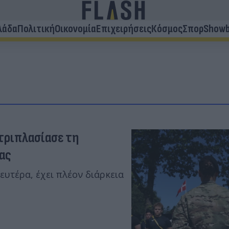
λάδα
Πολιτική
Οικονομία
Επιχειρήσεις
Κόσμος
Σπορ
Showb
 τριπλασίασε τη
ας
ευτέρα, έχει πλέον διάρκεια