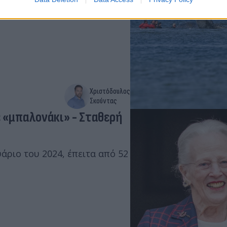
αν «Τίμι», είχε εντοπιστεί
ς 23 Μαρτίου, στον Κόλπο
Χριστόδουλος
Σκούντας
 «μπαλονάκι» - Σταθερή
άριο του 2024, έπειτα από 52