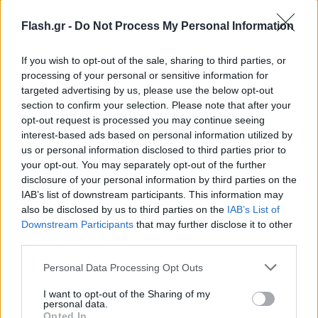
Flash.gr -
Do Not Process My Personal Information
Τι κάνουμε σε προγραμματισμένη διακοπή
ρεύματος
If you wish to opt-out of the sale, sharing to third parties, or
processing of your personal or sensitive information for
targeted advertising by us, please use the below opt-out
Σε τέτοια περίπτωση είναι σημαντικό να
section to confirm your selection. Please note that after your
ακολουθήσουμε ορισμένες βασικές οδηγίες για να
opt-out request is processed you may continue seeing
προστατεύσουμε τον εαυτό μας και το σπίτι μας.
interest-based ads based on personal information utilized by
us or personal information disclosed to third parties prior to
your opt-out. You may separately opt-out of the further
disclosure of your personal information by third parties on the
IAB’s list of downstream participants. This information may
also be disclosed by us to third parties on the
IAB’s List of
Downstream Participants
that may further disclose it to other
third parties.
Please note that this website/app uses one or more Google
Personal Data Processing Opt Outs
services and may gather and store information including but
not limited to your visit or usage behaviour. You may click to
I want to opt-out of the Sharing of my
personal data.
grant or deny consent to Google and its third-party tags to
Opted In