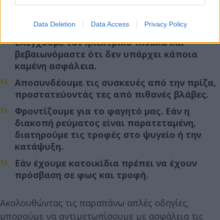
τηλεφωνώντας στον πάροχο ηλεκτρικής
ενέργειας ή επισκεπτόμαστε την ιστοσελίδα
του.
Data Deletion
Data Access
Privacy Policy
Ελέγχουμε τον ηλεκτρικό πίνακα και
βεβαιωνόμαστε ότι δεν υπάρχει κάποια
καμένη ασφάλεια.
Αποσυνδέουμε τις συσκευές από την πρίζα,
προστατεύοντάς τες από πιθανές βλάβες.
Φροντίζουμε για το φαγητό μας. Εάν η
διακοπή ρεύματος είναι παρατεταμένη,
διατηρούμε τις τροφές στο ψυγείο ή την
κατάψυξη.
Εάν έχουμε κατοικίδια πρέπει να έχουν
πρόσβαση σε φως και τροφή.
Ακολουθώντας τις παραπάνω απλές οδηγίες,
μπορούμε να αντιμετωπίσουμε με ασφάλεια τις