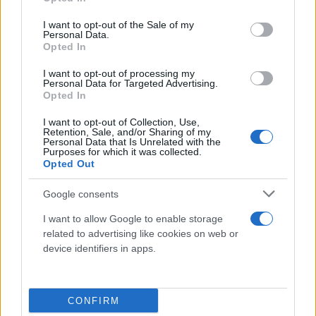
use your data for below specified purposes in below Google
consent section.
I want to opt-out of the Sale of my
Personal Data.
Opted In
I want to opt-out of processing my
Personal Data for Targeted Advertising.
Opted In
I want to opt-out of Collection, Use,
Retention, Sale, and/or Sharing of my
Personal Data that Is Unrelated with the
Purposes for which it was collected.
Opted Out
Google consents
I want to allow Google to enable storage
related to advertising like cookies on web or
device identifiers in apps.
Ενημερωνόμαστε για την αιτία της διακοπής,
CONFIRM