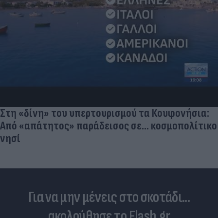
Στη «δίνη» του υπερτουρισμού τα Κουφονήσια:
Από «απάτητος» παράδεισος σε... κοσμοπολίτικο
νησί
Για να μην μένεις στο σκοτάδι...
ακολούθησε το Flash.gr