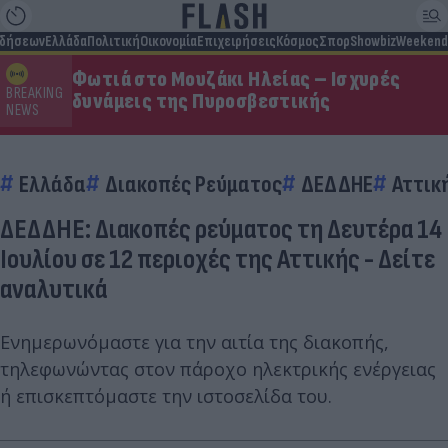
ιδήσεων
Ελλάδα
Πολιτική
Οικονομία
Επιχειρήσεις
Κόσμος
Σπορ
Showbiz
Weekend
Φωτιά στο Μουζάκι Ηλείας – Ισχυρές
BREAKING
δυνάμεις της Πυροσβεστικής
NEWS
Ελλάδα
Διακοπές Ρεύματος
ΔΕΔΔΗΕ
Αττικ
ΔΕΔΔΗΕ: Διακοπές ρεύματος τη Δευτέρα 14
Ιουλίου σε 12 περιοχές της Αττικής - Δείτε
αναλυτικά
Ενημερωνόμαστε για την αιτία της διακοπής,
τηλεφωνώντας στον πάροχο ηλεκτρικής ενέργειας
ή επισκεπτόμαστε την ιστοσελίδα του.