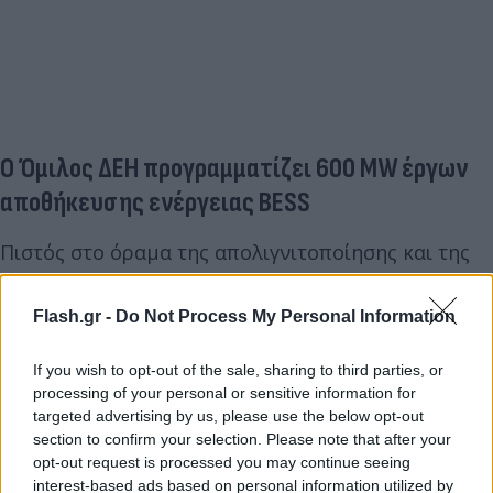
Ο Όμιλος ΔΕΗ προγραμματίζει 600 MW έργων
αποθήκευσης ενέργειας BESS
Πιστός στο όραμα της απολιγνιτοποίησης και της
ενεργειακής μετάβασης, ο Όμιλος ΔΕΗ καινοτομεί
υλοποιώντας έργα που διευκολύνουν τη διαχείριση
Flash.gr -
Do Not Process My Personal Information
της ηλεκτροπαραγωγής και ταυτόχρονα ενισχύουν
τη
θωράκιση
και
ανθεκτικότητα
, συνολικά, του
If you wish to opt-out of the sale, sharing to third parties, or
processing of your personal or sensitive information for
ηλεκτρικού συστήματος της χώρας.
targeted advertising by us, please use the below opt-out
section to confirm your selection. Please note that after your
Με βάση το επενδυτικό πλάνο για την τριετία 2025-
opt-out request is processed you may continue seeing
interest-based ads based on personal information utilized by