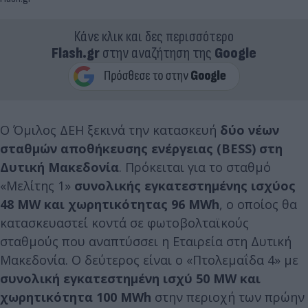
Κάνε κλικ και δες περισσότερο
Flash.gr
στην αναζήτηση της
Google
Ο Όμιλος ΔΕΗ ξεκινά την κατασκευή
δύο
νέων
σταθμών
α
π
οθήκευσης
ενέργειας
(BESS)
στη
Δυτική
Μακεδονία
. Πρόκειται για το σταθμό
«Μελίτης 1»
συνολικής
εγκατεστημένης
ισχύος
48 MW
και
χωρητικότητας
96 MWh
, ο οποίος θα
κατασκευαστεί κοντά σε φωτοβολταϊκούς
σταθμούς που αναπτύσσει η Εταιρεία στη Δυτική
Μακεδονία. Ο δεύτερος είναι ο «Πτολεμαΐδα 4» με
συνολική
εγκατεστημένη
ισχύ
50 MW
και
χωρητικότητα
100 MWh
στην περιοχή των πρώην