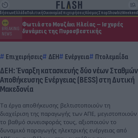
ιδήσεων
Ελλάδα
Πολιτική
Οικονομία
Επιχειρήσεις
Κόσμος
Σπορ
Showbiz
Weekend
Φωτιά στο Μουζάκι Ηλείας – Ισχυρές
BREAKING
δυνάμεις της Πυροσβεστικής
NEWS
Επιχειρήσεις
ΔΕΗ
Ενέργεια
Πτολεμαΐδα
ΔΕΗ: Έναρξη κατασκευής δύο νέων Σταθμών
Αποθήκευσης Ενέργειας (BESS) στη Δυτική
Μακεδονία
Τα έργα αποθήκευσης βελτιστοποιούν τη
διαχείριση της παραγωγής των ΑΠΕ, μεγιστοποιούν
το βαθμό συνεισφοράς τους, αξιοποιούν το
δυναμικό παραγωγής ηλεκτρικής ενέργειας από