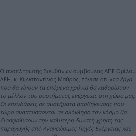
Ο αναπληρωτής διευθύνων σύμβουλος ΑΠΕ Ομίλου
ΔΕΗ, κ. Κωνσταντίνος Μαύρος, τόνισε ότι «
τα
έργα
π
ου
θα
γίνουν
τα
ε
π
όμενα
χρόνια
θα
καθορίσουν
το
μέλλον
του
συστήματος
ενέργειας
στη
χώρα
μας
.
Οι
ε
π
ενδύσεις
σε
συστήματα
α
π
οθήκευσης
π
ου
τώρα
ανα
π
τύσσονται
σε
ολόκληρο
τον
κόσμο
θα
διασφαλίσουν
την
καλύτερη
δυνατή
χρήση
της
π
αραγωγής
α
π
ό
Ανανεώσιμες
Πηγές
Ενέργειας
και
,