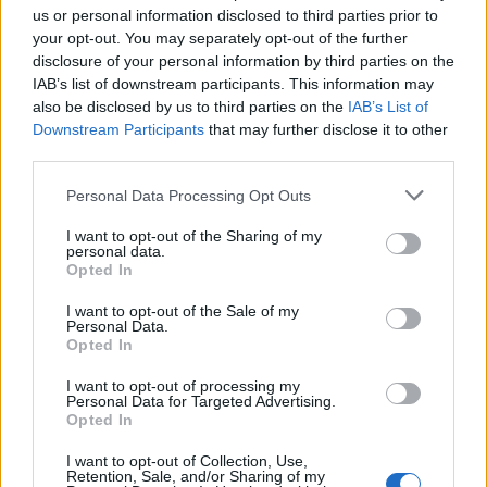
2027, ο Όμιλος ΔΕΗ προγραμματίζει τη λειτουργία
us or personal information disclosed to third parties prior to
600 MW έργων αποθήκευσης BESS, τα οποία
your opt-out. You may separately opt-out of the further
βρίσκονται αυτή τη στιγμή σε διάφορα στάδια
disclosure of your personal information by third parties on the
IAB’s list of downstream participants. This information may
υλοποίησης στην Ελλάδα και τη Νοτιοανατολική
also be disclosed by us to third parties on the
IAB’s List of
Ευρώπη.
Downstream Participants
that may further disclose it to other
third parties.
Πριν από περίπου δύο μήνες, ο Όμιλος ΔΕΗ
Please note that this website/app uses one or more Google
Personal Data Processing Opt Outs
ανακοίνωσε την έναρξη κατασκευής σταθμού
services and may gather and store information including but
not limited to your visit or usage behaviour. You may click to
I want to opt-out of the Sharing of my
αποθήκευσης ενέργειας, ονομαστικής ισχύος 25
personal data.
grant or deny consent to Google and its third-party tags to
MW και εγκατεστημένης χωρητικότητας 55 MWh
Opted In
use your data for below specified purposes in below Google
στη γειτονική
Βουλγαρία
. Ο εν λόγω σταθμός θα
consent section.
I want to opt-out of the Sale of my
υποστηρίζει τη λειτουργία του νέου
Personal Data.
Opted In
φωτοβολταϊκού σταθμού με μπαταρίες, συνολικής
εγκατεστημένης ισχύος
165 MW
στην περιοχή
I want to opt-out of processing my
p
Personal Data for Targeted Advertising.
Stara Zagora της Βουλγαρίας και θα συμβάλλει
Opted In
στην ευστάθεια του συστήματος ηλεκτρικής
I want to opt-out of Collection, Use,
ενέργειας.
Retention, Sale, and/or Sharing of my