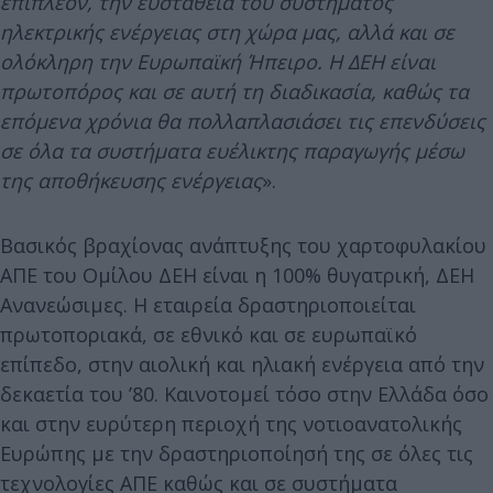
ε
π
ι
π
λέον
,
την
ευστάθεια
του
συστήματος
ηλεκτρικής
ενέργειας
στη
χώρα
μας
,
αλλά
και
σε
ολόκληρη
την
Ευρω
π
αϊκή
Ή
π
ειρο
.
Η
ΔΕΗ
είναι
π
ρωτο
π
όρος
και
σε
αυτή
τη
διαδικασία
,
καθώς
τα
ε
π
όμενα
χρόνια
θα
π
ολλα
π
λασιάσει
τις
ε
π
ενδύσεις
σε
όλα
τα
συστήματα
ευέλικτης
π
αραγωγής
μέσω
της
α
π
οθήκευσης
ενέργειας
».
Βασικός βραχίονας ανάπτυξης του χαρτοφυλακίου
ΑΠΕ του Ομίλου ΔΕΗ είναι η 100% θυγατρική, ΔΕΗ
Ανανεώσιμες. Η εταιρεία δραστηριοποιείται
πρωτοποριακά, σε εθνικό και σε ευρωπαϊκό
επίπεδο, στην αιολική και ηλιακή ενέργεια από την
δεκαετία του ’80. Καινοτομεί τόσο στην Ελλάδα όσο
και στην ευρύτερη περιοχή της νοτιοανατολικής
Ευρώπης με την δραστηριοποίησή της σε όλες τις
τεχνολογίες ΑΠΕ καθώς και σε συστήματα