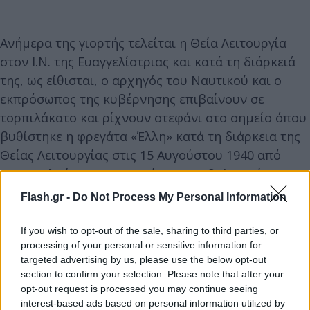
Ανήμερα της γιορτής τελείται η Θεία Λειτουργία
στον Ι.Ν. της Ευαγγελίστριας και κατά τη διάρκειά
της, ως είθισται, ο αρχηγός του Ναυτικού και ο
εκπρόσωπος της κυβέρνησης επιβαίνουν σε
τορπιλάκατο και ρίχνουν στεφάνι στο σημείο όπου
βυθίστηκε η φρεγάτα «Έλλη» κατά τη διάρκεια της
Θείας Λειτουργίας στις 15 Αυγούστου 1940 από
τους Ιταλούς. Οι τιμητικοί κανονιοβολισμοί, που
ακούγονται εκείνη την ώρα στο λιμάνι,
Flash.gr -
Do Not Process My Personal Information
προέρχονται από το «Κανονάκι της Έλλης» που
σώθηκε από το κουφάρι του καραβιού και
If you wish to opt-out of the sale, sharing to third parties, or
processing of your personal or sensitive information for
συντηρήθηκε.
targeted advertising by us, please use the below opt-out
section to confirm your selection. Please note that after your
Ακολουθεί η λιτάνευση της ιερής εικόνας, που
opt-out request is processed you may continue seeing
interest-based ads based on personal information utilized by
μεταφέρεται από άντρες του Πολεμικού Ναυτικού