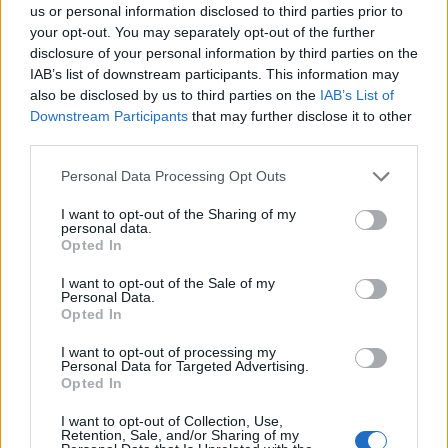
us or personal information disclosed to third parties prior to
και την ακολουθούν οι μπάντες του Πολεμικού
your opt-out. You may separately opt-out of the further
Ναυτικού και του Δήμου Τήνου οι οποίες
disclosure of your personal information by third parties on the
IAB’s list of downstream participants. This information may
παιανίζουν πένθιμα εμβατήρια, τιμητικά αγήματα,
also be disclosed by us to third parties on the
IAB’s List of
αρχιερείς και πλήθος κόσμου.
Downstream Participants
that may further disclose it to other
third parties.
Η πομπή καταλήγει, στη μαρμάρινη εξέδρα, στην
Please note that this website/app uses one or more Google
Personal Data Processing Opt Outs
Πλατεία Παντανάσσης, όπου τελείται Δέηση και
services and may gather and store information including but
not limited to your visit or usage behaviour. You may click to
I want to opt-out of the Sharing of my
εκφωνούνται Πανηγυρικοί. Μετά τη λήξη τους, η
personal data.
grant or deny consent to Google and its third-party tags to
πομπή συνοδεύει την ιερή εικόνα στην επάνοδό
Opted In
use your data for below specified purposes in below Google
της στον Ιερό Ναό Ευαγγελιστρίας.
consent section.
I want to opt-out of the Sale of my
Personal Data.
Opted In
Ο ναός χτίστηκε στο σημείο όπου στις 30
I want to opt-out of processing my
Ιανουαρίου 1823 βρέθηκε η εικόνα του
Personal Data for Targeted Advertising.
Ευαγγελισμού μετά το όραμα της μοναχής
Opted In
Πελαγίας. Η Παναγία της Τήνου είναι άμεσα
I want to opt-out of Collection, Use,
Retention, Sale, and/or Sharing of my
συνδεδεμένη με τις θυσίες της πατρίδας μας για