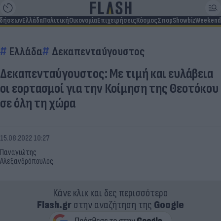
ιδήσεων
Ελλάδα
Πολιτική
Οικονομία
Επιχειρήσεις
Κόσμος
Σπορ
Showbiz
Weekend
Ελλάδα
Δεκαπενταύγουστος
Δεκαπενταύγουστος: Με τιμή και ευλάβεια
οι εορτασμοί για την Κοίμηση της Θεοτόκου
σε όλη τη χώρα
15.08.2022 10:27
Παναγιώτης
Αλεξανδρόπουλος
Κάνε κλικ και δες περισσότερο
Flash.gr
στην αναζήτηση της
Google