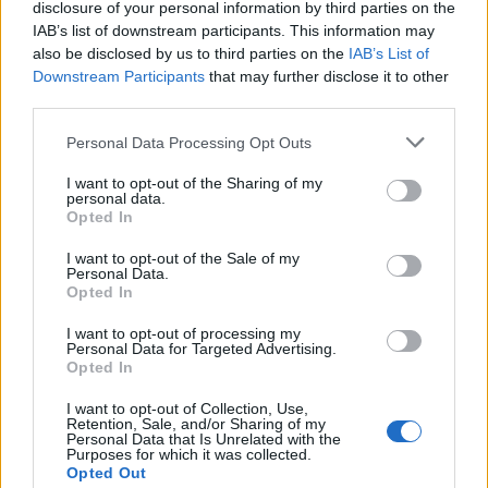
disclosure of your personal information by third parties on the
IAB’s list of downstream participants. This information may
also be disclosed by us to third parties on the
IAB’s List of
Downstream Participants
that may further disclose it to other
third parties.
Please note that this website/app uses one or more Google
Personal Data Processing Opt Outs
services and may gather and store information including but
not limited to your visit or usage behaviour. You may click to
I want to opt-out of the Sharing of my
personal data.
grant or deny consent to Google and its third-party tags to
Opted In
use your data for below specified purposes in below Google
consent section.
I want to opt-out of the Sale of my
Personal Data.
Opted In
I want to opt-out of processing my
Personal Data for Targeted Advertising.
Opted In
I want to opt-out of Collection, Use,
Retention, Sale, and/or Sharing of my
Personal Data that Is Unrelated with the
Purposes for which it was collected.
Opted Out