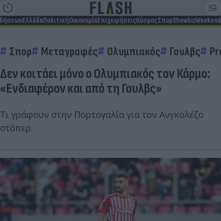
ιδήσεων
Ελλάδα
Πολιτική
Οικονομία
Επιχειρήσεις
Κόσμος
Σπορ
Showbiz
Weekend
Σπορ
Μεταγραφές
Ολυμπιακός
Γουλβς
Pr
Δεν κοιτάει μόνο ο Ολυμπιακός τον Κάρμο:
«Ενδιαφέρον και από τη Γουλβς»
Τι γράφουν στην Πορτογαλία για τον Ανγκολέζο
στόπερ.