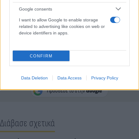
Google consents
I want to allow Google to enable storage
related to advertising like cookies on web or
device identifiers in apps.
CONFIRM
Κάνε κλικ και δες περισσότερο
Data Deletion
Data Access
Privacy Policy
Flash.gr
στην αναζήτηση της
Google
Διάβασε σχετικά