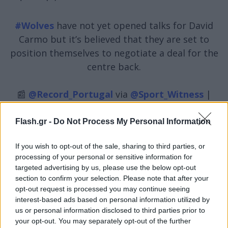
#Wolves
have not yet opened talks for David
Carmo but it’s believed that they are set to
position themselves to negotiate a deal for the
centre back.
📰
@Record_Portugal
via
@Sport_Witness
|
#WWFC
pic.twitter.com/A8VKh57x8x
— Talking Wolves (@TalkingWolves)
July 6, 2024
Flash.gr -
Do Not Process My Personal Information
If you wish to opt-out of the sale, sharing to third parties, or
Σύμφωνα με την πορτογαλική Record, οι «λύκοι»
processing of your personal or sensitive information for
έχουν ψηλά στη λίστα τους τον Κάρμο, μιας και ο
targeted advertising by us, please use the below opt-out
Κίλμαν μπορεί να αποχωρεί για τη Γουέστ Χαμ.
section to confirm your selection. Please note that after your
opt-out request is processed you may continue seeing
Ακόμα δεν έχει προχωρήσει σε πρόταση, όμως ο
interest-based ads based on personal information utilized by
πρώην «ερυθρόλευκος» είναι ψηλά στη λίστα της
us or personal information disclosed to third parties prior to
αγγλικής ομάδας.
your opt-out. You may separately opt-out of the further