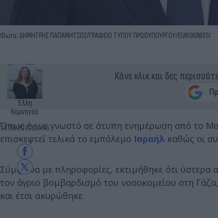
Φωτο: ΔΗΜΗΤΡΗΣ ΠΑΠΑΜΗΤΣΟΣ/ΓΡΑΦΕΙΟ ΤΥΠΟΥ ΠΡΩΘΥΠΟΥΡΓΟΥ/EUROKINISSI
Κάνε κλικ και δες περισσότ
Έλλη
Κομνηνού
Όπως έγινε γνωστό σε άτυπη ενημέρωση από το Μ
18.10.2023 09:46
επισκεφτεί τελικά το εμπόλεμο
Ισραήλ
καθώς οι συ
Σύμφωνα με πληροφορίες, εκτιμήθηκε ότι ύστερα α
τον άγριο βομβαρδισμό του νοσοκομείου στη Γάζα,
και έτσι ακυρώθηκε.