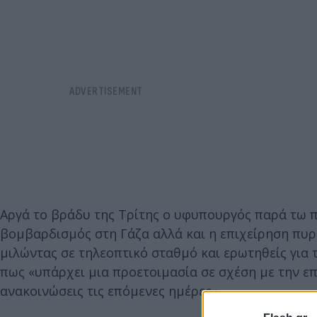
Αργά το βράδυ της Τρίτης ο υφυπουργός παρά τω 
βομβαρδισμός στη Γάζα αλλά και η επιχείρηση πυρ
μιλώντας σε τηλεοπτικό σταθμό και ερωτηθείς για
πως «υπάρχει μια προετοιμασία σε σχέση με την επ
ανακοινώσεις τις επόμενες ημέρες».