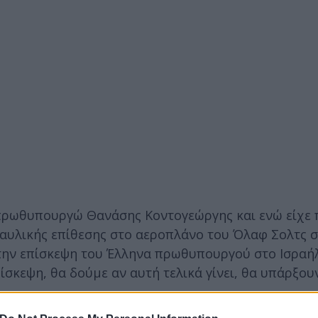
πρωθυπουργώ Θανάσης Κοντογεώργης και ενώ είχε 
αυλικής επίθεσης στο αεροπλάνο του Όλαφ Σολτς σ
 την επίσκεψη του Έλληνα πρωθυπουργού στο Ισραή
ίσκεψη, θα δούμε αν αυτή τελικά γίνει, θα υπάρξου