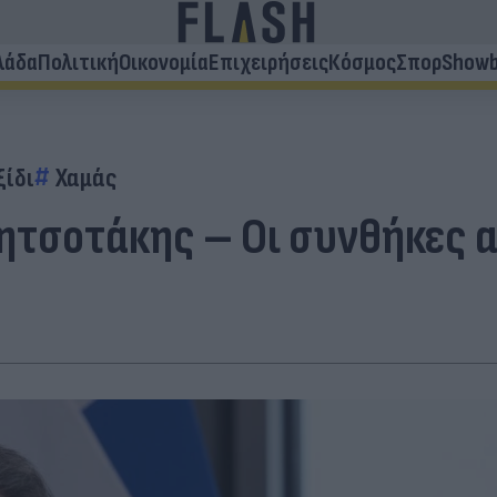
λάδα
Πολιτική
Οικονομία
Επιχειρήσεις
Κόσμος
Σπορ
Showb
ξίδι
Χαμάς
Μητσοτάκης – Οι συνθήκες 