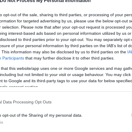
Do Not Process My Personal Information
δη από την Σύνοδο του Βερολίνου που έγινε στα Τ
 πρωθυπουργού, των ηγετών της Γαλλίας και της Γε
to opt-out of the sale, sharing to third parties, or processing of your per
formation for targeted advertising by us, please use the below opt-out s
ας μας στην περιοχή.
r selection. Please note that after your opt-out request is processed y
eing interest-based ads based on personal information utilized by us or
disclosed to third parties prior to your opt-out. You may separately opt-
losure of your personal information by third parties on the IAB’s list of
. This information may also be disclosed by us to third parties on the
IA
Participants
that may further disclose it to other third parties.
 that this website/app uses one or more Google services and may gath
including but not limited to your visit or usage behaviour. You may click 
 to Google and its third-party tags to use your data for below specifi
ogle consent section.
l Data Processing Opt Outs
o opt-out of the Sharing of my personal data.
In
ερο
Flash.gr
στην αναζήτηση της
Google