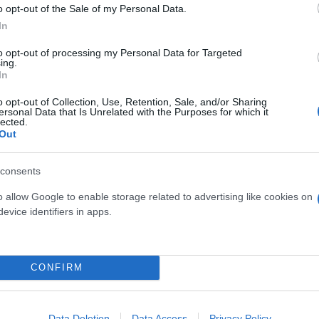
o opt-out of the Sale of my Personal Data.
In
to opt-out of processing my Personal Data for Targeted
ing.
In
o opt-out of Collection, Use, Retention, Sale, and/or Sharing
ersonal Data that Is Unrelated with the Purposes for which it
lected.
Out
consents
κης
Ισραήλ
ταξίδι
Χαμάς
o allow Google to enable storage related to advertising like cookies on
evice identifiers in apps.
CONFIRM
Data Deletion
Data Access
Privacy Policy