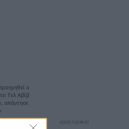
προηγηθεί ο
το Τελ Αβίβ
λ, απάντησε
ν