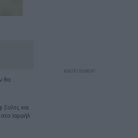
ν θα
φ Σολτς και
 στο Ισραήλ