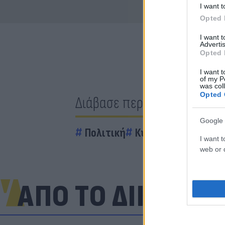
I want t
Opted 
I want 
Advertis
Opted 
I want t
of my P
was col
Opted 
Διάβασε περισσότερα
Google 
Πολιτική
Κυριάκος Μητσοτά
I want t
web or d
ΑΠΟ ΤΟ ΔΙΚΤΥΟ