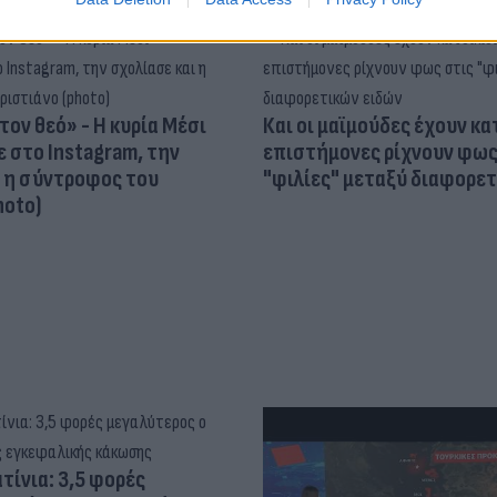
τον θεό» - Η κυρία Μέσι
Και οι μαϊμούδες έχουν κατ
 στο Instagram, την
επιστήμονες ρίχνουν φως
ι η σύντροφος του
"φιλίες" μεταξύ διαφορε
hoto)
τίνια: 3,5 φορές