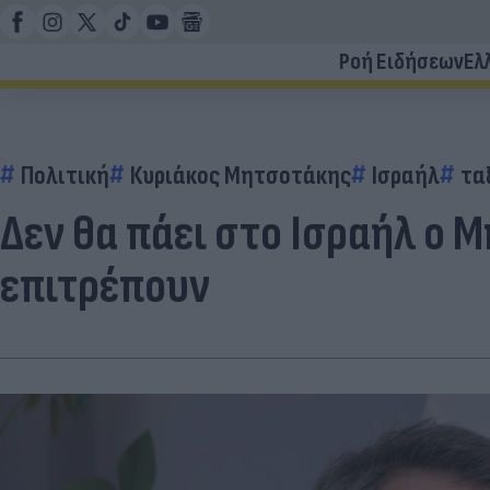
Ροή Ειδήσεων
Ελ
Πολιτική
Κυριάκος Μητσοτάκης
Ισραήλ
τα
Δεν θα πάει στο Ισραήλ ο 
επιτρέπουν