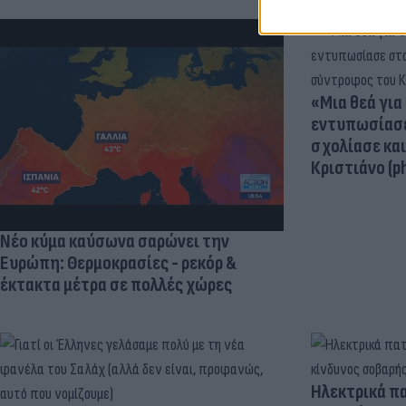
«Μια θεά για 
εντυπωσίασε
σχολίασε κα
Κριστιάνο (p
Νέο κύμα καύσωνα σαρώνει την
Ευρώπη: Θερμοκρασίες - ρεκόρ &
έκτακτα μέτρα σε πολλές χώρες
Ηλεκτρικά πα