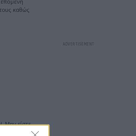
ε επόμενη
 τους καθώς
Ν. Μην είστε
ιους