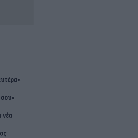
ευτέρα»
 σου»
α νέα
κος