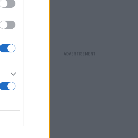
ν, μόλις
κετά, εδώ
εψαν αυτό,