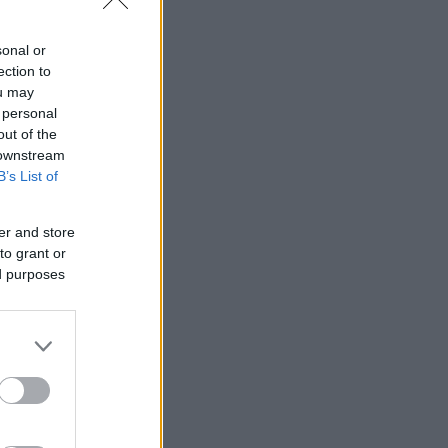
, αναφέρει
sonal or
ection to
ou may
 personal
out of the
 downstream
B’s List of
er and store
to grant or
ed purposes
ι τιμές του
ροφίμων
μμύρια