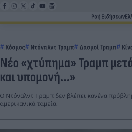
Ροή Ειδήσεων
Ελ
Κόσμος
Ντόναλντ Τραμπ
Δασμοί Τραμπ
Κίν
Νέο «χτύπημα» Τραμπ μετά 
και υπομονή...»
Ο Ντόναλντ Τραμπ δεν βλέπει κανένα πρόβλημ
αμερικανικά ταμεία.