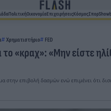
λάδα
Πολιτική
Οικονομία
Επιχειρήσεις
Κόσμος
Σπορ
Showb
α
Χρηματιστήριο
FED
το «κραχ»: «Μην είστε ηλίθ
α στην επιβολή δασμών ενώ επιμένει ότι δισ