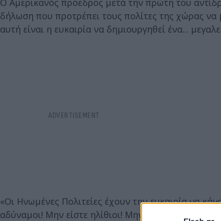
Ο Αμερικανός πρόεδρος μετά την πρώτη του αντίδρ
δήλωση που προτρέπει τους πολίτες της χώρας να μ
αυτή είναι η ευκαιρία να δημιουργηθεί ένα... μεγαλε
«Οι Ηνωμένες Πολιτείες έχουν την ευκαιρία να κάνο
αδύναμοι! Μην είστε ηλίθιοι! Μην είστε PANICAN (