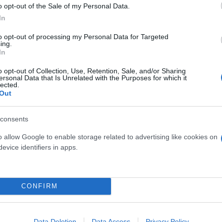
o opt-out of the Sale of my Personal Data.
In
to opt-out of processing my Personal Data for Targeted
ing.
In
o opt-out of Collection, Use, Retention, Sale, and/or Sharing
ersonal Data that Is Unrelated with the Purposes for which it
lected.
Out
consents
o allow Google to enable storage related to advertising like cookies on
evice identifiers in apps.
στής όλων, η Κίνα, της οποίας οι αγορές καταρρέου
υς μακροπρόθεσμα γελοία υψηλούς δασμούς της, μη
CONFIRM
ρηση χωρών να μην ανταποδώσουν. Έχουν κάνει αρ
 Οι προηγούμενοι «ηγέτες» μας φταίνε που το επέτρ
Data Deletion
Data Access
Privacy Policy