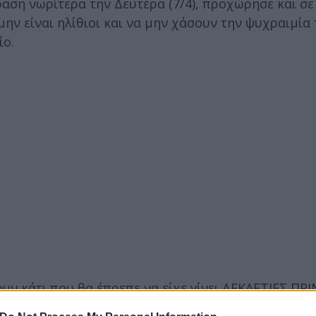
αση νωρίτερα την Δευτέρα (7/4), προχώρησε και σ
ην είναι ηλίθιοι και να μην χάσουν την ψυχραιμία
ίο.
υν κάτι που θα έπρεπε να είχε γίνει ΔΕΚΑΕΤΙΕΣ ΠΡΙ
Ένα νέο κόμμα που βασίζεται σε Αδύναμους και Ηλίθ