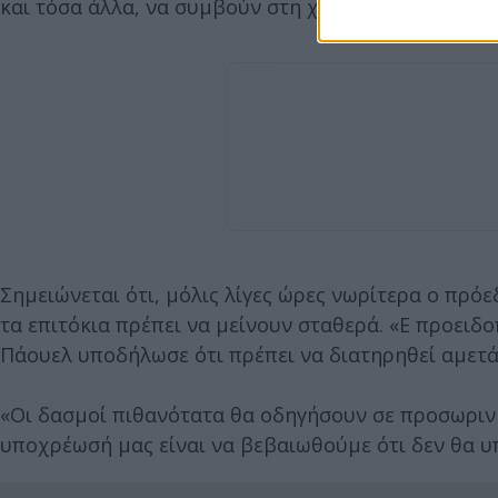
και τόσα άλλα, να συμβούν στη χώρα μας. ΚΑΝΤΕ 
Σημειώνεται ότι, μόλις λίγες ώρες νωρίτερα ο πρόε
τα επιτόκια πρέπει να μείνουν σταθερά. «Ε προειδ
Πάουελ υποδήλωσε ότι πρέπει να διατηρηθεί αμετά
«Οι δασμοί πιθανότατα θα οδηγήσουν σε προσωριν
υποχρέωσή μας είναι να βεβαιωθούμε ότι δεν θα υ