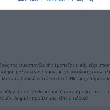
ΞΑΝΑ ΜΕΓΑΛΗ ΤΗΝ ΑΜΕΡΙΚΗ!».
δρος της Ομοσπονδιακής Τράπεζας (Fed), είχε υποστ
οποίηση μάλιστα για σημαντικές επιπτώσεις στον π
βλητο το βασικό επιτόκιο στο 4,3% τους επόμενους
ή αύξηση του πληθωρισμού ή πιο επίμονες επιπτώσ
πάρξει διαρκές πρόβλημα», είπε ο Πάουελ.