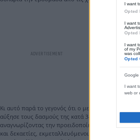
I want t
Opted 
I want 
Advertis
Opted 
I want t
of my P
was col
Opted 
Google 
I want t
web or d
Κι αυτό παρά το γεγονός ότι ο μεγαλύτερος καταχρα
αύξησε τους δασμούς της κατά 34%, πέρα ​​από το
αναγνωρίζοντας την προειδοποίησή μου για κατάχ
και δεκαετίες, εκμεταλλευόμενοι το Good OL' USA!