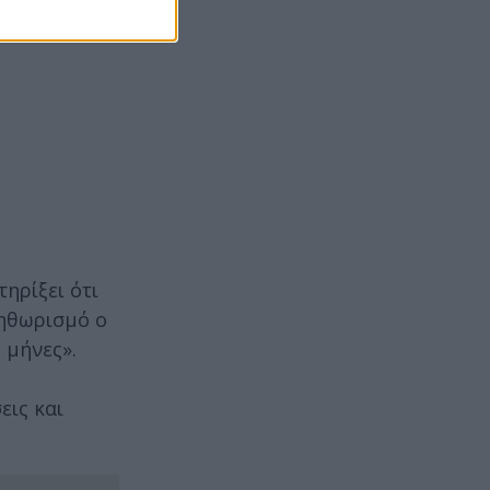
ηρίξει ότι
ληθωρισμό ο
 μήνες».
εις και