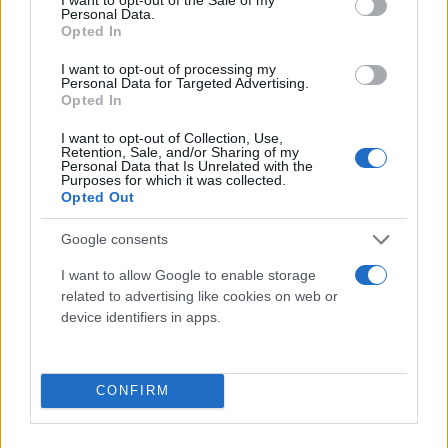
4,48% στα 62,64 δολάρια το βαρέλι, ενώ το
Personal Data.
Opted In
αμερικανικό αργό (WTI) έχασε 4,59% στα 59,14
δολάρια. Η τιμή του βαρελιού του αμερικανικού
I want to opt-out of processing my
Personal Data for Targeted Advertising.
πετρελαίου έπεσε κάτω από τα 60 δολάρια, για
Opted In
πρώτη φορά από τον Απρίλιο του 2021.
I want to opt-out of Collection, Use,
Retention, Sale, and/or Sharing of my
Personal Data that Is Unrelated with the
Purposes for which it was collected.
Opted Out
Google consents
I want to allow Google to enable storage
related to advertising like cookies on web or
device identifiers in apps.
CONFIRM