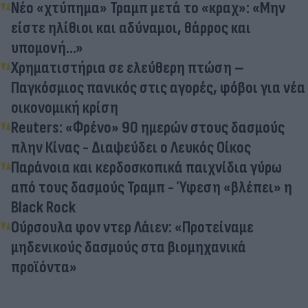
Νέο «χτύπημα» Τραμπ μετά το «κραχ»: «Μην
είστε ηλίθιοι και αδύναμοι, θάρρος και
υπομονή...»
Χρηματιστήρια σε ελεύθερη πτώση –
Παγκόσμιος πανικός στις αγορές, φόβοι για νέα
οικονομική κρίση
Reuters: «Φρένο» 90 ημερών στους δασμούς
πλην Κίνας - Διαψεύδει ο Λευκός Οίκος
Παράνοια και κερδοσκοπικά παιχνίδια γύρω
από τους δασμούς Τραμπ - Ύφεση «βλέπει» η
Black Rock
Ούρσουλα φον ντερ Λάιεν: «Προτείναμε
μηδενικούς δασμούς στα βιομηχανικά
προϊόντα»