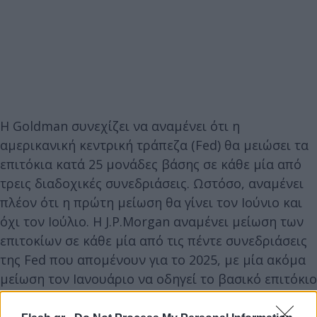
Η Goldman συνεχίζει να αναμένει ότι η
αμερικανική κεντρική τράπεζα (Fed) θα μειώσει τα
επιτόκια κατά 25 μονάδες βάσης σε κάθε μία από
τρεις διαδοχικές συνεδριάσεις. Ωστόσο, αναμένει
πλέον ότι η πρώτη μείωση θα γίνει τον Ιούνιο και
όχι τον Ιούλιο. Η J.P.Morgan αναμένει μείωση των
επιτοκίων σε κάθε μία από τις πέντε συνεδριάσεις
της Fed που απομένουν για το 2025, με μία ακόμα
μείωση τον Ιανουάριο να οδηγεί το βασικό επιτόκιο
στο 3%.