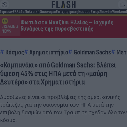
ιδήσεων
Ελλάδα
Πολιτική
Οικονομία
Επιχειρήσεις
Κόσμος
Σπορ
Showbiz
Weekend
Φωτιά στο Μουζάκι Ηλείας – Ισχυρές
BREAKING
δυνάμεις της Πυροσβεστικής
NEWS
Κόσμος
Χρηματιστήριο
Goldman Sachs
Μετ
«Καμπανάκι» από Goldman Sachs: Βλέπει
ύφεση 45% στις ΗΠΑ μετά τη «μαύρη
Δευτέρα» στα Χρηματιστήρια
Δυσοίωνες είναι οι προβλέψεις της αμερικανικής
τράπεζας για την οικονομία των ΗΠΑ μετά την
επιβολή δασμών από τον Τραμπ σε σχεδόν όλο τον
κόσμο.