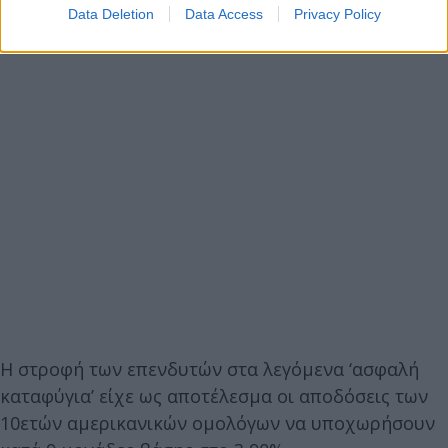
Data Deletion
Data Access
Privacy Policy
Η στροφή των επενδυτών στα λεγόμενα ‘ασφαλή
καταφύγια’ είχε ως αποτέλεσμα οι αποδόσεις των
10ετών αμερικανικών ομολόγων να υποχωρήσουν