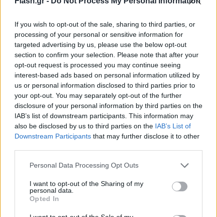
Flash.gr -
Do Not Process My Personal Information
Στο «ναδίρ» οι αμερικανικές μετοχές στα
If you wish to opt-out of the sale, sharing to third parties, or
χρηματιστήρια
processing of your personal or sensitive information for
targeted advertising by us, please use the below opt-out
Οι αμερικανικές μετοχές έχασαν αξία 6,6
section to confirm your selection. Please note that after your
τρισεκατομμυρίων δολαρίων κατά τη διάρκεια
opt-out request is processed you may continue seeing
interest-based ads based on personal information utilized by
του διήμερου selloff
, αφού ο πρόεδρος Τραμπ
us or personal information disclosed to third parties prior to
ανακοίνωσε υψηλότερους δασμούς από ό,τι
your opt-out. You may separately opt-out of the further
περίμενε η Wall Street και η Κίνα είπε ότι θα
disclosure of your personal information by third parties on the
IAB’s list of downstream participants. This information may
ταιριάξει με τους δασμούς σε αγαθά που λαμβάνει
also be disclosed by us to third parties on the
IAB’s List of
από τις ΗΠΑ.
Downstream Participants
that may further disclose it to other
third parties.
Οι πιο δυσοίωνες προοπτικές για την παγκόσμια
Please note that this website/app uses one or more Google
Personal Data Processing Opt Outs
ανάπτυξη διατήρησαν τις πιέσεις στις τιμές του
services and may gather and store information including but
not limited to your visit or usage behaviour. You may click to
I want to opt-out of the Sharing of my
πετρελαίου, μετά από τις μεγάλες απώλειες της
personal data.
grant or deny consent to Google and its third-party tags to
περασμένης εβδομάδας. Το πετρέλαιο μπρεντ της
Opted In
use your data for below specified purposes in below Google
Βόρειας Θάλασσας κατέγραψε νωρίτερα πτώση
consent section.
I want to opt-out of the Sale of my