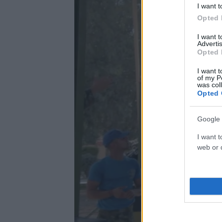
I want t
Opted 
I want 
Advertis
Opted 
I want t
of my P
was col
Opted 
Google 
I want t
web or d