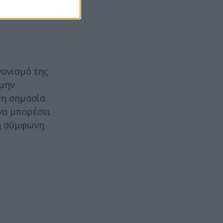
νονισμό της
 μην
τη σημασία
να μπορέσει
 η σύμφωνη