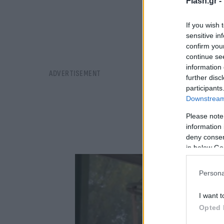
Flash.gr -
If you wish 
sensitive in
confirm you
continue se
information 
further disc
participants
Downstream 
Please note
information 
deny consent
in below Go
Persona
I want t
Opted 