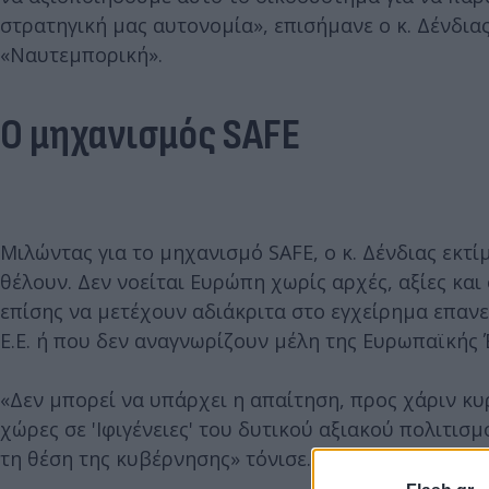
στρατηγική μας αυτονομία», επισήμανε ο κ. Δένδι
«Ναυτεμπορική».
Ο μηχανισμός SAFE
Μιλώντας για το μηχανισμό SAFE, ο κ. Δένδιας εκτ
θέλουν. Δεν νοείται Ευρώπη χωρίς αρχές, αξίες κα
επίσης να μετέχουν αδιάκριτα στο εγχείρημα επαν
Ε.Ε. ή που δεν αναγνωρίζουν μέλη της Ευρωπαϊκής 
«Δεν μπορεί να υπάρχει η απαίτηση, προς χάριν κ
χώρες σε 'Ιφιγένειες' του δυτικού αξιακού πολιτισ
τη θέση της κυβέρνησης» τόνισε.