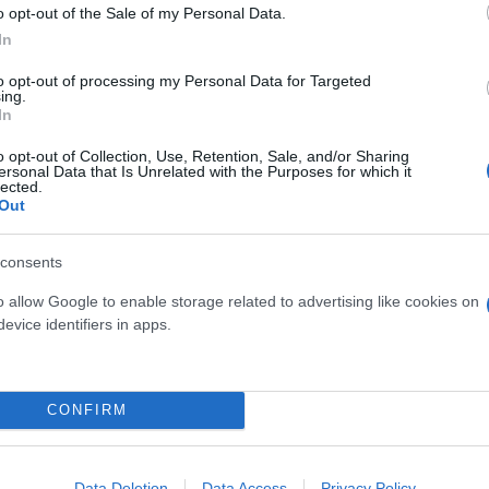
o opt-out of the Sale of my Personal Data.
In
to opt-out of processing my Personal Data for Targeted
ing.
In
o opt-out of Collection, Use, Retention, Sale, and/or Sharing
ersonal Data that Is Unrelated with the Purposes for which it
lected.
Out
consents
o allow Google to enable storage related to advertising like cookies on
evice identifiers in apps.
CONFIRM
Data Deletion
Data Access
Privacy Policy