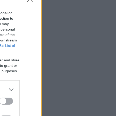
sonal or
ection to
ou may
 personal
out of the
 downstream
B’s List of
er and store
to grant or
ed purposes