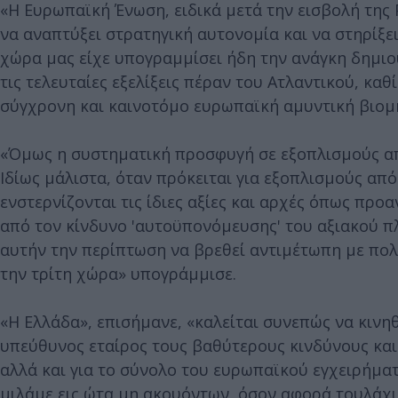
«Η Ευρωπαϊκή Ένωση, ειδικά μετά την εισβολή της
να αναπτύξει στρατηγική αυτονομία και να στηρίξε
χώρα μας είχε υπογραμμίσει ήδη την ανάγκη δημιο
τις τελευταίες εξελίξεις πέραν του Ατλαντικού, κα
σύγχρονη και καινοτόμο ευρωπαϊκή αμυντική βιομ
«Όμως η συστηματική προσφυγή σε εξοπλισμούς από
Ιδίως μάλιστα, όταν πρόκειται για εξοπλισμούς από
ενστερνίζονται τις ίδιες αξίες και αρχές όπως πρ
από τον κίνδυνο 'αυτοϋπονόμευσης' του αξιακού πλ
αυτήν την περίπτωση να βρεθεί αντιμέτωπη με πολι
την τρίτη χώρα» υπογράμμισε.
«Η Ελλάδα», επισήμανε, «καλείται συνεπώς να κινηθ
υπεύθυνος εταίρος τους βαθύτερους κινδύνους και τ
αλλά και για το σύνολο του ευρωπαϊκού εγχειρήμα
μιλάμε εις ώτα μη ακουόντων, όσον αφορά τουλάχισ