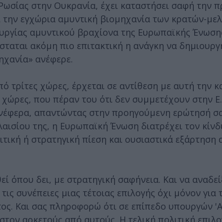
 Ρωσίας στην Ουκρανία, έχει καταστήσει σαφή την 
ι την εγχώρια αμυντική βιομηχανία των κρατών-μελ
υργίας αμυντικού βραχίονα της Ευρωπαϊκής Ένωσης
θίσταται ακόμη πιο επιτακτική η ανάγκη να δημιουρ
ηχανία» ανέφερε.
 τρίτες χώρες, έρχεται σε αντίθεση με αυτή την κ
 χώρες, που πέραν του ότι δεν συμμετέχουν στην Ε.Ε
οανέφερα, απαντώντας στην προηγούμενη ερώτησή σα
αισίου της, η Ευρωπαϊκή Ένωση διατρέχει τον κίνδ
τική ή στρατηγική πίεση και ουσιαστικά εξάρτηση 
εί όπου δει, με στρατηγική σαφήνεια. Και να αναδεί
ις συνέπειες μιας τέτοιας επιλογής όχι μόνον για τ
τος. Και σας πληροφορώ ότι σε επίπεδο υπουργών '
τον αρκετούς από αυτούς. Η τελική πολιτική επιλο