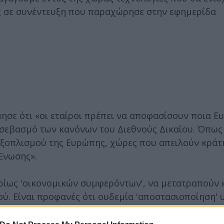
ας σε συνέντευξη που παραχώρησε στην εφημερίδα
ίμησε ότι «οι εταίροι πρέπει να αποφασίσουν ποια 
ι σεβασμό των κανόνων του Διεθνούς Δικαίου. Όπως 
εξοπλισμού της Ευρώπης, χώρες που απειλούν κράτ
Ένωσης».
υρίως 'οικονομικών συμφερόντων', να μετατραπούν 
μού. Είναι προφανές ότι ουδεμία 'αποστασιοποίηση'