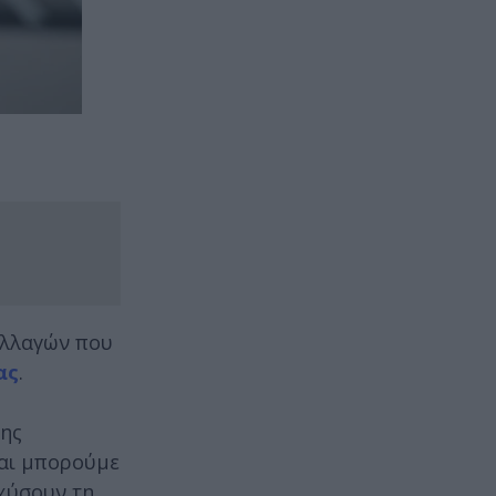
 αλλαγών που
ας
.
μης
και μπορούμε
σχύσουν τη