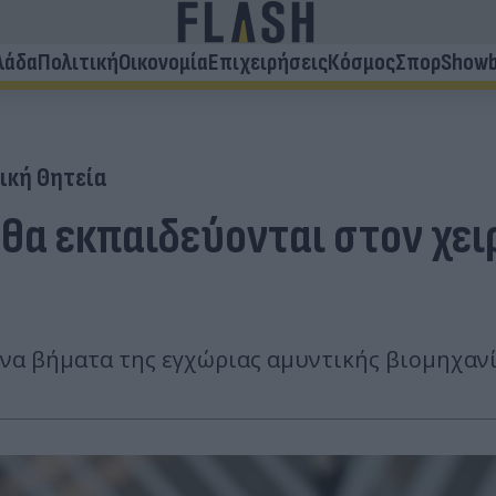
λάδα
Πολιτική
Οικονομία
Επιχειρήσεις
Κόσμος
Σπορ
Showb
ική Θητεία
θα εκπαιδεύονται στον χειρ
να βήματα της εγχώριας αμυντικής βιομηχανί