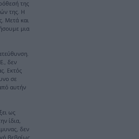
πρόθεσή της
ών της. Η
. Μετά και
γήσουμε μια
ατεύθυνση.
., δεν
ς. Εκτός
υνο σε
από αυτήν
ξει ως
ην ίδια,
Αμυνας, δεν
γή βεβαίως,