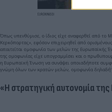
EUROKINISSI
Όπως υπενθύμισε, ο ίδιος είχε αναφερθεί από το 
Κερκόπορτας», εφόσον επιχειρηθεί από ορισμένους
απαιτείται ομοφωνία των μελών της Ευρωπαϊκής Έν
της ομοφωνίας είχε υπογραμμίσει και ο πρωθυπουργ
η Ευρωπαϊκή Ένωση να συνάψει οποιαδήποτε συμφω
γνώμη όλων των κρατών μελών, ομοφωνία δηλαδή'»
«Η στρατηγική αυτονομία τη