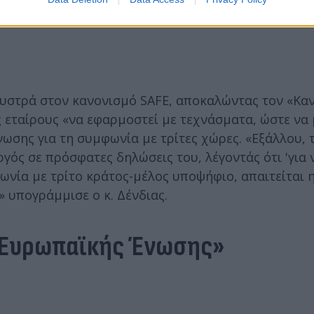
Μυστρά στον κανονισμό SAFE, αποκαλώντας τον «Κα
 εταίρους «να εφαρμοστεί με τεχνάσματα, ώστε να
ωσης για τη συμφωνία με τρίτες χώρες. «Εξάλλου, 
ός σε πρόσφατες δηλώσεις του, λέγοντάς ότι 'για 
νία με τρίτο κράτος-μέλος υποψήφιο, απαιτείται
 υπογράμμισε ο κ. Δένδιας.
ς Ευρωπαϊκής Ένωσης»