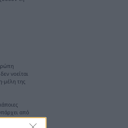
Ευρώπη
δεν νοείται
η-μέλη της
κάποιες
 υπάρχει από